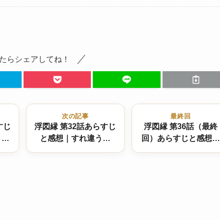
たらシェアしてね！
次の記事
最終回
すじ
浮図縁 第32話あらすじ
浮図縁 第36話（最終
、愛
と感想｜すれ違う想
回）あらすじと感想｜
る
い、暴かれる秘密
炎の浮図塔、ふたりの
新たな自由 結末は！