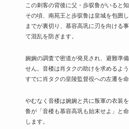
この刺客の背後に父・歩驭鲁がいると知
その頃、南苑王と歩驭鲁は皇城を包囲し
までが裏切り、慕容高巩に刃を向ける事
て混乱を防ぎます。
婉婉の調査で密道が発見され、避難準備
せん。音楼は肖タクの助けを求めるよう
すでに肖タクの皇陵監督役への左遷を命
やむなく音楼は婉婉と共に叛軍の衣装を
鲁が「音楼も慕容高巩も始末せよ」と命
します。