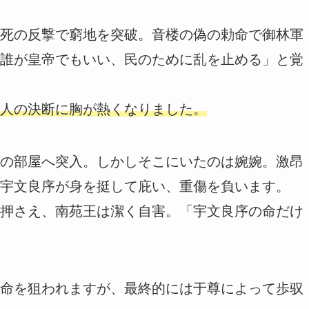
死の反撃で窮地を突破。音楼の偽の勅命で御林軍
誰が皇帝でもいい、民のために乱を止める」と覚
人の決断に胸が熱くなりました。
の部屋へ突入。しかしそこにいたのは婉婉。激昂
宇文良序が身を挺して庇い、重傷を負います。
押さえ、南苑王は潔く自害。「宇文良序の命だけ
命を狙われますが、最終的には于尊によって歩驭