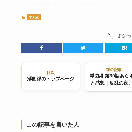
浮図縁
よかっ
前の記事
目次
浮図縁 第30話あら
浮図縁のトップページ
と感想｜反乱の夜
と裏切りが交錯す
この記事を書いた人