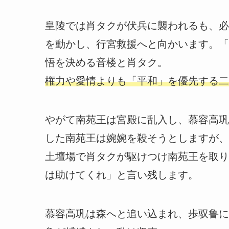
皇陵では肖タクが伏兵に襲われるも、必
を動かし、行宮救援へと向かいます。「
悟を決める音楼と肖タク。
権力や愛情よりも「平和」を優先する二
やがて南苑王は宮殿に乱入し、慕容高巩
した南苑王は婉婉を殺そうとしますが、
土壇場で肖タクが駆けつけ南苑王を取り
は助けてくれ」と言い残します。
慕容高巩は森へと追い込まれ、歩驭鲁に