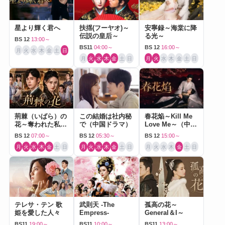
星より輝く君へ
扶揺(フーヤオ)～
安寧録～海棠に降
伝説の皇后～
る光～
BS 12
13:00～
BS11
04:00～
BS 12
16:00～
月
火
水
木
金
土
日
月
火
水
木
金
土
日
月
火
水
木
金
土
日
荊棘（いばら）の
この結婚は社内秘
春花焔～Kill Me
花～奪われた私～
で（中国ドラマ）
Love Me～（中国
（中国ドラマ）
ドラマ）
BS 12
07:00～
BS 12
05:30～
BS 12
15:00～
月
火
水
木
金
土
日
月
火
水
木
金
土
日
月
火
水
木
金
土
日
テレサ・テン 歌
武則天 -The
孤高の花～
姫を愛した人々
Empress-
General＆I～
BS11
19:00～
BS11
10:00～
BS11
13:00～