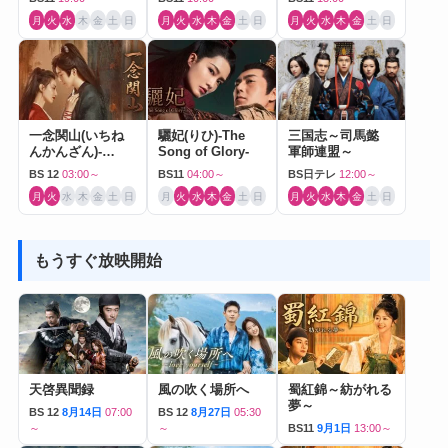
月
火
水
木
金
土
日
月
火
水
木
金
土
日
月
火
水
木
金
土
日
一念関山(いちね
驪妃(りひ)-The
三国志～司馬懿
んかんざん)-
Song of Glory-
軍師連盟～
Journey to Love-
BS 12
03:00～
BS11
04:00～
BS日テレ
12:00～
月
火
水
木
金
土
日
月
火
水
木
金
土
日
月
火
水
木
金
土
日
もうすぐ放映開始
天啓異聞録
風の吹く場所へ
蜀紅錦～紡がれる
夢～
BS 12
8月14日
07:00
BS 12
8月27日
05:30
～
～
BS11
9月1日
13:00～