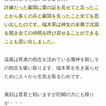
許嫁だった觳閶に愛の証を見せてと言ったこ
とから多くの兵と觳閶を失ったこと全てを思
い出したのです。端木翠は神女の末裔で沈淵
を開き全ての仲間を呼び戻せることができる
ことも思い出しました。
温孤は死者の怨念を沈めている儺神を殺しそ
の怨念を吸い取ります。端木翠を生き返らせ
ために人々から生気を取るためです。
展顔は星君と戦いますが巨闕の力にも限り
が・・・