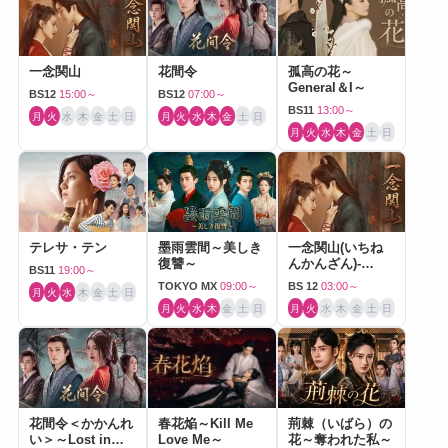
一念関山
花間令
孤高の花～
General＆I～
BS12
15:00～
BS12
07:00～
BS11
13:00～
月
火
水
木
金
土
日
月
火
水
木
金
土
日
月
火
水
木
金
土
日
テレサ・テン
墨雨雲間～美しき
一念関山(いちね
復讐～
んかんざん)-
BS11
19:00～
Journey to Love-
TOKYO MX
09:00～
BS 12
03:00～
月
火
水
木
金
土
日
月
火
水
木
金
土
日
月
火
水
木
金
土
日
花間令＜かかんれ
春花焔～Kill Me
荊棘（いばら）の
い＞～Lost in
Love Me～
花～奪われた私～