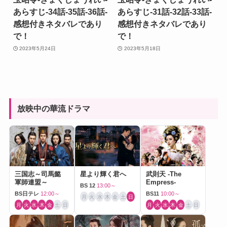
あらすじ-34話-35話-36話-
あらすじ-31話-32話-33話-
感想付きネタバレであり
感想付きネタバレであり
で！
で！
2023年5月24日
2023年5月18日
放映中の華流ドラマ
三国志～司馬懿
星より輝く君へ
武則天 -The
軍師連盟～
Empress-
BS 12
13:00～
BS日テレ
12:00～
BS11
10:00～
月
火
水
木
金
土
日
月
火
水
木
金
土
日
月
火
水
木
金
土
日