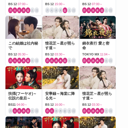
Love～
BS 12
07:00～
BS 12
15:00～
BS 12
07:00～
月
火
水
木
金
土
日
月
火
水
木
金
土
日
月
火
水
木
金
土
日
この結婚は社内秘
惜花芷～星が照ら
錦衣夜行 愛と密
で
す道～
命
BS 12
05:30～
BS 12
03:30～
TOKYO MX
11:04～
月
火
水
木
金
土
日
月
火
水
木
金
土
日
月
火
水
木
金
土
日
扶揺(フーヤオ)～
安寧録～海棠に降
惜花芷～星が照ら
伝説の皇后～
る光～
す道～
BS11
04:00～
BS 12
16:00～
BS 12
03:30～
月
火
水
木
金
土
日
月
火
水
木
金
土
日
月
火
水
木
金
土
日