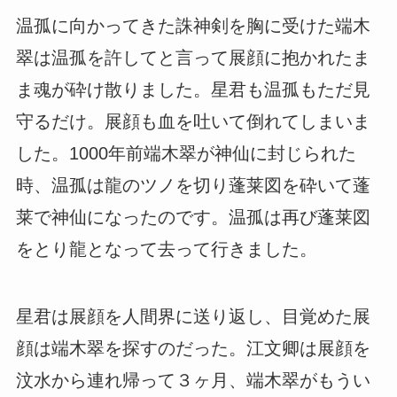
温孤に向かってきた誅神剣を胸に受けた端木
翠は温孤を許してと言って展顔に抱かれたま
ま魂が砕け散りました。星君も温孤もただ見
守るだけ。展顔も血を吐いて倒れてしまいま
した。1000年前端木翠が神仙に封じられた
時、温孤は龍のツノを切り蓬莱図を砕いて蓬
莱で神仙になったのです。温孤は再び蓬莱図
をとり龍となって去って行きました。
星君は展顔を人間界に送り返し、目覚めた展
顔は端木翠を探すのだった。江文卿は展顔を
汶水から連れ帰って３ヶ月、端木翠がもうい