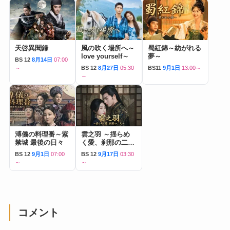
天啓異聞録
風の吹く場所へ～
蜀紅錦～紡がれる
love yourself～
夢～
BS 12
8月14日
07:00
～
BS 12
8月27日
05:30
BS11
9月1日
13:00～
～
溥儀の料理番～紫
雲之羽 ～揺らめ
禁城 最後の日々
く愛、刹那の二人
～
BS 12
9月1日
07:00
BS 12
9月17日
03:30
～
～
コメント