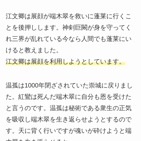
江文卿は展顔が端木翠を救いに蓬莱に行くこ
とを後押しします。神剣巨闕が身を守ってく
れ三界が乱れている今なら人間でも蓬莱にい
けると教えました。
江文卿は展顔を利用しようとしています。
温孤は1000年閉ざされていた崇城に戻りまし
た。紅鸞は死んだ端木翠に自分も恩を受けた
と言うのです。温孤は秘術である衆生の正気
を吸収し端木翠を生き返らせようとするので
す。天に背く行いですが魂いが砕けようと端