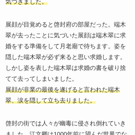
気づきました。
展顔が目覚めると啓封府の部屋だった。端木
翠が去ったことに気づいた展顔は端木翠に求
婚をする準備をして月老廟で待ちます。姿を
隠した端木翠が必ず来ると思い求婚します。
しかし姿を表した端木翠は求婚の書を破り捨
てて去ってしまいました。
展顔が非業の最後を遂げると言われた端木
翠、涙を隠して立ち去りました。
啓封の街では人々が幽毒に侵され倒れていき
ました。江文卿は1000年前に望んだ世界でな