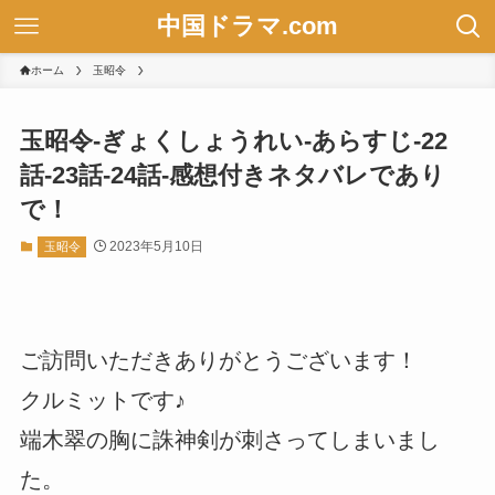
中国ドラマ.com
ホーム
玉昭令
玉昭令-ぎょくしょうれい-あらすじ-22
話-23話-24話-感想付きネタバレであり
で！
2023年5月10日
玉昭令
ご訪問いただきありがとうございます！
クルミットです♪
端木翠の胸に誅神剣が刺さってしまいまし
た。