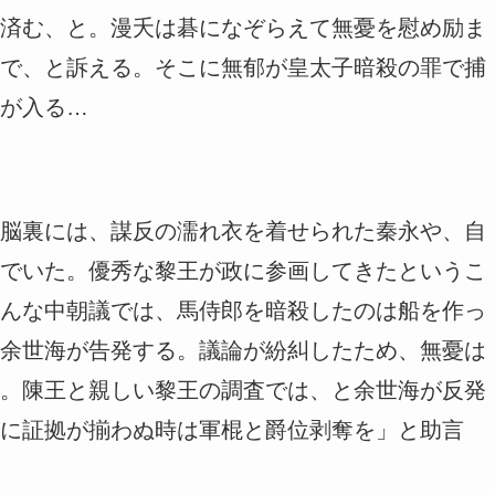
済む、と。漫夭は碁になぞらえて無憂を慰め励ま
で、と訴える。そこに無郁が皇太子暗殺の罪で捕
が入る…
脳裏には、謀反の濡れ衣を着せられた秦永や、自
でいた。優秀な黎王が政に参画してきたというこ
んな中朝議では、馬侍郎を暗殺したのは船を作っ
余世海が告発する。議論が紛糾したため、無憂は
。陳王と親しい黎王の調査では、と余世海が反発
に証拠が揃わぬ時は軍棍と爵位剥奪を」と助言