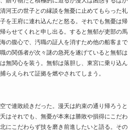
、贈り物だと積極的に迫るが漫夭は困惑するばか
清河王の世子との縁談を無憂に止めてもらった礼
子を王府に連れ込んだと怒る。それでも無憂は帰
帰らせてくれと申し出る。すると無郁が吏部の馬
海の腹心で、汚職の証人を消すため他の船客まで
職の関係者が次々謎の急死を遂げていると無郁は
は無関心を装う。無郁は落胆し、東宮に乗り込ん
捕らえられて証拠を燃やされてしまう。
空で連敗続きだった。漫夭は約束の通り帰ろうと
夭はそれでも、無憂が本来は勝敗や損得にこだわ
北にこだわらず技を磨き前進したいと語る。その