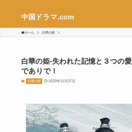
中国ドラマ.com
ホーム
白華の姫
白華の姫-失われた記憶と３つの愛-
でありで！
2020年11月27日
白華の姫