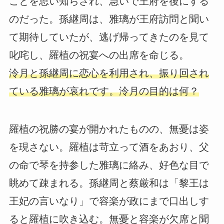
ことを思い知らされ、急いで王府を後にする
のだった。孫継周は、雅璃が王府訪問と聞い
て期待していたが、逃げ帰ってきたのを見て
叱咤し、羅植の祝宴への出席を命じる。
泠月と孫継周に恋心を利用され、振り回され
ている雅璃が哀れです。泠月の目的は何？
羅植の祝勝の宴が開かれたものの、無憂は姿
を現さない。羅植は苛立って酒をあおり、父
の命で琴を持参した雅璃に絡み、好色な目で
眺めて疎まれる。孫継周と蔡厳和は「黎王は
王妃の言いなり」で容楽が政にまで口出しす
ると羅植に吹き込む。無憂と容楽が欠席と聞