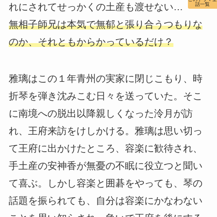
れにされてせっかくの土産も渡せない…
話一覧
無相子師兄は本気で無郁と張り合うつもりな
のか、それともからかっているだけ？
雅璃はこの１年青州の実家に閉じこもり、時
折琴を弾き沈みこむ日々を送っていた。そこ
に南境への脱出以降親しくなった泠月が訪
れ、王府来訪をけしかける。雅璃は思い切っ
て王府に出かけたところ、容楽に歓待され、
手土産の安神香が無憂の不眠に役立つと聞い
て喜ぶ。しかし容楽と囲碁をやっても、琴の
話題を振られても、自分は容楽にかなわない