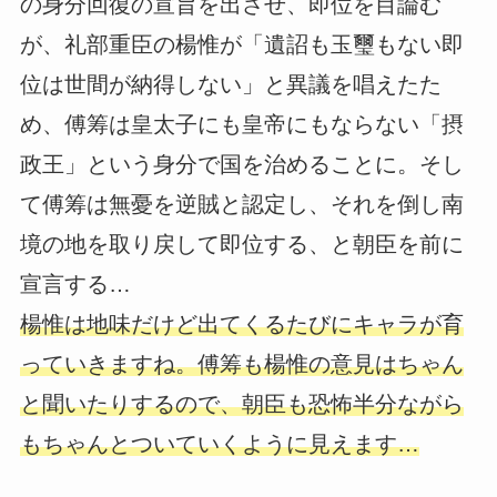
の身分回復の宣旨を出させ、即位を目論む
が、礼部重臣の楊惟が「遺詔も玉璽もない即
位は世間が納得しない」と異議を唱えたた
め、傅筹は皇太子にも皇帝にもならない「摂
政王」という身分で国を治めることに。そし
て傅筹は無憂を逆賊と認定し、それを倒し南
境の地を取り戻して即位する、と朝臣を前に
宣言する…
楊惟は地味だけど出てくるたびにキャラが育
っていきますね。傅筹も楊惟の意見はちゃん
と聞いたりするので、朝臣も恐怖半分ながら
もちゃんとついていくように見えます…