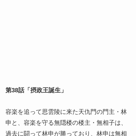
第38話「摂政王誕生」
容楽を追って思雲陵に来た天仇門の門主・林
申と、容楽を守る無隠楼の楼主・無相子は、
過去に闘って林申が勝っており、林申は無相