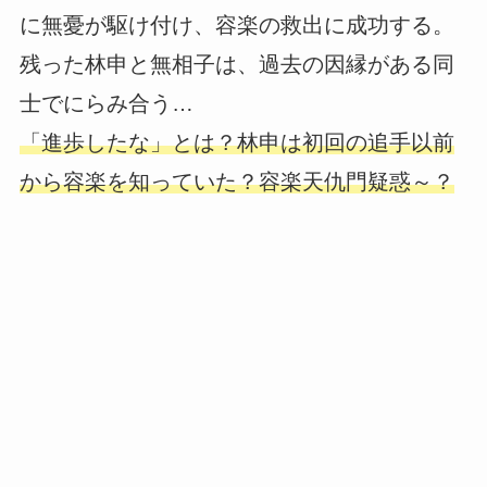
に無憂が駆け付け、容楽の救出に成功する。
残った林申と無相子は、過去の因縁がある同
士でにらみ合う…
「進歩したな」とは？林申は初回の追手以前
から容楽を知っていた？容楽天仇門疑惑～？