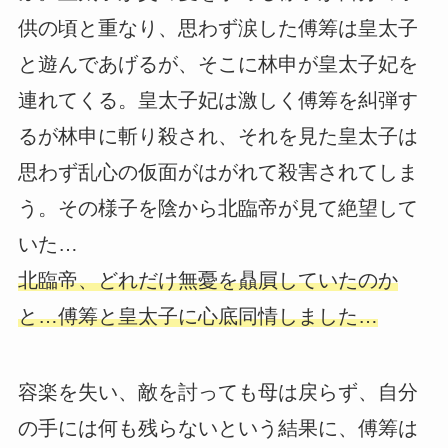
供の頃と重なり、思わず涙した傅筹は皇太子
と遊んであげるが、そこに林申が皇太子妃を
連れてくる。皇太子妃は激しく傅筹を糾弾す
るが林申に斬り殺され、それを見た皇太子は
思わず乱心の仮面がはがれて殺害されてしま
う。その様子を陰から北臨帝が見て絶望して
いた…
北臨帝、どれだけ無憂を贔屓していたのか
と…傅筹と皇太子に心底同情しました…
容楽を失い、敵を討っても母は戻らず、自分
の手には何も残らないという結果に、傅筹は