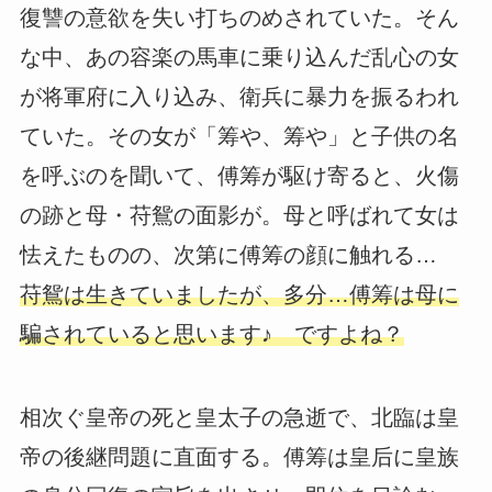
復讐の意欲を失い打ちのめされていた。そん
な中、あの容楽の馬車に乗り込んだ乱心の女
が将軍府に入り込み、衛兵に暴力を振るわれ
ていた。その女が「筹や、筹や」と子供の名
を呼ぶのを聞いて、傅筹が駆け寄ると、火傷
の跡と母・苻鴛の面影が。母と呼ばれて女は
怯えたものの、次第に傅筹の顔に触れる…
苻鴛は生きていましたが、多分…傅筹は母に
騙されていると思います♪ ですよね？
相次ぐ皇帝の死と皇太子の急逝で、北臨は皇
帝の後継問題に直面する。傅筹は皇后に皇族