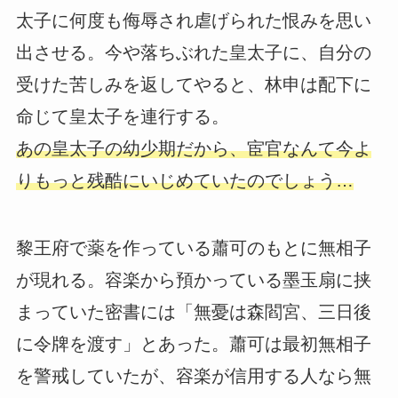
太子に何度も侮辱され虐げられた恨みを思い
出させる。今や落ちぶれた皇太子に、自分の
受けた苦しみを返してやると、林申は配下に
命じて皇太子を連行する。
あの皇太子の幼少期だから、宦官なんて今よ
りもっと残酷にいじめていたのでしょう…
黎王府で薬を作っている蕭可のもとに無相子
が現れる。容楽から預かっている墨玉扇に挟
まっていた密書には「無憂は森閻宮、三日後
に令牌を渡す」とあった。蕭可は最初無相子
を警戒していたが、容楽が信用する人なら無