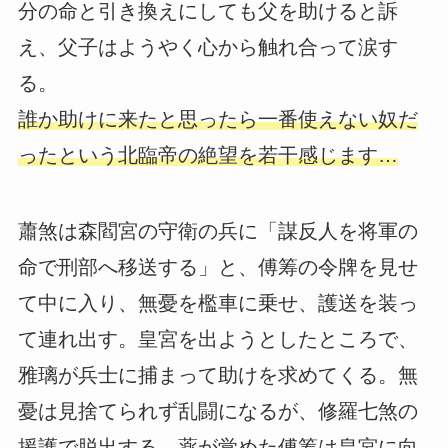
分の命と引き換えにしても父を助けると訴
え、父子はようやく心から触れ合って涙す
る。
誰か助けに来たと思ったら一番使えない奴だ
ったという北臨帝の絶望を若干感じます…
蕭煞は森閻宮の守衛の兵に「謀反人を将軍の
命で刑部へ移送する」と、傅筹の令牌を見せ
て中に入り、無憂を檻車に乗せ、護送を装っ
て連れ出す。皇宮を出ようとしたところで、
雅璃が兵士に捕まって助けを求めてくる。無
憂は見捨てられず乱闘になるが、修羅七煞の
援護で脱出する。薬が覚めた傅筹は皇宮に向