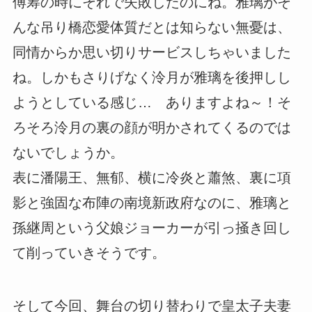
傅筹の時にそれで失敗したのにね。雅璃がそ
んな吊り橋恋愛体質だとは知らない無憂は、
同情からか思い切りサービスしちゃいました
ね。しかもさりげなく泠月が雅璃を後押しし
ようとしている感じ… ありますよね～！そ
ろそろ泠月の裏の顔が明かされてくるのでは
ないでしょうか。
表に潘陽王、無郁、横に冷炎と蕭煞、裏に項
影と強固な布陣の南境新政府なのに、雅璃と
孫継周という父娘ジョーカーが引っ掻き回し
て削っていきそうです。
そして今回、舞台の切り替わりで皇太子夫妻