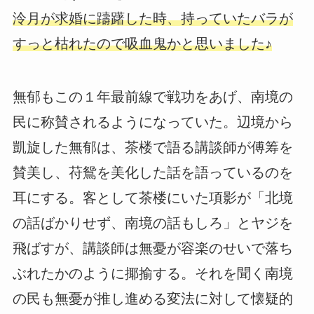
泠月が求婚に躊躇した時、持っていたバラが
すっと枯れたので吸血鬼かと思いました♪
無郁もこの１年最前線で戦功をあげ、南境の
民に称賛されるようになっていた。辺境から
凱旋した無郁は、茶楼で語る講談師が傅筹を
賛美し、苻鴛を美化した話を語っているのを
耳にする。客として茶楼にいた項影が「北境
の話ばかりせず、南境の話もしろ」とヤジを
飛ばすが、講談師は無憂が容楽のせいで落ち
ぶれたかのように揶揄する。それを聞く南境
の民も無憂が推し進める変法に対して懐疑的