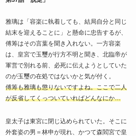
雅璃は「容楽に執着しても、結局自分と同じ
結末を迎えることに」と懸命に忠告するが、
傅筹はその言葉を聞き入れない。一方容楽
は、皇宮で玉璽が行方不明と聞き、北臨帝が
軍営で別れる前、必死に伝えようとしていた
のが玉璽の在処ではないかと気が付く。
傅筹も雅璃も懲りないですよね。ここで二人
が反省してくっついていればどんなにか…
皇太子は東宮に閉じ込められていた。そこに
外套姿の男＝林申が現れ、かつて森閻宮で皇