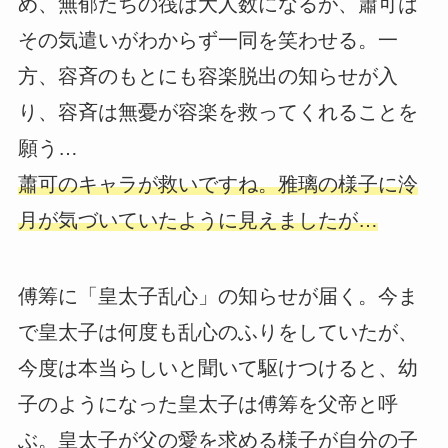
め、無郁たちの筏は大人数になるが、蕭可は
その気遣いがわからず一同を笑わせる。一
方、容斉のもとにも容楽脱出の知らせが入
り、容斉は無憂が容楽を救ってくれることを
願う…
蕭可のキャラが救いですね。雅璃の様子に泠
月が気づいていたように見えましたが…
傅筹に「皇太子乱心」の知らせが届く。今ま
で皇太子は何度も乱心のふりをしていたが、
今度は本当らしいと聞いて駆けつけると、幼
子のようになった皇太子は傅筹を父帝と呼
ぶ。皇太子が父の愛を求める様子が自分の子