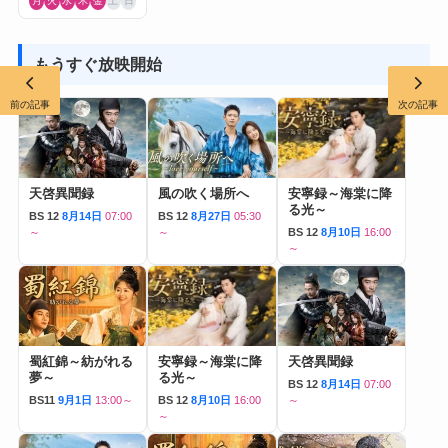
月
火
水
木
金
土
日
もうすぐ放映開始
前の記事
次の記事
天啓異聞録
風の吹く場所へ
安寧録～海棠に降
る光～
BS 12
8月14日
07:00
BS 12
8月27日
05:30
～
～
BS 12
8月10日
16:00
～
蜀紅錦～紡がれる
安寧録～海棠に降
天啓異聞録
夢～
る光～
BS 12
8月14日
07:00
BS11
9月1日
13:00～
BS 12
8月10日
16:00
～
～