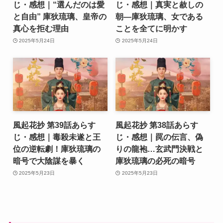
じ・感想｜“選んだのは愛
じ・感想｜真実と赦しの
と自由” 庫狄琉璃、皇帝の
朝―庫狄琉璃、女である
真心を拒む理由
ことを全てに明かす
2025年5月24日
2025年5月24日
風起花抄 第39話あらす
風起花抄 第38話あらす
じ・感想｜毒殺未遂と王
じ・感想｜罠の伝言、偽
位の逆転劇！庫狄琉璃の
りの龍袍…玄武門決戦と
暗号で大陰謀を暴く
庫狄琉璃の必死の暗号
2025年5月23日
2025年5月23日