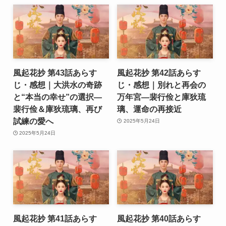
風起花抄 第43話あらす
風起花抄 第42話あらす
じ・感想｜大洪水の奇跡
じ・感想｜別れと再会の
と“本当の幸せ”の選択―
万年宮―裴行俭と庫狄琉
裴行俭＆庫狄琉璃、再び
璃、運命の再接近
試練の愛へ
2025年5月24日
2025年5月24日
風起花抄 第41話あらす
風起花抄 第40話あらす