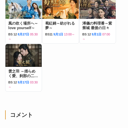
風の吹く場所へ～
蜀紅錦～紡がれる
溥儀の料理番～紫
love yourself～
夢～
禁城 最後の日々
BS 12
8月27日
05:30
BS11
9月1日
13:00～
BS 12
9月1日
07:00
～
～
雲之羽 ～揺らめ
く愛、刹那の二人
～
BS 12
9月17日
03:30
～
コメント