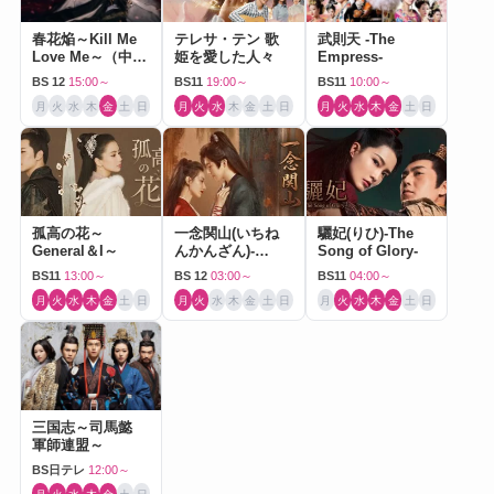
春花焔～Kill Me
テレサ・テン 歌
武則天 -The
Love Me～（中国
姫を愛した人々
Empress-
ドラマ）
BS 12
15:00～
BS11
19:00～
BS11
10:00～
月
火
水
木
金
土
日
月
火
水
木
金
土
日
月
火
水
木
金
土
日
孤高の花～
一念関山(いちね
驪妃(りひ)-The
General＆I～
んかんざん)-
Song of Glory-
Journey to Love-
BS11
13:00～
BS 12
03:00～
BS11
04:00～
月
火
水
木
金
土
日
月
火
水
木
金
土
日
月
火
水
木
金
土
日
三国志～司馬懿
軍師連盟～
BS日テレ
12:00～