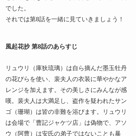
でした。
それでは第8話を一緒に見ていきましょう！
風起花抄 第8話のあらすじ
リュウリ（庫狄琉璃）は自ら摘んだ墨玉牡丹
の花びらを使い、裴夫人の衣装に華やかなア
レンジを加えます。その美しさにみんなが感
嘆。裴夫人は大満足し、盗作を疑われたサン
ゴ（珊瑚）は皆の非難を浴びます。リュウリ
は会場で「曹記ジャケツ店」は偽物で、アソ
ウ（阿曹）は安氏の弟子ではないことも暴