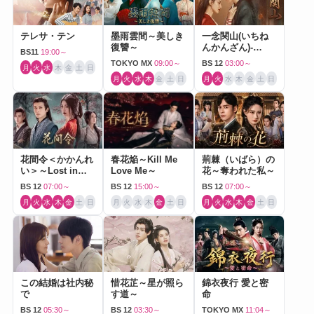
テレサ・テン
墨雨雲間～美しき
一念関山(いちね
復讐～
んかんざん)-
BS11
19:00～
Journey to Love-
TOKYO MX
09:00～
BS 12
03:00～
月
火
水
木
金
土
日
月
火
水
木
金
土
日
月
火
水
木
金
土
日
花間令＜かかんれ
春花焔～Kill Me
荊棘（いばら）の
い＞～Lost in
Love Me～
花～奪われた私～
Love～
BS 12
07:00～
BS 12
15:00～
BS 12
07:00～
月
火
水
木
金
土
日
月
火
水
木
金
土
日
月
火
水
木
金
土
日
この結婚は社内秘
惜花芷～星が照ら
錦衣夜行 愛と密
で
す道～
命
BS 12
05:30～
BS 12
03:30～
TOKYO MX
11:04～