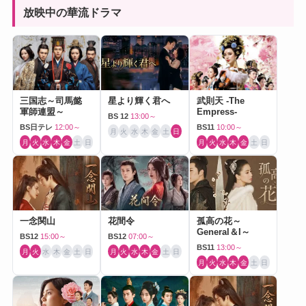
放映中の華流ドラマ
三国志～司馬懿
星より輝く君へ
武則天 -The
軍師連盟～
Empress-
BS 12
13:00～
BS日テレ
12:00～
BS11
10:00～
月
火
水
木
金
土
日
月
火
水
木
金
土
日
月
火
水
木
金
土
日
一念関山
花間令
孤高の花～
General＆I～
BS12
15:00～
BS12
07:00～
BS11
13:00～
月
火
水
木
金
土
日
月
火
水
木
金
土
日
月
火
水
木
金
土
日