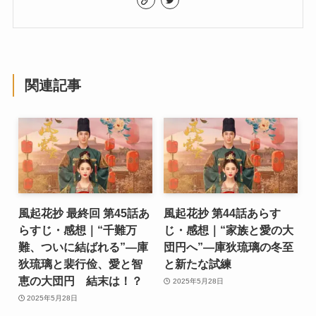
関連記事
風起花抄 最終回 第45話あ
風起花抄 第44話あらす
らすじ・感想｜“千難万
じ・感想｜“家族と愛の大
難、ついに結ばれる”―庫
団円へ”―庫狄琉璃の冬至
狄琉璃と裴行俭、愛と智
と新たな試練
恵の大団円 結末は！？
2025年5月28日
2025年5月28日