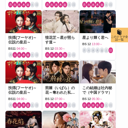
月
火
水
木
金
土
日
月
火
水
木
金
土
日
月
火
水
木
金
土
日
このドラマ全
扶揺(フーヤオ)～
惜花芷～星が照ら
星より輝く君へ
話一覧
伝説の皇后～
す道～
BS 12
13:00～
BS11
04:00～
BS 12
03:30～
月
火
水
木
金
土
日
月
火
水
木
金
土
日
月
火
水
木
金
土
日
扶揺(フーヤオ)～
荊棘（いばら）の
この結婚は社内秘
伝説の皇后～
花～奪われた私～
で（中国ドラマ）
（中国ドラマ）
BS11
04:00～
BS 12
07:00～
BS 12
05:30～
月
火
水
木
金
土
日
月
火
水
木
金
土
日
月
火
水
木
金
土
日