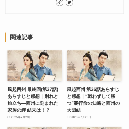
関連記事
風起西州 最終回(第37話)
風起西州 第36話あらすじ
あらすじと感想｜別れと
と感想｜“戦わずして勝
旅立ち―西州に刻まれた
つ”裴行俭の知略と西州の
家族の絆 結末は！？
大団結
2025年7月23日
2025年7月23日