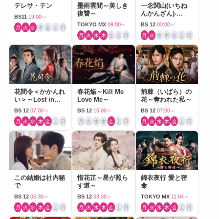
テレサ・テン
墨雨雲間～美しき
一念関山(いちね
復讐～
んかんざん)-
BS11
19:00～
Journey to Love-
TOKYO MX
09:00～
BS 12
03:00～
月
火
水
木
金
土
日
月
火
水
木
金
土
日
月
火
水
木
金
土
日
花間令＜かかんれ
春花焔～Kill Me
荊棘（いばら）の
い＞～Lost in
Love Me～
花～奪われた私～
Love～
BS 12
07:00～
BS 12
15:00～
BS 12
07:00～
月
火
水
木
金
土
日
月
火
水
木
金
土
日
月
火
水
木
金
土
日
この結婚は社内秘
惜花芷～星が照ら
錦衣夜行 愛と密
で
す道～
命
BS 12
05:30～
BS 12
03:30～
TOKYO MX
11:04～
月
火
水
木
金
土
日
月
火
水
木
金
土
日
月
火
水
木
金
土
日