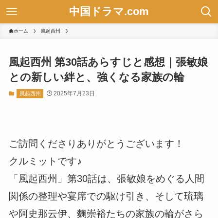
中国ドラマ.com
ホーム
風起西州
風起西州 第30話あらすじと感想｜張敏娘
との新しい絆と、強くなる家族の輪
2025年7月23日
風起西州
ご訪問くださりありがとうございます！
クルミットです♪
「風起西州」第30話は、張敏娘をめぐる人間
関係の整理や宴席での駆け引き、そして琉璃
や阿史那云伊、麴崇裕たちの家族の輪がさら