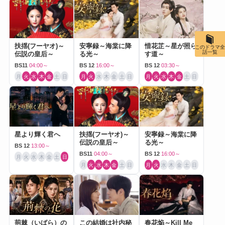
扶揺(フーヤオ)～
安寧録～海棠に降
惜花芷～星が照ら
このドラマ全
話一覧
伝説の皇后～
る光～
す道～
BS11
04:00～
BS 12
16:00～
BS 12
03:30～
月
火
水
木
金
土
日
月
火
水
木
金
土
日
月
火
水
木
金
土
日
星より輝く君へ
扶揺(フーヤオ)～
安寧録～海棠に降
伝説の皇后～
る光～
BS 12
13:00～
BS11
04:00～
BS 12
16:00～
月
火
水
木
金
土
日
月
火
水
木
金
土
日
月
火
水
木
金
土
日
荊棘（いばら）の
この結婚は社内秘
春花焔～Kill Me