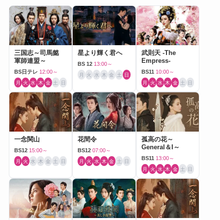
三国志～司馬懿
星より輝く君へ
武則天 -The
軍師連盟～
Empress-
BS 12
13:00～
BS日テレ
12:00～
BS11
10:00～
月
火
水
木
金
土
日
月
火
水
木
金
土
日
月
火
水
木
金
土
日
一念関山
花間令
孤高の花～
General＆I～
BS12
15:00～
BS12
07:00～
BS11
13:00～
月
火
水
木
金
土
日
月
火
水
木
金
土
日
月
火
水
木
金
土
日