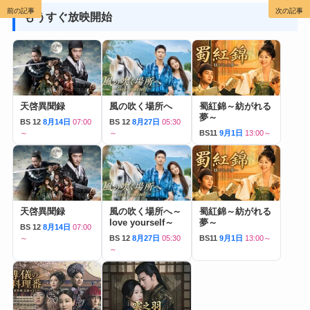
前の記事
次の記事
もうすぐ放映開始
天啓異聞録
風の吹く場所へ
蜀紅錦～紡がれる
夢～
BS 12
8月14日
07:00
BS 12
8月27日
05:30
～
～
BS11
9月1日
13:00～
天啓異聞録
風の吹く場所へ～
蜀紅錦～紡がれる
love yourself～
夢～
BS 12
8月14日
07:00
～
BS 12
8月27日
05:30
BS11
9月1日
13:00～
～