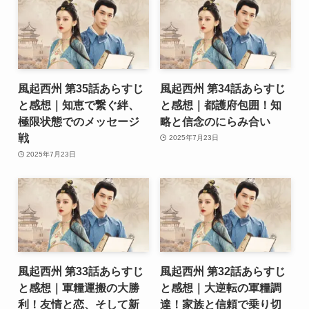
風起西州 第35話あらすじ
風起西州 第34話あらすじ
と感想｜知恵で繋ぐ絆、
と感想｜都護府包囲！知
極限状態でのメッセージ
略と信念のにらみ合い
戦
2025年7月23日
2025年7月23日
風起西州 第33話あらすじ
風起西州 第32話あらすじ
と感想｜軍糧運搬の大勝
と感想｜大逆転の軍糧調
利！友情と恋、そして新
達！家族と信頼で乗り切