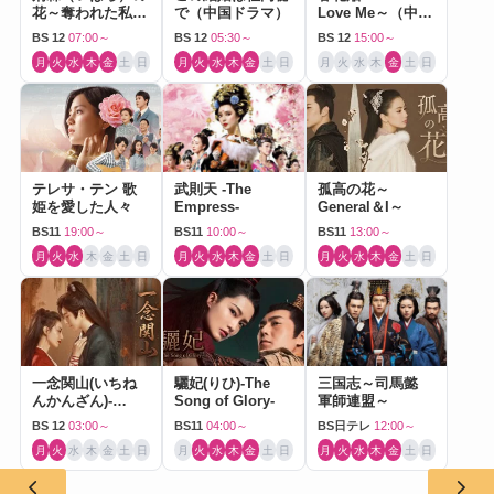
花～奪われた私～
で（中国ドラマ）
Love Me～（中国
（中国ドラマ）
ドラマ）
BS 12
07:00～
BS 12
05:30～
BS 12
15:00～
月
火
水
木
金
土
日
月
火
水
木
金
土
日
月
火
水
木
金
土
日
テレサ・テン 歌
武則天 -The
孤高の花～
姫を愛した人々
Empress-
General＆I～
BS11
19:00～
BS11
10:00～
BS11
13:00～
月
火
水
木
金
土
日
月
火
水
木
金
土
日
月
火
水
木
金
土
日
一念関山(いちね
驪妃(りひ)-The
三国志～司馬懿
んかんざん)-
Song of Glory-
軍師連盟～
Journey to Love-
BS 12
03:00～
BS11
04:00～
BS日テレ
12:00～
月
火
水
木
金
土
日
月
火
水
木
金
土
日
月
火
水
木
金
土
日