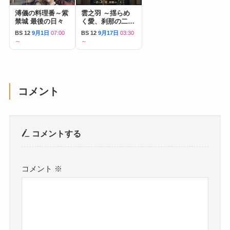
溥儀の料理番～紫
雲之羽 ～揺らめ
禁城 最後の日々
く愛、刹那の二人
～
BS 12
9月1日
07:00
BS 12
9月17日
03:30
～
～
コメント
コメントする
コメント
※