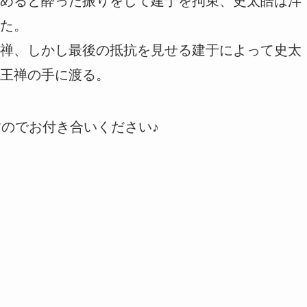
めると酔った振りをして建于を拘束、史太皓は泮
た。
禅、しかし最後の抵抗を見せる建于によって史太
王禅の手に渡る。
すのでお付き合いください♪