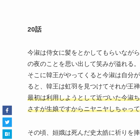
20話
今淑は侍女に髪をとかしてもらいながら
の夜のことを思い出して笑みが溢れる。
そこに韓王がやってくると今淑は自分が
ると、韓王は虹羽を見つけてそれが王禅
最初は利用しようとして近づいた今淑ち
さすが生娘ですからニヤニヤしちゃって
その頃、姮娥は死んだ史太皓に祈りを捧