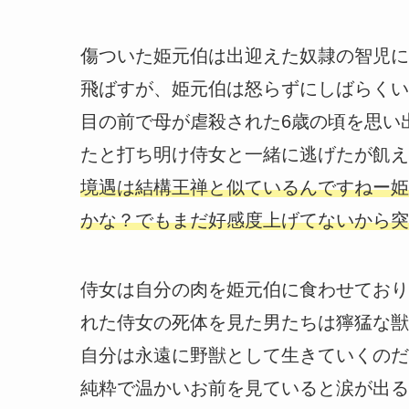
傷ついた姫元伯は出迎えた奴隷の智児に
飛ばすが、姫元伯は怒らずにしばらくい
目の前で母が虐殺された6歳の頃を思い
たと打ち明け侍女と一緒に逃げたが飢え
境遇は結構王禅と似ているんですねー姫
かな？でもまだ好感度上げてないから突
侍女は自分の肉を姫元伯に食わせており
れた侍女の死体を見た男たちは獰猛な獣
自分は永遠に野獣として生きていくのだ
純粋で温かいお前を見ていると涙が出る