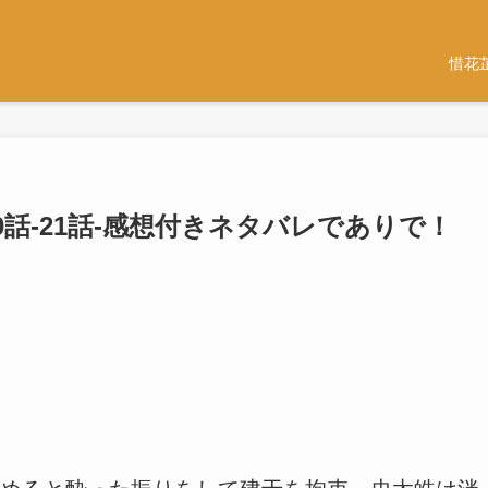
惜花
20話-21話-感想付きネタバレでありで！