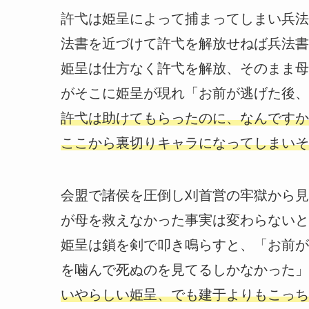
許弋は姫呈によって捕まってしまい兵法
法書を近づけて許弋を解放せねば兵法書
姫呈は仕方なく許弋を解放、そのまま母
がそこに姫呈が現れ「お前が逃げた後、
許弋は助けてもらったのに、なんですか
ここから裏切りキャラになってしまいそ
会盟で諸侯を圧倒し刈首営の牢獄から見
が母を救えなかった事実は変わらないと
姫呈は鎖を剣で叩き鳴らすと、「お前が
を噛んで死ぬのを見てるしかなかった」
いやらしい姫呈、でも建于よりもこっち