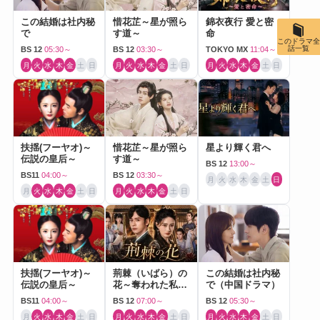
この結婚は社内秘
惜花芷～星が照ら
錦衣夜行 愛と密
で
す道～
命
このドラマ全
話一覧
BS 12
05:30～
BS 12
03:30～
TOKYO MX
11:04～
月
火
水
木
金
土
日
月
火
水
木
金
土
日
月
火
水
木
金
土
日
扶揺(フーヤオ)～
惜花芷～星が照ら
星より輝く君へ
伝説の皇后～
す道～
BS 12
13:00～
BS11
04:00～
BS 12
03:30～
月
火
水
木
金
土
日
月
火
水
木
金
土
日
月
火
水
木
金
土
日
扶揺(フーヤオ)～
荊棘（いばら）の
この結婚は社内秘
伝説の皇后～
花～奪われた私～
で（中国ドラマ）
（中国ドラマ）
BS11
04:00～
BS 12
07:00～
BS 12
05:30～
月
火
水
木
金
土
日
月
火
水
木
金
土
日
月
火
水
木
金
土
日