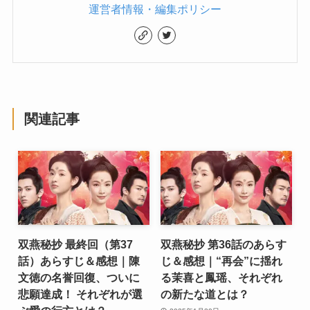
運営者情報・編集ポリシー
関連記事
双燕秘抄 最終回（第37
双燕秘抄 第36話のあらす
話）あらすじ＆感想｜陳
じ＆感想｜“再会”に揺れ
文徳の名誉回復、ついに
る茉喜と鳳瑶、それぞれ
悲願達成！ それぞれが選
の新たな道とは？