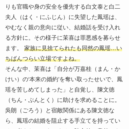
りも官職や身の安全を優先する白文泰と白二
夫人（はく・にふじん）に失望した鳳瑶は、
やむなく親の意向に従い、結婚話を受け入れ
る方針に。その様子に茉喜は罪悪感を募らせ
ます。
家族に見捨てられたも同然の鳳瑶…い
ちばんつらい立場ですよね。
そんな中、茉喜は「自分が万嘉桂（まん・か
けい）の‘本来の婚約’を奪い取ったせいで、鳳
瑶を苦しめてしまった」と自覚し、陳文徳
（ちん・ぶんとく）に助けを求めることに。
吳朗（ごろう）と宿敵関係にある陳文徳な
ら、鳳瑶の結婚を阻止する手立てを持ってい