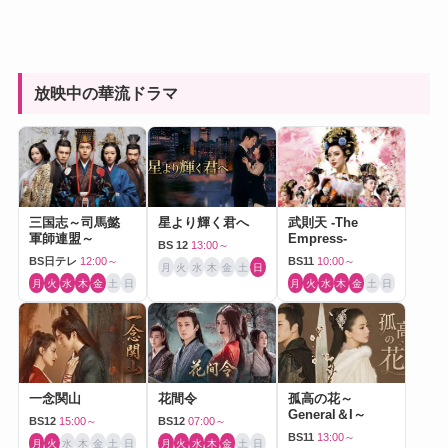
放映中の華流ドラマ
三国志～司馬懿
星より輝く君へ
武則天 -The
軍師連盟～
Empress-
BS 12
13:00～
BS日テレ
12:00～
BS11
10:00～
月
火
水
木
金
土
日
月
火
水
木
金
土
日
月
火
水
木
金
土
日
一念関山
花間令
孤高の花～
General＆I～
BS12
15:00～
BS12
07:00～
BS11
13:00～
月
火
水
木
金
土
日
月
火
水
木
金
土
日