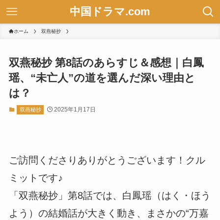
中国ドラマ.com
ホーム
双燕秘抄
双燕秘抄 第8話のあらすじ＆感想｜白鳳
瑶、“未亡人”の道を選んだ深い理由と
は？
2025年1月17日
双燕秘抄
ご訪問くださりありがとうございます！クル
ミットです♪
「双燕秘抄」第8話では、白鳳瑶（はく・ほう
よう）の結婚話が大きく動き、まさかの“万嘉