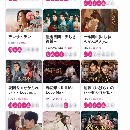
月
火
水
木
金
土
日
テレサ・テン
墨雨雲間～美しき
一念関山(いちね
復讐～
んかんざん)-
BS11
19:00～
Journey to Love-
TOKYO MX
09:00～
BS 12
03:00～
月
火
水
木
金
土
日
月
火
水
木
金
土
日
月
火
水
木
金
土
日
花間令＜かかんれ
春花焔～Kill Me
荊棘（いばら）の
い＞～Lost in
Love Me～
花～奪われた私～
Love～
BS 12
07:00～
BS 12
15:00～
BS 12
07:00～
月
火
水
木
金
土
日
月
火
水
木
金
土
日
月
火
水
木
金
土
日