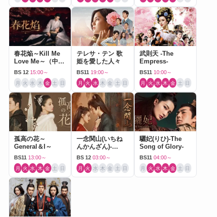
春花焔～Kill Me
テレサ・テン 歌
武則天 -The
Love Me～（中国
姫を愛した人々
Empress-
ドラマ）
BS 12
15:00～
BS11
19:00～
BS11
10:00～
月
火
水
木
金
土
日
月
火
水
木
金
土
日
月
火
水
木
金
土
日
孤高の花～
一念関山(いちね
驪妃(りひ)-The
General＆I～
んかんざん)-
Song of Glory-
Journey to Love-
BS11
13:00～
BS 12
03:00～
BS11
04:00～
月
火
水
木
金
土
日
月
火
水
木
金
土
日
月
火
水
木
金
土
日