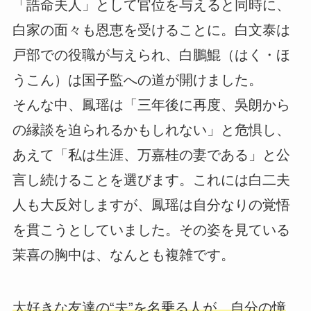
「誥命夫人」として官位を与えると同時に、
白家の面々も恩恵を受けることに。白文泰は
戸部での役職が与えられ、白鵬鯤（はく・ほ
うこん）は国子監への道が開けました。
そんな中、鳳瑶は「三年後に再度、吳朗から
の縁談を迫られるかもしれない」と危惧し、
あえて「私は生涯、万嘉桂の妻である」と公
言し続けることを選びます。これには白二夫
人も大反対しますが、鳳瑶は自分なりの覚悟
を貫こうとしていました。その姿を見ている
茉喜の胸中は、なんとも複雑です。
大好きな友達の“夫”を名乗る人が、自分の憧