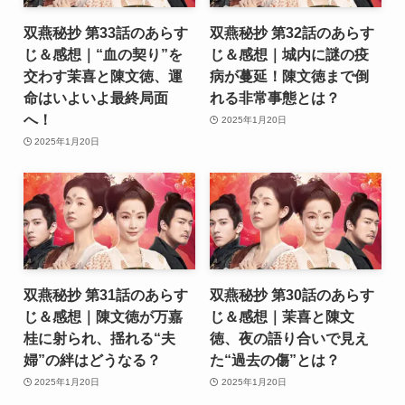
双燕秘抄 第33話のあらす
双燕秘抄 第32話のあらす
じ＆感想｜“血の契り”を
じ＆感想｜城内に謎の疫
交わす茉喜と陳文徳、運
病が蔓延！陳文徳まで倒
命はいよいよ最終局面
れる非常事態とは？
へ！
2025年1月20日
2025年1月20日
双燕秘抄 第31話のあらす
双燕秘抄 第30話のあらす
じ＆感想｜陳文徳が万嘉
じ＆感想｜茉喜と陳文
桂に射られ、揺れる“夫
徳、夜の語り合いで見え
婦”の絆はどうなる？
た“過去の傷”とは？
2025年1月20日
2025年1月20日