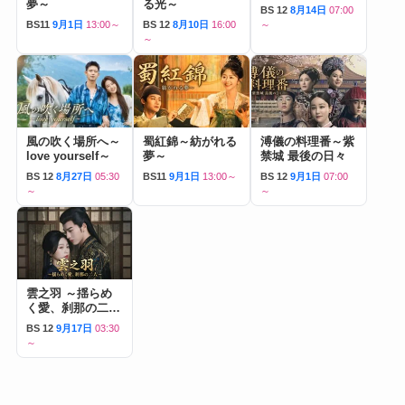
夢～
る光～
BS 12
8月14日
07:00
BS11
9月1日
13:00～
BS 12
8月10日
16:00
～
～
風の吹く場所へ～
蜀紅錦～紡がれる
溥儀の料理番～紫
love yourself～
夢～
禁城 最後の日々
BS 12
8月27日
05:30
BS11
9月1日
13:00～
BS 12
9月1日
07:00
～
～
雲之羽 ～揺らめ
く愛、刹那の二人
～
BS 12
9月17日
03:30
～