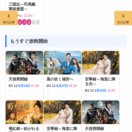
三国志～司馬懿
軍師連盟～
BS日テレ
12:00～
前の記事
次の記事
月
火
水
木
金
土
日
もうすぐ放映開始
天啓異聞録
風の吹く場所へ
安寧録～海棠に降
る光～
BS 12
8月14日
07:00
BS 12
8月27日
05:30
～
～
BS 12
8月10日
16:00
～
蜀紅錦～紡がれる
安寧録～海棠に降
天啓異聞録