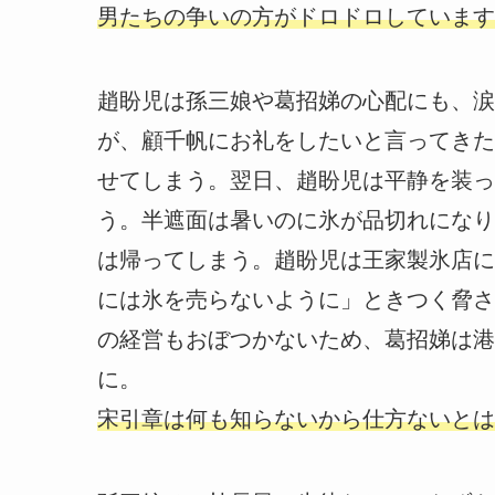
男たちの争いの方がドロドロしています
趙盼児は孫三娘や葛招娣の心配にも、涙
が、顧千帆にお礼をしたいと言ってきた
せてしまう。翌日、趙盼児は平静を装っ
う。半遮面は暑いのに氷が品切れになり
は帰ってしまう。趙盼児は王家製氷店に
には氷を売らないように」ときつく脅さ
の経営もおぼつかないため、葛招娣は港
に。
宋引章は何も知らないから仕方ないとは