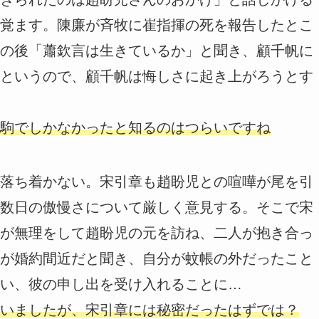
覚ます。陳廉が斉牧に崔指揮の死を報告したとこ
の後「蕭欽言は生きているか」と聞き、顧千帆に
というので、顧千帆は悔しさに起き上がろうとす
駒でしかなかったと知るのはつらいですね
落ち着かない。宋引章も趙盼児との喧嘩が尾を引
数日の傲慢さについて厳しく意見する。そこで宋
が無理をして趙盼児の元を訪ね、二人が抱き合っ
が婚約間近だと聞き、自分が蚊帳の外だったこと
い、彼の申し出を受け入れることに…
いましたが、宋引章には秘密だったはずでは？