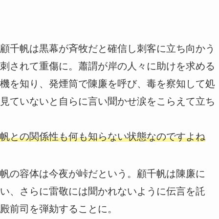
顧千帆は黒幕が斉牧だと確信し刺客に立ち向かう
刺されて重傷に。蕭謂が岸の人々に助けを求める
機を知り、発煙筒で陳廉を呼び、毒を察知して処
見ていないと自らに言い聞かせ涙をこらえて立ち
帆との関係性も何も知らない状態なのですよね
帆の容体は今夜が峠だという。顧千帆は陳廉に
い、さらに雷敬には聞かれないように伝言を託
殿前司を弾劾することに。