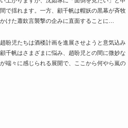
い上がりますが、沈如琢に「面倒を見たい」と申
間で揺れます。一方、顧千帆は帽妖の黒幕が斉牧
かけた蕭欽言襲撃の企みに直面することに…
趙盼児たちは酒楼計画を進展させようと意気込み
顧千帆はさまざまに悩み、趙盼児との間に微妙な
が端々に感じられる展開で、ここから何やら嵐の