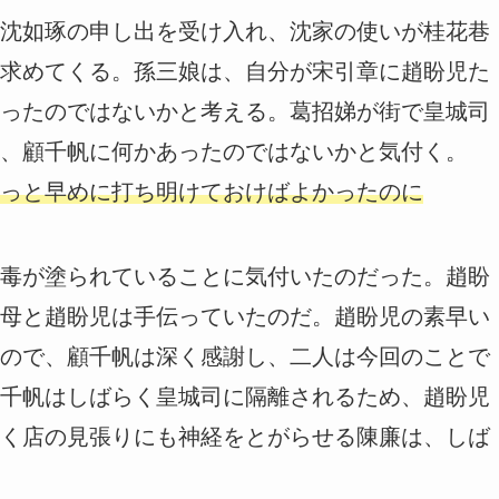
沈如琢の申し出を受け入れ、沈家の使いが桂花巷
求めてくる。孫三娘は、自分が宋引章に趙盼児た
ったのではないかと考える。葛招娣が街で皇城司
、顧千帆に何かあったのではないかと気付く。
っと早めに打ち明けておけばよかったのに
毒が塗られていることに気付いたのだった。趙盼
母と趙盼児は手伝っていたのだ。趙盼児の素早い
ので、顧千帆は深く感謝し、二人は今回のことで
千帆はしばらく皇城司に隔離されるため、趙盼児
く店の見張りにも神経をとがらせる陳廉は、しば