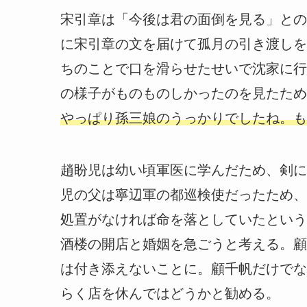
宋引章は「今後は君の面倒を見る」との
に宋引章の文を届けて孤月の引き渡しを
ちのことで口を滑らせたせいで沈家に行
の様子がものものしかったのを見たため
やっぱり孫三娘のうっかりでしたね。も
趙盼児は幼い頃軍医に学んだため、剣に
児の父は寧辺軍の都巡検使だったため、
処置がなければ命を落としていたという
酒楼の開店と婚姻を急ごうと考える。顧
は付き添えないことに。顧千帆だけでな
らく店を休んではどうかと勧める。