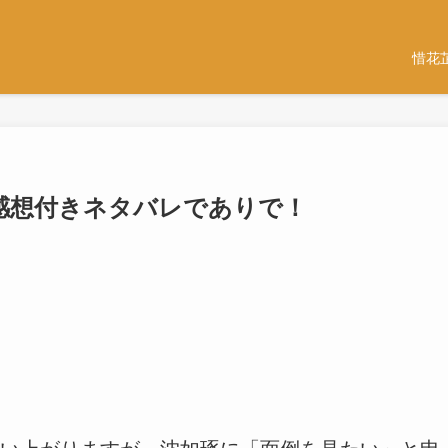
惜花
7話-感想付きネタバレでありで！