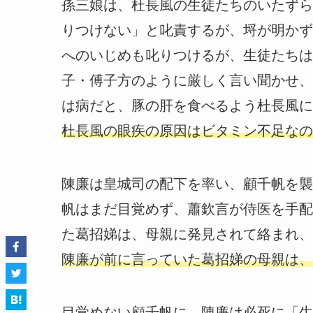
孫三娘は、杜長風の生徒たちのいたずら
りつけない」と叱責するが、埒が明かず
へのいじめも叱りつけるが、生徒たちは
子・傅子方のように厳しく言い聞かせ、
は病だと、豚の肝を食べるよう杜長風に
杜長風の眼疾の原因はビタミン不足なの
陳廉は皇城司の配下を率い、顧千帆を襲
帆はまだ目覚めず、蕭欽言が侍医を手配
た葛招娣は、母親に発見されて絡まれ、
陳廉が前に言っていた葛招娣の母親は、
目覚めない顧千帆に、陳廉は必死に「生