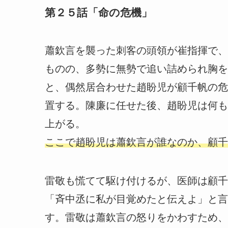
第２５話「命の危機」
蕭欽言を襲った刺客の頭領が崔指揮で、
ものの、多勢に無勢で追い詰められ胸を
と、偶然居合わせた趙盼児が顧千帆の危
置する。陳廉に任せた後、趙盼児は何も
上がる。
ここで趙盼児は蕭欽言が誰なのか、顧千
雷敬も慌てて駆け付けるが、医師は顧千
「斉中丞に私が目覚めたと伝えよ」と言
す。雷敬は蕭欽言の怒りをかわすため、