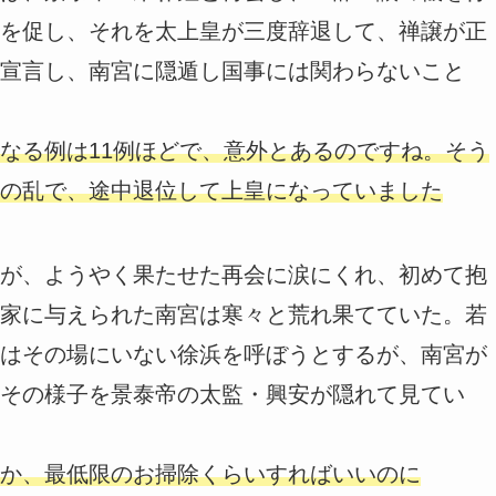
を促し、それを太上皇が三度辞退して、禅譲が正
宣言し、南宮に隠遁し国事には関わらないこと
なる例は11例ほどで、意外とあるのですね。そう
の乱で、途中退位して上皇になっていました
が、ようやく果たせた再会に涙にくれ、初めて抱
家に与えられた南宮は寒々と荒れ果てていた。若
はその場にいない徐浜を呼ぼうとするが、南宮が
その様子を景泰帝の太監・興安が隠れて見てい
か、最低限のお掃除くらいすればいいのに