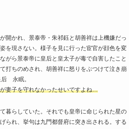
が開かれ、景泰帝・朱祁鈺と胡善祥は上機嫌だっ
姿を現さない。様子を見に行った宦官が顔色を変
ながら景泰帝に皇后と皇太子が毒で自害したこと
て打ちのめされ、胡善祥に怒りをぶつけて泣き崩
皇后 永眠。
が妻子を守れなかったせいですよね…
て暮らしていた。それでも皇帝に命じられた星の
げられ、挙句は九門都督府に突き出される。する