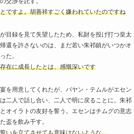
の交渉を託す。
とですよ。胡善祥すごく嫌われていたのですね
が目録を見て失望したため、私財を投げ打つ皇太
帰還を許さないのは、まだ若い朱祁鎮がいつかオ
った。
存在に成長したとは、感慨深いです
宴を用意してくれたが、バヤン・テムルがエセン
は二人で話し合い、二人で明に戻ることに。朱祁
とオイラトの友好を誓う。エセンはチムグの意志
た盃を飲み干す。
誓いを立てさせても意味はないような…