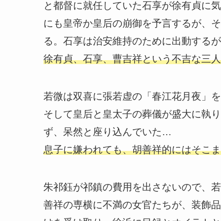
と都督に就任していた石享が徐有貞に気
にも皇帝か皇后の崩御を予言するが、そ
る。石享は治安維持のために出動するが
徐有貞、石享、曹吉祥という不吉な三人
若微は双喜に張若虚の「春江花月夜」を
そして皇后と皇太子の葬儀が盛大に執り
ず、呆然と座り込んでいた…
息子に嫌われても、胡善祥的にはそこま
朱祁鈺が祁鎮の費用を出さないので、若
善祥の専横に不満の女官たちが、装飾品