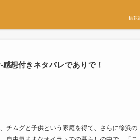
惜花
60話-感想付きネタバレでありで！
、チムグと子供という家庭を得て、さらに徐浜の
。自由気ままなオイラトでの暮らしの中で、「こ