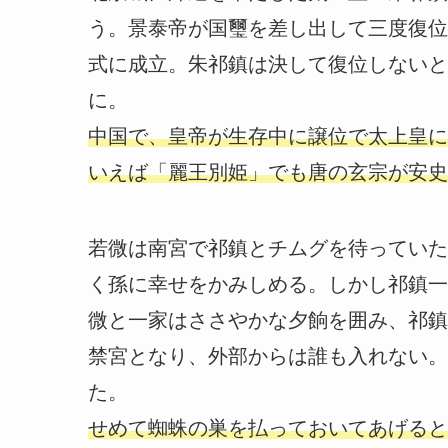
う。景泰帝が国璽を差し出して三度復位
式に成立。朱祁鎮は決して復位しないと
に。
中国で、皇帝が生存中に譲位で太上皇に
いえば「麗王別姫」でも唐の玄宗が安史
若微は南宮で祁鎮とチムグを待っていた
く孫に幸せをかみしめる。しかし祁鎮一
微と一家はささやかな夕餉を囲み、祁鎮
禁宮となり、外部からは誰も入れない。
た。
せめて蜘蛛の巣を払っておいてあげると