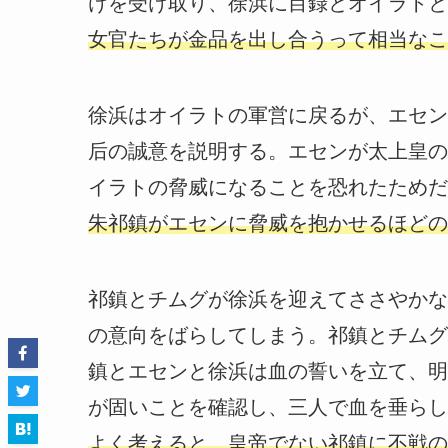
けを受け取り、徐浜に目録とオイラトと
女官たちが金品を出し合うって相当なこ
徐浜はオイラトの軍営に戻るが、エセン
后の誠意を説明する。エセンが太上皇の
イラトの脅威になることを恐れたためだ
朱祁鎮がエセンに脅威を抱かせるほどの
祁鎮とチムグが徐浜を迎えてささやかな
の意向をばらしてしまう。祁鎮とチムグ
鎮とエセンと徐浜は血の誓いを立て、明
が固いことを確認し、三人で血を垂らし
よく考えると、皇帝でない祁鎮に不戦の