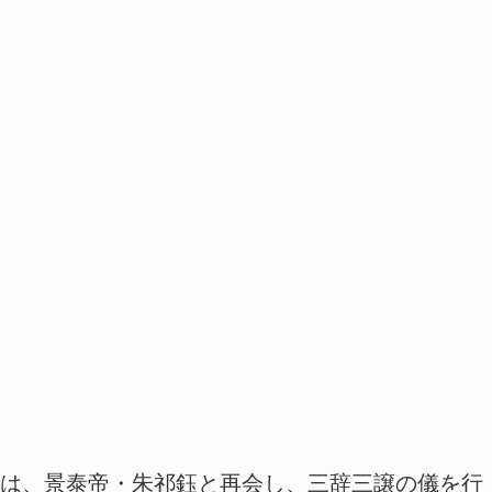
は、景泰帝・朱祁鈺と再会し、三辞三譲の儀を行