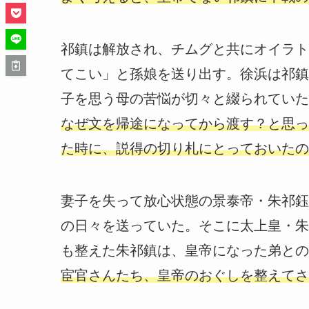
祁鎮は解放され、チムグと共にオイラト
てこい」と孫娘を送り出す。徐浜は祁鎮
子を思う母の苦悩が切々と綴られていた
なぜ文を帰途になってから渡す？と思っ
た時に、説得の切り札にとっておいたの
妻子を失って放心状態の景泰帝・朱祁鈺
の日々を送っていた。そこに太上皇・朱
も整えた朱祁鎮は、皇帝になった弟との
宦官さんたち、皇帝のおぐしを整えてさ