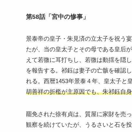
第58話「宮中の惨事」
景泰帝の皇子・朱見済の立太子を祝う宴
たが、当の皇太子とその母である皇后が
えて若微に耳打ちし、若微は動揺を隠し
を報告する。祁鈺は妻子の亡骸を確認し
れる。西暦1453年景泰４年、皇太子と
胡善祥の折檻が主原因でも、朱祁鈺自身
罷免された徐有貞は、質屋に家財を売っ
観察を続けていたが、うるさいと石を投