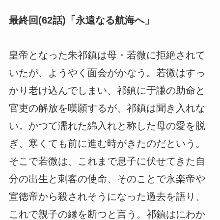
最終回(62話)「永遠なる航海へ」
皇帝となった朱祁鎮は母・若微に拒絶されて
いたが、ようやく面会がかなう。若微はすっ
かり老け込んでしまい、祁鎮に于謙の助命と
官吏の解放を嘆願するが、祁鎮は聞き入れな
い。かつて濡れた綿入れと称した母の愛を脱
ぎ、寒くても前に進む時がきたのだという。
そこで若微は、これまで息子に伏せてきた自
分の出生と刺客の使命、そのことで永楽帝や
宣徳帝から殺されそうになった過去を語り、
これで親子の縁を断つと言う。祁鎮はにわか