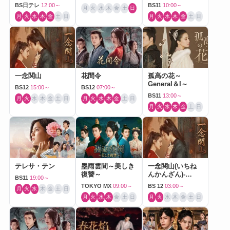
BS日テレ
12:00～
BS11
10:00～
月
火
水
木
金
土
日
月
火
水
木
金
土
日
月
火
水
木
金
土
日
一念関山
花間令
孤高の花～
General＆I～
BS12
15:00～
BS12
07:00～
BS11
13:00～
月
火
水
木
金
土
日
月
火
水
木
金
土
日
月
火
水
木
金
土
日
テレサ・テン
墨雨雲間～美しき
一念関山(いちね
復讐～
んかんざん)-
BS11
19:00～
Journey to Love-
TOKYO MX
09:00～
BS 12
03:00～
月
火
水
木
金
土
日
月
火
水
木
金
土
日
月
火
水
木
金
土
日