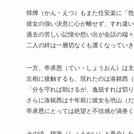
韓燁（かん・えつ）もまた任安楽に「危
彼女の強い決意に心が離せず、すれ違い
過去の苦しい記憶や想い出が会話の端々
二人の絆は一層切なくも濃くなっていき
一方、帝承恩（てい・しょうおん）は太
左相に接触するも、現れたのは洛銘西（
「分を守れば助けるが、逸脱すれば切り
さらに洛铭西は十年前に彼女を玳山（だ
帝承恩にとっては絶望と不信感が渦巻く
その頃、鐘海（しょうかい）と再会した