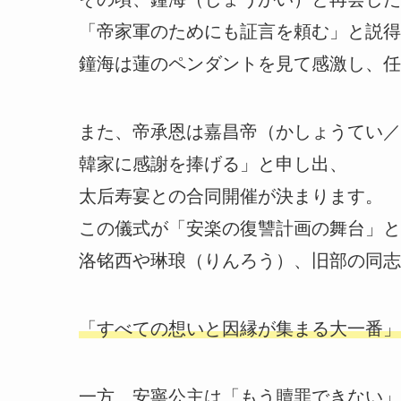
「帝家軍のためにも証言を頼む」と説得
鐘海は蓮のペンダントを見て感激し、任
また、帝承恩は嘉昌帝（かしょうてい／
韓家に感謝を捧げる」と申し出、
太后寿宴との合同開催が決まります。
この儀式が「安楽の復讐計画の舞台」と
洛铭西や琳琅（りんろう）、旧部の同志
「すべての想いと因縁が集まる大一番」
一方、安寧公主は「もう贖罪できない」