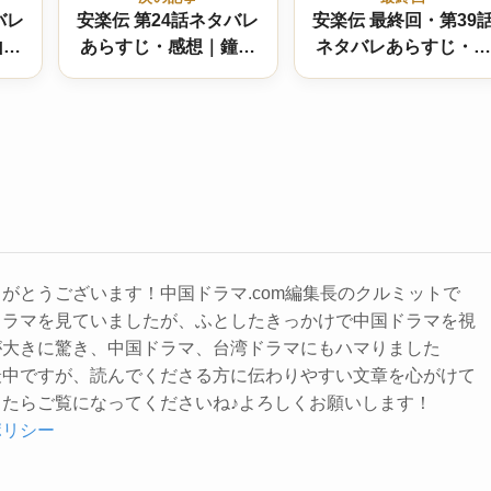
バレ
安楽伝 第24話ネタバレ
安楽伝 最終回・第39
山谷
あらすじ・感想｜鐘海
ネタバレあらすじ・感
かさ
と張堅、涙の証言！つ
想｜結末は！？大団円
すれ
いに動き出す帝家冤罪
の愛と別れ
の真相
がとうございます！中国ドラマ.com編集長のクルミットで
ドラマを見ていましたが、ふとしたきっかけで中国ドラマを視
が大きに驚き、中国ドラマ、台湾ドラマにもハマりました
最中ですが、読んでくださる方に伝わりやすい文章を心がけて
たらご覧になってくださいね♪よろしくお願いします！
ポリシー