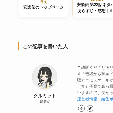
目次
安楽伝 第22話ネタ
安楽伝のトップページ
あらすじ・感想｜
の告白と再会、明
れる本心と運命の
違い
この記事を書いた人
ご訪問くださりあり
す！普段から韓国
聴ときにスケール
（笑）子育て真っ
いますので、良かっ
クルミット
運営者情報・編集
編集長