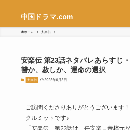
中国ドラマ.com
ホーム
安楽伝
安楽伝 第23話ネタバレあらすじ
讐か、赦しか、運命の選択
2025年6月3日
安楽伝
ご訪問くださりありがとうございます！
クルミットです♪
「安楽伝」第23話は、任安楽＝帝梓元が