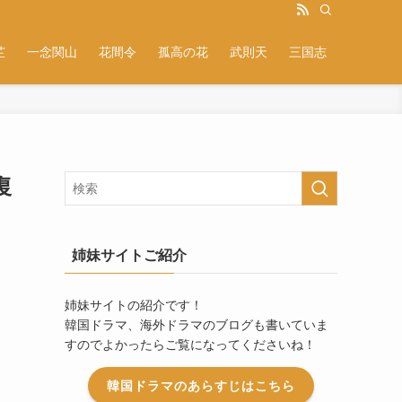
芷
一念関山
花間令
孤高の花
武則天
三国志
復
姉妹サイトご紹介
姉妹サイトの紹介です！
韓国ドラマ、海外ドラマのブログも書いていま
すのでよかったらご覧になってくださいね！
韓国ドラマのあらすじはこちら