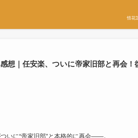
惜花
・感想｜任安楽、ついに帝家旧部と再会！
ついに“帝家旧部”と本格的に再会――。