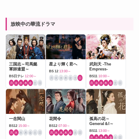
放映中の華流ドラマ
三国志～司馬懿
星より輝く君へ
武則天 -The
軍師連盟～
Empress-
BS 12
13:00～
BS日テレ
12:00～
BS11
10:00～
月
火
水
木
金
土
日
月
火
水
木
金
土
日
月
火
水
木
金
土
日
一念関山
花間令
孤高の花～
General＆I～
BS12
15:00～
BS12
07:00～
BS11
13:00～
月
火
水
木
金
土
日
月
火
水
木
金
土
日
月
火
水
木
金
土
日