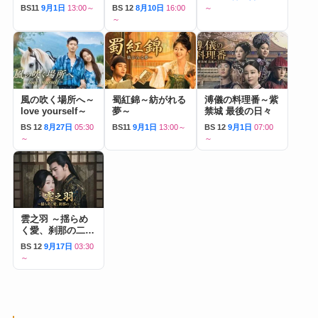
BS11
9月1日
13:00～
BS 12
8月10日
16:00
～
～
風の吹く場所へ～
蜀紅錦～紡がれる
溥儀の料理番～紫
love yourself～
夢～
禁城 最後の日々
BS 12
8月27日
05:30
BS11
9月1日
13:00～
BS 12
9月1日
07:00
～
～
雲之羽 ～揺らめ
く愛、刹那の二人
～
BS 12
9月17日
03:30
～