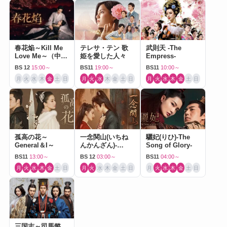
春花焔～Kill Me
テレサ・テン 歌
武則天 -The
Love Me～（中国
姫を愛した人々
Empress-
ドラマ）
BS 12
15:00～
BS11
19:00～
BS11
10:00～
月
火
水
木
金
土
日
月
火
水
木
金
土
日
月
火
水
木
金
土
日
孤高の花～
一念関山(いちね
驪妃(りひ)-The
General＆I～
んかんざん)-
Song of Glory-
Journey to Love-
BS11
13:00～
BS 12
03:00～
BS11
04:00～
月
火
水
木
金
土
日
月
火
水
木
金
土
日
月
火
水
木
金
土
日
三国志～司馬懿