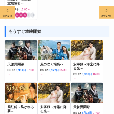
軍師連盟～
BS日テレ
12:00～
月
火
水
木
金
土
日
前の記事
次の記事
もうすぐ放映開始
天啓異聞録
風の吹く場所へ
安寧録～海棠に降
る光～
BS 12
8月14日
07:00
BS 12
8月27日
05:30
～
～
BS 12
8月10日
16:00
～
蜀紅錦～紡がれる
安寧録～海棠に降
天啓異聞録
夢～
る光～
BS 12
8月14日
07:00