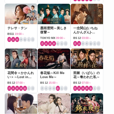
テレサ・テン
墨雨雲間～美しき
一念関山(いちね
復讐～
んかんざん)-
BS11
19:00～
Journey to Love-
TOKYO MX
09:00～
BS 12
03:00～
月
火
水
木
金
土
日
月
火
水
木
金
土
日
月
火
水
木
金
土
日
花間令＜かかんれ
春花焔～Kill Me
荊棘（いばら）の
い＞～Lost in
Love Me～
花～奪われた私～
Love～
BS 12
07:00～
BS 12
15:00～
BS 12
07:00～
月
火
水
木
金
土
日
月
火
水
木
金
土
日
月
火
水
木
金
土
日