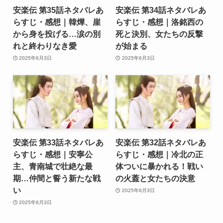
安楽伝 第35話ネタバレあ
安楽伝 第34話ネタバレあ
らすじ・感想｜韓燁、崖
らすじ・感想｜洛銘西の
から身を投げる…涙の別
死と決別、女たちの反撃
れと終わりなき愛
が始まる
2025年6月3日
2025年6月3日
安楽伝 第33話ネタバレあ
安楽伝 第32話ネタバレあ
らすじ・感想｜安寧公
らすじ・感想｜冷北の正
主、青南城で壮絶な最
体ついに暴かれる！戦い
期…仲間と誓う新たな戦
の火蓋と女たちの決意
い
2025年6月3日
2025年6月3日