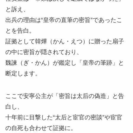
と訴え、
出兵の理由は“皇帝の直筆の密旨”であったこ
とを告白。
証拠として韓燁（かん・えつ）に贈った扇子
の中に密旨が隠されており、
魏諫（ぎ・かん）が鑑定し「皇帝の筆跡」と
断定します。
ここで安寧公主が「密旨は太后の偽造」と告
白し、
十年前に目撃した“太后と宦官の密談”や宦官
の自死も合わせて証拠に。