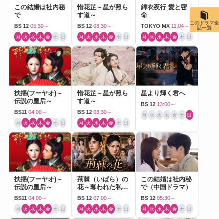
この結婚は社内秘
惜花芷～星が照ら
錦衣夜行 愛と密
で
す道～
命
このドラマ全
BS 12
05:30～
BS 12
03:30～
TOKYO MX
11:04～
話一覧
月
火
水
木
金
土
日
月
火
水
木
金
土
日
月
火
水
木
金
土
日
扶揺(フーヤオ)～
惜花芷～星が照ら
星より輝く君へ
伝説の皇后～
す道～
BS 12
13:00～
BS11
04:00～
BS 12
03:30～
月
火
水
木
金
土
日
月
火
水
木
金
土
日
月
火
水
木
金
土
日
扶揺(フーヤオ)～
荊棘（いばら）の
この結婚は社内秘
伝説の皇后～
花～奪われた私～
で（中国ドラマ）
（中国ドラマ）
BS11
04:00～
BS 12
07:00～
BS 12
05:30～
月
火
水
木
金
土
日
月
火
水
木
金
土
日
月
火
水
木
金
土
日