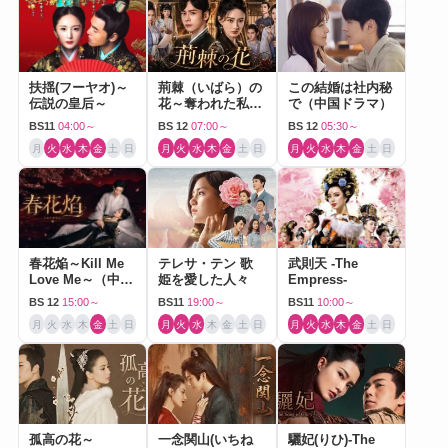
扶揺(フーヤオ)～
荊棘（いばら）の
この結婚は社内秘
伝説の皇后～
花～奪われた私～
で（中国ドラマ）
（中国ドラマ）
BS11
04:00～
BS 12
07:00～
BS 12
05:30～
月
火
水
木
金
土
日
月
火
水
木
金
土
日
月
火
水
木
金
土
日
春花焔～Kill Me
テレサ・テン 歌
武則天 -The
Love Me～（中国
姫を愛した人々
Empress-
ドラマ）
BS 12
15:00～
BS11
19:00～
BS11
10:00～
月
火
水
木
金
土
日
月
火
水
木
金
土
日
月
火
水
木
金
土
日
孤高の花～
一念関山(いちね
驪妃(りひ)-The