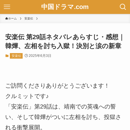
中国ドラマ.com
ホーム
安楽伝
安楽伝 第29話ネタバレあらすじ・感想｜
韓燁、左相を討ち入獄！決別と涙の新章
2025年6月3日
安楽伝
ご訪問くださりありがとうございます！
クルミットです♪
「安楽伝」第29話は、靖南での英魂への誓
い、そして韓燁がついに左相を討ち、投獄さ
れる衝撃展開。