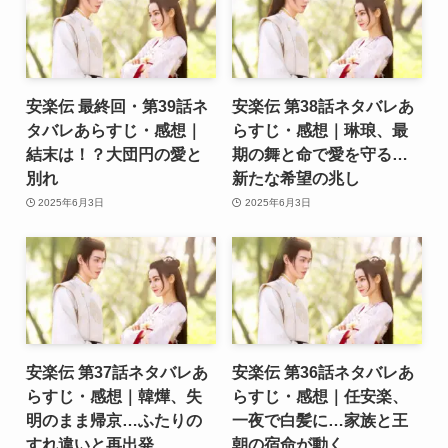
安楽伝 最終回・第39話ネ
安楽伝 第38話ネタバレあ
タバレあらすじ・感想｜
らすじ・感想｜琳琅、最
結末は！？大団円の愛と
期の舞と命で愛を守る…
別れ
新たな希望の兆し
2025年6月3日
2025年6月3日
安楽伝 第37話ネタバレあ
安楽伝 第36話ネタバレあ
らすじ・感想｜韓燁、失
らすじ・感想｜任安楽、
明のまま帰京…ふたりの
一夜で白髪に…家族と王
すれ違いと再出発
朝の宿命が動く