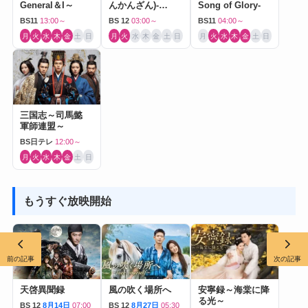
General＆I～
んかんざん)-
Song of Glory-
Journey to Love-
BS11
13:00～
BS 12
03:00～
BS11
04:00～
月
火
水
木
金
土
日
月
火
水
木
金
土
日
月
火
水
木
金
土
日
三国志～司馬懿
軍師連盟～
BS日テレ
12:00～
月
火
水
木
金
土
日
もうすぐ放映開始
前の記事
次の記事
天啓異聞録
風の吹く場所へ
安寧録～海棠に降
る光～
BS 12
8月14日
07:00
BS 12
8月27日
05:30