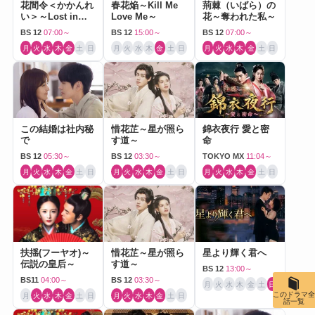
花間令＜かかんれ
春花焔～Kill Me
荊棘（いばら）の
い＞～Lost in
Love Me～
花～奪われた私～
Love～
BS 12
07:00～
BS 12
15:00～
BS 12
07:00～
月
火
水
木
金
土
日
月
火
水
木
金
土
日
月
火
水
木
金
土
日
この結婚は社内秘
惜花芷～星が照ら
錦衣夜行 愛と密
で
す道～
命
BS 12
05:30～
BS 12
03:30～
TOKYO MX
11:04～
月
火
水
木
金
土
日
月
火
水
木
金
土
日
月
火
水
木
金
土
日
扶揺(フーヤオ)～
惜花芷～星が照ら
星より輝く君へ
伝説の皇后～
す道～
BS 12
13:00～
BS11
04:00～
BS 12
03:30～
月
火
水
木
金
土
日
このドラマ全
月
火
水
木
金
土
日
月
火
水
木
金
土
日
話一覧