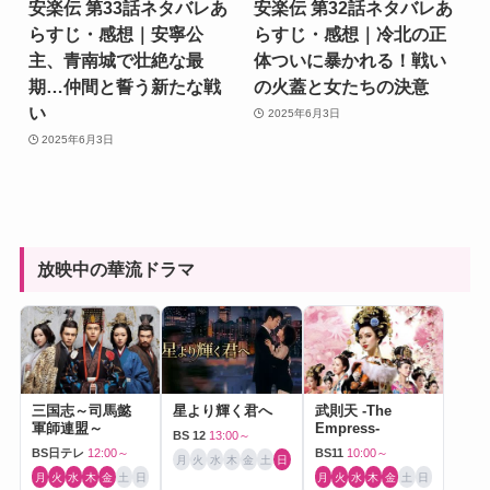
安楽伝 第33話ネタバレあ
安楽伝 第32話ネタバレあ
らすじ・感想｜安寧公
らすじ・感想｜冷北の正
主、青南城で壮絶な最
体ついに暴かれる！戦い
期…仲間と誓う新たな戦
の火蓋と女たちの決意
い
2025年6月3日
2025年6月3日
放映中の華流ドラマ
三国志～司馬懿
星より輝く君へ
武則天 -The
軍師連盟～
Empress-
BS 12
13:00～
BS日テレ
12:00～
BS11
10:00～
月
火
水
木
金
土
日
月
火
水
木
金
土
日
月
火
水
木
金
土
日