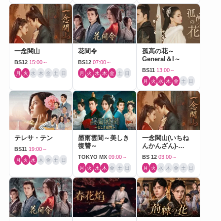
一念関山
花間令
孤高の花～
General＆I～
BS12
15:00～
BS12
07:00～
BS11
13:00～
月
火
水
木
金
土
日
月
火
水
木
金
土
日
月
火
水
木
金
土
日
テレサ・テン
墨雨雲間～美しき
一念関山(いちね
復讐～
んかんざん)-
BS11
19:00～
Journey to Love-
TOKYO MX
09:00～
BS 12
03:00～
月
火
水
木
金
土
日
月
火
水
木
金
土
日
月
火
水
木
金
土
日