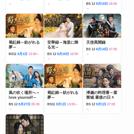
～
～
BS 12
8月10日
16:00
～
蜀紅錦～紡がれる
安寧録～海棠に降
天啓異聞録
夢～
る光～
BS 12
8月14日
07:00
BS11
9月1日
13:00～
BS 12
8月10日
16:00
～
～
風の吹く場所へ～
蜀紅錦～紡がれる
溥儀の料理番～紫
love yourself～
夢～
禁城 最後の日々
BS 12
8月27日
05:30
BS11
9月1日
13:00～
BS 12
9月1日
07:00
～
～