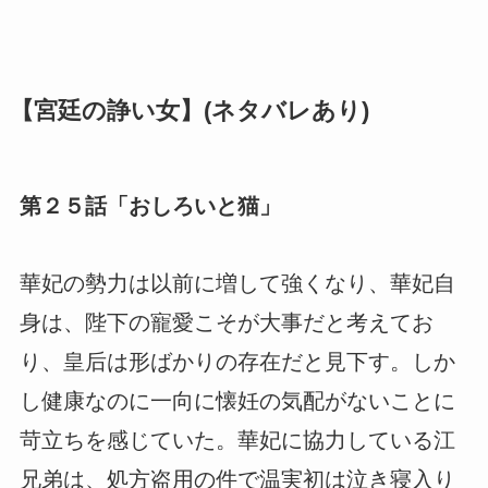
【宮廷の諍い女】(ネタバレあり)
第２５話「おしろいと猫」
華妃の勢力は以前に増して強くなり、華妃自
身は、陛下の寵愛こそが大事だと考えてお
り、皇后は形ばかりの存在だと見下す。しか
し健康なのに一向に懐妊の気配がないことに
苛立ちを感じていた。華妃に協力している江
兄弟は、処方盗用の件で温実初は泣き寝入り