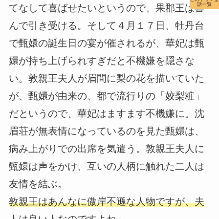
話一覧
てなして喜ばせたいというので、果郡王は喜
んで引き受ける。そして４月１７日、牡丹台
で甄嬛の誕生日の宴が催されるが、華妃は甄
嬛が持ち上げられすぎだと不機嫌を隠さな
い。敦親王夫人が眉間に梨の花を描いていた
が、甄嬛が由来の、都で流行りの「姣梨粧」
だというので、華妃はますます不機嫌に。沈
眉荘が無表情になっているのを見た甄嬛は、
病み上がりでの出席を気遣う。敦親王夫人に
甄嬛は声をかけ、互いの人柄に触れた二人は
友情を結ぶ。
敦親王はあんなに傲岸不遜な人物ですが、夫
人は良い人なのですよね～