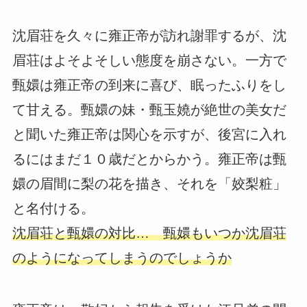
沈眉荘を久々に雍正帝が訪れ謝罪するが、沈
眉荘はよそよそしい態度を崩さない。一方で
甄嬛は雍正帝の到来に喜び、眠ったふりをし
て甘える。甄嬛の妹・甄玉嬈が絶世の美女だ
と聞いた雍正帝は関心を示すが、後宮に入れ
るにはまだ１０歳だとからかう。雍正帝は甄
嬛の眉間に梨の花を描き、それを「姣梨粧」
と名付ける。
沈眉荘と甄嬛の対比… 甄嬛もいつか沈眉荘
のようになってしまうのでしょうか