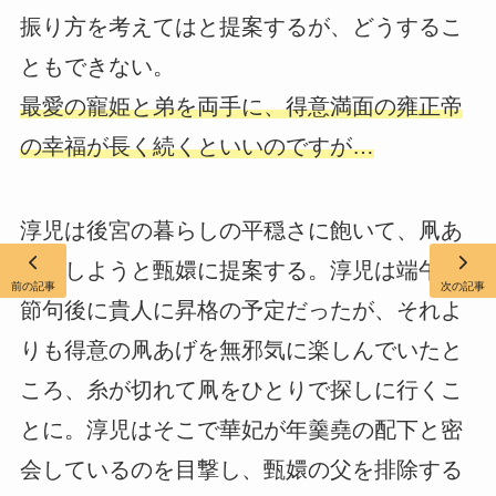
振り方を考えてはと提案するが、どうするこ
ともできない。
最愛の寵姫と弟を両手に、得意満面の雍正帝
の幸福が長く続くといいのですが…
淳児は後宮の暮らしの平穏さに飽いて、凧あ
げをしようと甄嬛に提案する。淳児は端午の
前の記事
次の記事
節句後に貴人に昇格の予定だったが、それよ
りも得意の凧あげを無邪気に楽しんでいたと
ころ、糸が切れて凧をひとりで探しに行くこ
とに。淳児はそこで華妃が年羹堯の配下と密
会しているのを目撃し、甄嬛の父を排除する