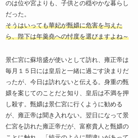
のは位や宮よりも、子供との穏やかな暮らし
だった。
そうはいっても華妃が甄嬛に危害を与えた
ら、陛下は年羹堯への忖度を選びますよね～
景仁宮に蘇培盛が使いとして訪れ、雍正帝は
毎月１５日には皇后と一緒に過ごす決まりだ
ったが、今日は訪れないと伝える。身重の甄
嬛を案じてのことだと知り、皇后は不満を押
し殺す。甄嬛は景仁宮に行くように勧める
が、雍正帝は聞き入れない。翌日になって景
仁宮を訪れた雍正帝だが、富察貴人と甄嬛の
ことに触れ、「純元のように間違いがあって