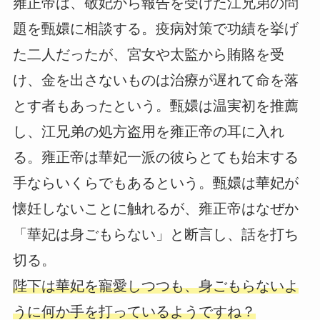
雍正帝は、敬妃から報告を受けた江兄弟の問
題を甄嬛に相談する。疫病対策で功績を挙げ
た二人だったが、宮女や太監から賄賂を受
け、金を出さないものは治療が遅れて命を落
とす者もあったという。甄嬛は温実初を推薦
し、江兄弟の処方盗用を雍正帝の耳に入れ
る。雍正帝は華妃一派の彼らとても始末する
手ならいくらでもあるという。甄嬛は華妃が
懐妊しないことに触れるが、雍正帝はなぜか
「華妃は身ごもらない」と断言し、話を打ち
切る。
陛下は華妃を寵愛しつつも、身ごもらないよ
うに何か手を打っているようですね？