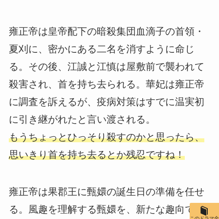
雍正帝は皇帝配下の暗殺集団血滴子の首領・
夏刈に、密かにある二名を消すように命じ
る。その後、江誠と江慎は屋敷前で襲われて
殺害され、首を持ち去られる。華妃は雍正帝
に調査を訴えるが、疫病対策はすでに温実初
に引き継がれたと言い渡される。
もうちょっとひっそり殺すのかと思ったら、
思いきり首を持ち去るとか残忍ですね！
雍正帝は果郡王に甄嬛の誕生日の準備を任せ
る。風趣を理解する甄嬛を、新たな趣向でも
このドラマ全