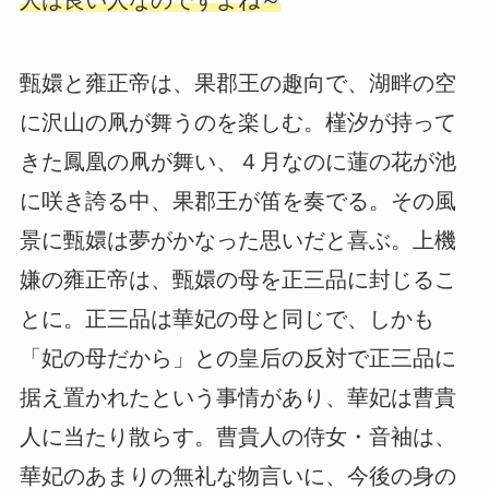
甄嬛と雍正帝は、果郡王の趣向で、湖畔の空
に沢山の凧が舞うのを楽しむ。槿汐が持って
きた鳳凰の凧が舞い、４月なのに蓮の花が池
に咲き誇る中、果郡王が笛を奏でる。その風
景に甄嬛は夢がかなった思いだと喜ぶ。上機
嫌の雍正帝は、甄嬛の母を正三品に封じるこ
とに。正三品は華妃の母と同じで、しかも
「妃の母だから」との皇后の反対で正三品に
据え置かれたという事情があり、華妃は曹貴
人に当たり散らす。曹貴人の侍女・音袖は、
華妃のあまりの無礼な物言いに、今後の身の