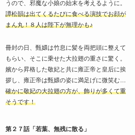
うので、邪魔な小娘の始末を考えるように。
譚松韻は出てくるたびに食べる演技でお顔が
まん丸！８人は陛下が無理かも♪
冊封の日、甄嬛は竹息に髪を両把頭に整えて
もらい、そこに乗せた大拉翅の重さに驚く。
嬪から昇格した敬妃と共に雍正帝と皇后に挨
拶し、雍正帝は甄嬛の姿に満足げに微笑む…
確かに敬妃の大拉翅の方が、飾りが多くて重
そうです！
第２７話「若葉、無残に散る」