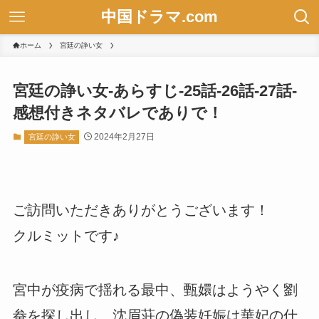
中国ドラマ.com
ホーム
宮廷の諍い女
宮廷の諍い女-あらすじ-25話-26話-27話-
感想付きネタバレでありで！
2024年2月27日
宮廷の諍い女
ご訪問いただきありがとうございます！
クルミットです♪
宮中が疫病で揺れる最中、甄嬛はようやく劉
畚を探し出し、沈眉荘の偽装妊娠は華妃の仕