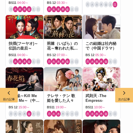
BS11
04:00～
BS 12
03:30～
月
火
水
木
金
土
日
月
火
水
木
金
土
日
月
火
水
木
金
土
日
扶揺(フーヤオ)～
荊棘（いばら）の
この結婚は社内秘
伝説の皇后～
花～奪われた私～
で（中国ドラマ）
（中国ドラマ）
BS11
04:00～
BS 12
07:00～
BS 12
05:30～
月
火
水
木
金
土
日
月
火
水
木
金
土
日
月
火
水
木
金
土
日
春花焔～Kill Me
テレサ・テン 歌
武則天 -The
前の記事
次の記事
Love Me～（中国
姫を愛した人々
Empress-
ドラマ）
BS 12
15:00～
BS11
19:00～
BS11
10:00～
月
火
水
木
金
土
日
月
火
水
木
金
土
日
月
火
水
木
金
土
日