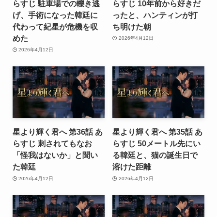
らすじ 駐車場での轢き逃
らすじ 10年前から好きだ
げ、手術になった韓廷に
ったと、ハンティンが打
代わって紀星が危機を収
ち明けた朝
めた
2026年4月12日
2026年4月12日
星より輝く君へ 第36話 あ
星より輝く君へ 第35話 あ
らすじ 刺されてもなお
らすじ 50メートル先にい
「怪我はないか」と聞い
る韓廷と、猫の誕生日で
た韓廷
溶けた距離
2026年4月12日
2026年4月12日