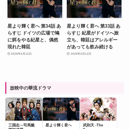
星より輝く君へ 第34話 あ
星より輝く君へ 第33話 あ
らすじ ドイツの広場で鳩
らすじ 紀星がドイツへ旅
に餌をやる紀星と、偶然
立ち、韓廷はアレルギー
現れた韓廷
があっても飲み続ける
2026年4月12日
2026年4月12日
放映中の華流ドラマ
三国志～司馬懿
星より輝く君へ
武則天 -The