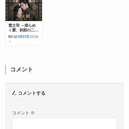
雲之羽 ～揺らめ
く愛、刹那の二人
～
BS 12
9月17日
03:30
～
コメント
コメントする
コメント
※