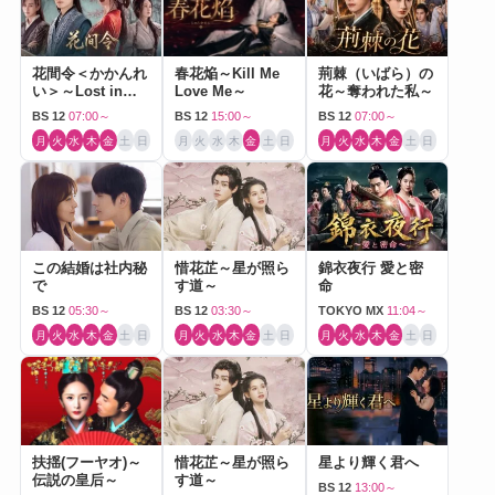
花間令＜かかんれ
春花焔～Kill Me
荊棘（いばら）の
い＞～Lost in
Love Me～
花～奪われた私～
Love～
BS 12
07:00～
BS 12
15:00～
BS 12
07:00～
月
火
水
木
金
土
日
月
火
水
木
金
土
日
月
火
水
木
金
土
日
この結婚は社内秘
惜花芷～星が照ら
錦衣夜行 愛と密
で
す道～
命
BS 12
05:30～
BS 12
03:30～
TOKYO MX
11:04～
月
火
水
木
金
土
日
月
火
水
木
金
土
日
月
火
水
木
金
土
日
扶揺(フーヤオ)～
惜花芷～星が照ら
星より輝く君へ
伝説の皇后～
す道～
BS 12
13:00～