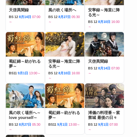
天啓異聞録
風の吹く場所へ
安寧録～海棠に降
る光～
BS 12
8月14日
07:00
BS 12
8月27日
05:30
～
～
BS 12
8月10日
16:00
～
蜀紅錦～紡がれる
安寧録～海棠に降
天啓異聞録
夢～
る光～
BS 12
8月14日
07:00
BS11
9月1日
13:00～
BS 12
8月10日
16:00
～
～
風の吹く場所へ～
蜀紅錦～紡がれる
溥儀の料理番～紫
love yourself～
夢～
禁城 最後の日々
BS 12
8月27日
05:30
BS11
9月1日
13:00～
BS 12
9月1日
07:00
～
～