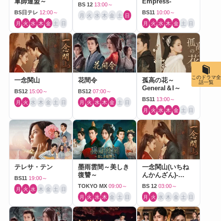
軍師連盟～
Empress-
BS 12
13:00～
BS日テレ
12:00～
BS11
10:00～
月
火
水
木
金
土
日
月
火
水
木
金
土
日
月
火
水
木
金
土
日
このドラマ全
一念関山
花間令
孤高の花～
話一覧
General＆I～
BS12
15:00～
BS12
07:00～
BS11
13:00～
月
火
水
木
金
土
日
月
火
水
木
金
土
日
月
火
水
木
金
土
日
テレサ・テン
墨雨雲間～美しき
一念関山(いちね
復讐～
んかんざん)-
BS11
19:00～
Journey to Love-
TOKYO MX
09:00～
BS 12
03:00～
月
火
水
木
金
土
日
月
火
水
木
金
土
日
月
火
水
木
金
土
日