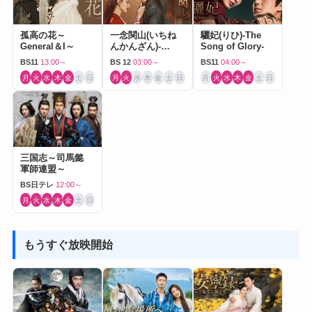
孤高の花～
一念関山(いちね
驪妃(りひ)-The
General＆I～
んかんざん)-
Song of Glory-
Journey to Love-
BS11
13:00～
BS 12
03:00～
BS11
04:00～
月
火
水
木
金
土
日
月
火
水
木
金
土
日
月
火
水
木
金
土
日
三国志～司馬懿
軍師連盟～
BS日テレ
12:00～
月
火
水
木
金
土
日
もうすぐ放映開始