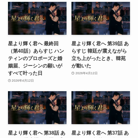
星より輝く君へ 最終回
星より輝く君へ 第39話 あ
（第40話）あらすじ ハン
らすじ 韓廷が震えながら
ティンのプロポーズと婚
立ち上がったとき、韓苑
姻届、ジーシンの願いが
が動いた
すべて叶った日
2026年4月12日
2026年4月12日
星より輝く君へ 第38話 あ
星より輝く君へ 第37話 あ