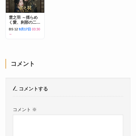
雲之羽 ～揺らめ
く愛、刹那の二人
～
BS 12
9月17日
03:30
～
コメント
コメントする
コメント
※