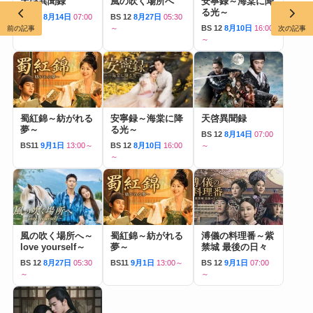
天啓異聞録
風の吹く場所へ
安寧録～海棠に降
る光～
BS 12
8月14日
07:00
BS 12
8月27日
05:30
～
～
BS 12
8月10日
16:00
前の記事
次の記事
～
蜀紅錦～紡がれる
安寧録～海棠に降
天啓異聞録
夢～
る光～
BS 12
8月14日
07:00
BS11
9月1日
13:00～
BS 12
8月10日
16:00
～
～
風の吹く場所へ～
蜀紅錦～紡がれる
溥儀の料理番～紫
love yourself～
夢～
禁城 最後の日々
BS 12
8月27日
05:30
BS11
9月1日
13:00～
BS 12
9月1日
07:00
～
～