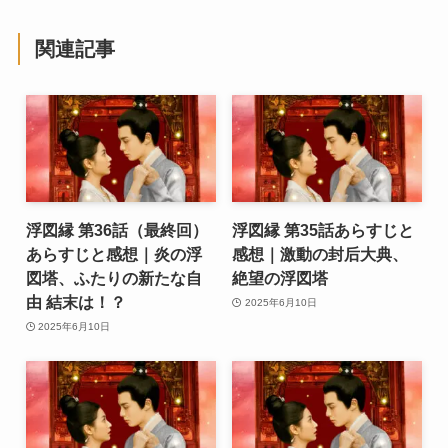
関連記事
浮図縁 第36話（最終回）
浮図縁 第35話あらすじと
あらすじと感想｜炎の浮
感想｜激動の封后大典、
図塔、ふたりの新たな自
絶望の浮図塔
由 結末は！？
2025年6月10日
2025年6月10日