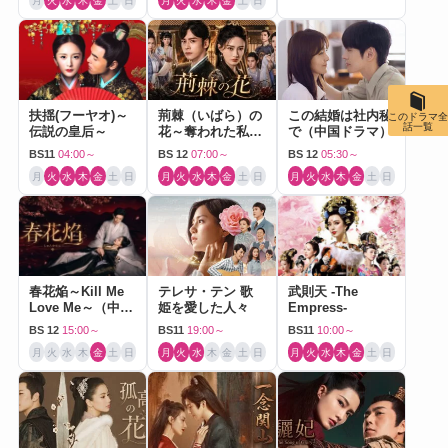
月
火
水
木
金
土
日
月
火
水
木
金
土
日
扶揺(フーヤオ)～
荊棘（いばら）の
この結婚は社内秘
このドラマ全
話一覧
伝説の皇后～
花～奪われた私～
で（中国ドラマ）
（中国ドラマ）
BS11
04:00～
BS 12
07:00～
BS 12
05:30～
月
火
水
木
金
土
日
月
火
水
木
金
土
日
月
火
水
木
金
土
日
春花焔～Kill Me
テレサ・テン 歌
武則天 -The
Love Me～（中国
姫を愛した人々
Empress-
ドラマ）
BS 12
15:00～
BS11
19:00～
BS11
10:00～
月
火
水
木
金
土
日
月
火
水
木
金
土
日
月
火
水
木
金
土
日