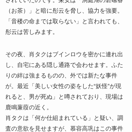
されていたのです。栄安は「洞庭湖の碧螺春
（お茶）」と暗に彤云を脅し、協力を強要。
「音楼の命までは取らない」と言われても、
彤云は苦しみます。
その夜、肖タクはブインロウを密かに連れ出
し、自宅にある隠し通路で会わせます。ふた
りの絆は強まるものの、外では新たな事件
が。最近「美しい女性の姿をした“妖怪”が現
れると、男が死ぬ」と噂されており、現場は
鹿鳴蒹葭の近く。
肖タクは「何か仕組まれている」と疑い、調
査の意欲を見せますが、慕容高巩はこの事件