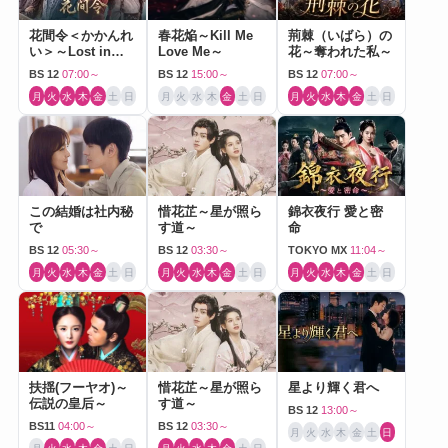
花間令＜かかんれ
春花焔～Kill Me
荊棘（いばら）の
い＞～Lost in
Love Me～
花～奪われた私～
Love～
BS 12
07:00～
BS 12
15:00～
BS 12
07:00～
月
火
水
木
金
土
日
月
火
水
木
金
土
日
月
火
水
木
金
土
日
この結婚は社内秘
惜花芷～星が照ら
錦衣夜行 愛と密
で
す道～
命
BS 12
05:30～
BS 12
03:30～
TOKYO MX
11:04～
月
火
水
木
金
土
日
月
火
水
木
金
土
日
月
火
水
木
金
土
日
扶揺(フーヤオ)～
惜花芷～星が照ら
星より輝く君へ
伝説の皇后～
す道～
BS 12
13:00～
BS11
04:00～
BS 12
03:30～
月
火
水
木
金
土
日