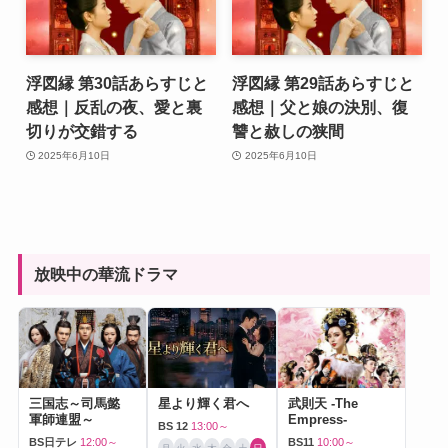
浮図縁 第30話あらすじと
浮図縁 第29話あらすじと
感想｜反乱の夜、愛と裏
感想｜父と娘の決別、復
切りが交錯する
讐と赦しの狭間
2025年6月10日
2025年6月10日
放映中の華流ドラマ
三国志～司馬懿
星より輝く君へ
武則天 -The
軍師連盟～
Empress-
BS 12
13:00～
BS日テレ
12:00～
BS11
10:00～