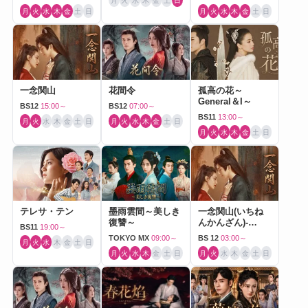
月
火
水
木
金
土
日
月
火
水
木
金
土
日
月
火
水
木
金
土
日
一念関山
花間令
孤高の花～
General＆I～
BS12
15:00～
BS12
07:00～
BS11
13:00～
月
火
水
木
金
土
日
月
火
水
木
金
土
日
月
火
水
木
金
土
日
テレサ・テン
墨雨雲間～美しき
一念関山(いちね
復讐～
んかんざん)-
BS11
19:00～
Journey to Love-
TOKYO MX
09:00～
BS 12
03:00～
月
火
水
木
金
土
日
月
火
水
木
金
土
日
月
火
水
木
金
土
日