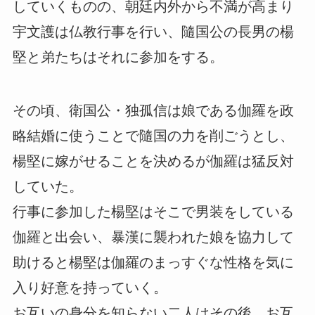
していくものの、朝廷内外から不満が高まり
宇文護は仏教行事を行い、隨国公の長男の楊
堅と弟たちはそれに参加をする。
その頃、衛国公・独孤信は娘である伽羅を政
略結婚に使うことで隨国の力を削ごうとし、
楊堅に嫁がせることを決めるが伽羅は猛反対
していた。
行事に参加した楊堅はそこで男装をしている
伽羅と出会い、暴漢に襲われた娘を協力して
助けると楊堅は伽羅のまっすぐな性格を気に
入り好意を持っていく。
お互いの身分を知らない二人はその後、お互