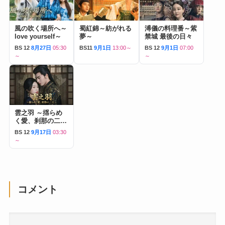
風の吹く場所へ～
蜀紅錦～紡がれる
溥儀の料理番～紫
love yourself～
夢～
禁城 最後の日々
BS 12
8月27日
05:30
BS11
9月1日
13:00～
BS 12
9月1日
07:00
～
～
雲之羽 ～揺らめ
く愛、刹那の二人
～
BS 12
9月17日
03:30
～
コメント