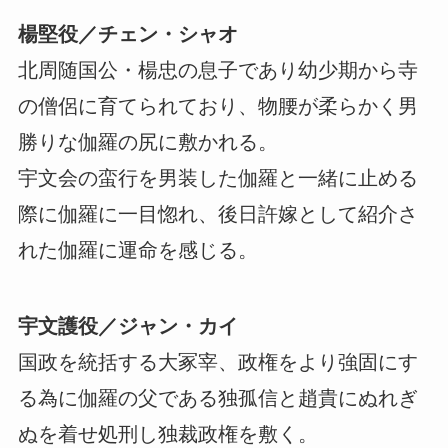
楊堅役／チェン・シャオ
北周随国公・楊忠の息子であり幼少期から寺
の僧侶に育てられており、物腰が柔らかく男
勝りな伽羅の尻に敷かれる。
宇文会の蛮行を男装した伽羅と一緒に止める
際に伽羅に一目惚れ、後日許嫁として紹介さ
れた伽羅に運命を感じる。
宇文護役／ジャン・カイ
国政を統括する大冢宰、政権をより強固にす
る為に伽羅の父である独孤信と趙貴にぬれぎ
ぬを着せ処刑し独裁政権を敷く。