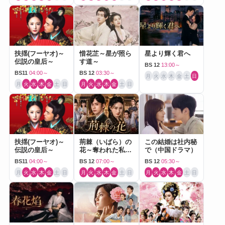
扶揺(フーヤオ)～
惜花芷～星が照ら
星より輝く君へ
伝説の皇后～
す道～
BS 12
13:00～
BS11
04:00～
BS 12
03:30～
月
火
水
木
金
土
日
月
火
水
木
金
土
日
月
火
水
木
金
土
日
扶揺(フーヤオ)～
荊棘（いばら）の
この結婚は社内秘
伝説の皇后～
花～奪われた私～
で（中国ドラマ）
（中国ドラマ）
BS11
04:00～
BS 12
07:00～
BS 12
05:30～
月
火
水
木
金
土
日
月
火
水
木
金
土
日
月
火
水
木
金
土
日