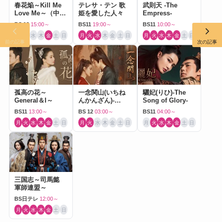
春花焔～Kill Me
テレサ・テン 歌
武則天 -The
Love Me～（中国
姫を愛した人々
Empress-
ドラマ）
BS 12
15:00～
BS11
19:00～
BS11
10:00～
月
火
水
木
金
土
日
月
火
水
木
金
土
日
月
火
水
木
金
土
日
前の記事
次の記事
孤高の花～
一念関山(いちね
驪妃(りひ)-The
General＆I～
んかんざん)-
Song of Glory-
Journey to Love-
BS11
13:00～
BS 12
03:00～
BS11
04:00～
月
火
水
木
金
土
日
月
火
水
木
金
土
日
月
火
水
木
金
土
日
三国志～司馬懿
軍師連盟～
BS日テレ
12:00～
月
火
水
木
金
土
日