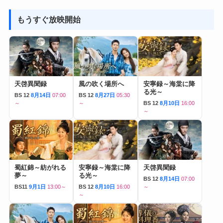
もうすぐ放映開始
天啓異聞録
風の吹く場所へ
安寧録～海棠に降
る光～
BS 12
8月14日
07:00
BS 12
8月27日
05:30
～
～
BS 12
8月10日
16:00
～
蜀紅錦～紡がれる
安寧録～海棠に降
天啓異聞録
夢～
る光～
BS 12
8月14日
07:00
BS11
9月1日
13:00～
BS 12
8月10日
16:00
～
～