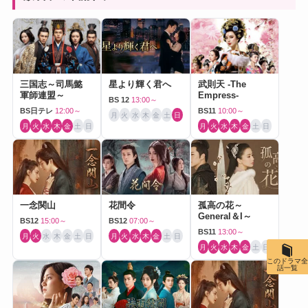
三国志～司馬懿
星より輝く君へ
武則天 -The
軍師連盟～
Empress-
BS 12
13:00～
BS日テレ
12:00～
BS11
10:00～
月
火
水
木
金
土
日
月
火
水
木
金
土
日
月
火
水
木
金
土
日
一念関山
花間令
孤高の花～
General＆I～
BS12
15:00～
BS12
07:00～
BS11
13:00～
月
火
水
木
金
土
日
月
火
水
木
金
土
日
月
火
水
木
金
土
日
このドラマ全
話一覧