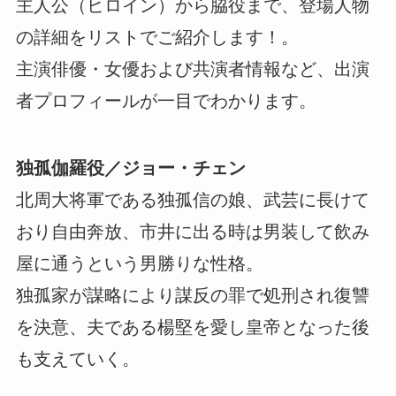
主人公（ヒロイン）から脇役まで、登場人物
の詳細をリストでご紹介します！。
主演俳優・女優および共演者情報など、出演
者プロフィールが一目でわかります。
独孤伽羅役／ジョー・チェン
北周大将軍である独孤信の娘、武芸に長けて
おり自由奔放、市井に出る時は男装して飲み
屋に通うという男勝りな性格。
独孤家が謀略により謀反の罪で処刑され復讐
を決意、夫である楊堅を愛し皇帝となった後
も支えていく。