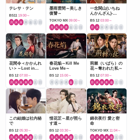
テレサ・テン
墨雨雲間～美しき
一念関山(いちね
復讐～
んかんざん)-
BS11
19:00～
Journey to Love-
TOKYO MX
09:00～
BS 12
03:00～
月
火
水
木
金
土
日
月
火
水
木
金
土
日
月
火
水
木
金
土
日
花間令＜かかんれ
春花焔～Kill Me
荊棘（いばら）の
い＞～Lost in
Love Me～
花～奪われた私～
Love～
BS 12
07:00～
BS 12
15:00～
BS 12
07:00～
月
火
水
木
金
土
日
月
火
水
木
金
土
日
月
火
水
木
金
土
日
この結婚は社内秘
惜花芷～星が照ら
錦衣夜行 愛と密
で
す道～
命
BS 12
05:30～
BS 12
03:30～
TOKYO MX
11:04～
月
火
水
木
金
土
日
月
火
水
木
金
土
日
月
火
水
木
金
土
日