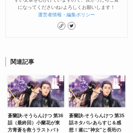
になってくださいね♪よろしくお願いします！
運営者情報・編集ポリシー
関連記事
蒼蘭訣-そうらんけつ 第36
蒼蘭訣-そうらんけつ 第35
話（最終回）小蘭花が東
話ネタバレあらすじ＆感
方青蒼を救うラストバト
想！遂に“神女”と長珩の