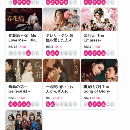
月
火
水
木
金
土
日
月
火
水
木
金
土
日
月
火
水
木
金
土
日
春花焔～Kill Me
テレサ・テン 歌
武則天 -The
Love Me～（中国
姫を愛した人々
Empress-
ドラマ）
BS 12
15:00～
BS11
19:00～
BS11
10:00～
月
火
水
木
金
土
日
月
火
水
木
金
土
日
月
火
水
木
金
土
日
孤高の花～
一念関山(いちね
驪妃(りひ)-The
General＆I～
んかんざん)-
Song of Glory-
Journey to Love-
BS11
13:00～
BS 12
03:00～
BS11
04:00～
月
火
水
木
金
土
日
月
火
水
木
金
土
日
月
火
水
木
金
土
日