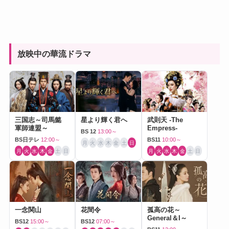
放映中の華流ドラマ
三国志～司馬懿
星より輝く君へ
武則天 -The
軍師連盟～
Empress-
BS 12
13:00～
BS日テレ
12:00～
BS11
10:00～
月
火
水
木
金
土
日
月
火
水
木
金
土
日
月
火
水
木
金
土
日
一念関山
花間令
孤高の花～
General＆I～
BS12
15:00～
BS12
07:00～