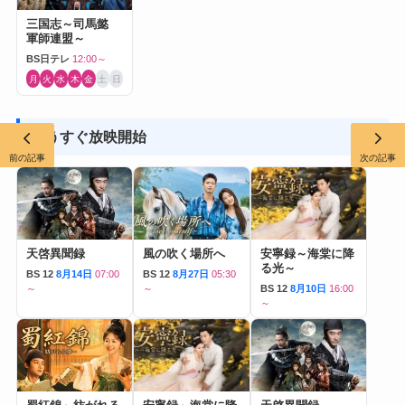
三国志～司馬懿
軍師連盟～
BS日テレ
12:00～
月
火
水
木
金
土
日
もうすぐ放映開始
前の記事
次の記事
天啓異聞録
風の吹く場所へ
安寧録～海棠に降
る光～
BS 12
8月14日
07:00
BS 12
8月27日
05:30
～
～
BS 12
8月10日
16:00
～