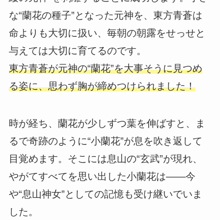
な“蘭花の種子”となった元神を、東方青蒼は
命よりも大切に扱い、毎朝の朝露をせっせと
与えては大切に育てるのです。
東方青蒼が元神の“蘭花”を大事そうに見つめ
る姿に、思わず胸が締めつけられました！
時が経ち、蘭花が少しずつ葉を伸ばすと、ま
るで奇跡のように“小蘭花”が息を吹き返して
目覚めます。そこには息山の“玄武”が現れ、
やがてすべてを思い出した小蘭花は――今
や“息山神女”としての記憶も受け継いでいま
した。