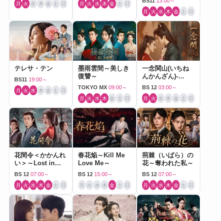
BS11
13:00～
月
火
水
木
金
土
日
月
火
水
木
金
土
日
月
火
水
木
金
土
日
テレサ・テン
墨雨雲間～美しき
一念関山(いちね
復讐～
んかんざん)-
BS11
19:00～
Journey to Love-
TOKYO MX
09:00～
BS 12
03:00～
月
火
水
木
金
土
日
月
火
水
木
金
土
日
月
火
水
木
金
土
日
花間令＜かかんれ
春花焔～Kill Me
荊棘（いばら）の
い＞～Lost in
Love Me～
花～奪われた私～
Love～
BS 12
07:00～
BS 12
15:00～
BS 12
07:00～
月
火
水
木
金
土
日
月
火
水
木
金
土
日
月
火
水
木
金
土
日