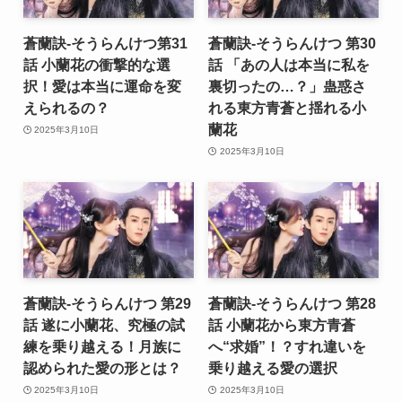
蒼蘭訣-そうらんけつ第31
蒼蘭訣-そうらんけつ 第30
話 小蘭花の衝撃的な選
話 「あの人は本当に私を
択！愛は本当に運命を変
裏切ったの…？」蛊惑さ
えられるの？
れる東方青蒼と揺れる小
蘭花
2025年3月10日
2025年3月10日
蒼蘭訣-そうらんけつ 第29
蒼蘭訣-そうらんけつ 第28
話 遂に小蘭花、究極の試
話 小蘭花から東方青蒼
練を乗り越える！月族に
へ“求婚”！？すれ違いを
認められた愛の形とは？
乗り越える愛の選択
2025年3月10日
2025年3月10日