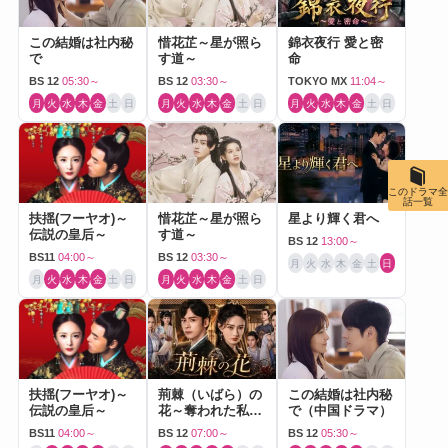
この結婚は社内秘
惜花芷～星が照ら
錦衣夜行 愛と密
で
す道～
命
BS 12
05:30～
BS 12
03:30～
TOKYO MX
11:04～
月
火
水
木
金
土
日
月
火
水
木
金
土
日
月
火
水
木
金
土
日
このドラマ全
話一覧
扶揺(フーヤオ)～
惜花芷～星が照ら
星より輝く君へ
伝説の皇后～
す道～
BS 12
13:00～
BS11
04:00～
BS 12
03:30～
月
火
水
木
金
土
日
月
火
水
木
金
土
日
月
火
水
木
金
土
日
扶揺(フーヤオ)～
荊棘（いばら）の
この結婚は社内秘
伝説の皇后～
花～奪われた私～
で（中国ドラマ）
（中国ドラマ）
BS11
04:00～
BS 12
07:00～
BS 12
05:30～