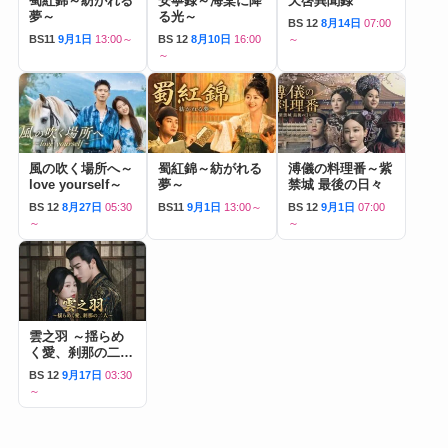
蜀紅錦～紡がれる
安寧録～海棠に降
天啓異聞録
夢～
る光～
BS 12
8月14日
07:00
BS11
9月1日
13:00～
BS 12
8月10日
16:00
～
～
風の吹く場所へ～
蜀紅錦～紡がれる
溥儀の料理番～紫
love yourself～
夢～
禁城 最後の日々
BS 12
8月27日
05:30
BS11
9月1日
13:00～
BS 12
9月1日
07:00
～
～
雲之羽 ～揺らめ
く愛、刹那の二人
～
BS 12
9月17日
03:30
～