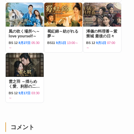
風の吹く場所へ～
蜀紅錦～紡がれる
溥儀の料理番～紫
love yourself～
夢～
禁城 最後の日々
BS 12
8月27日
05:30
BS11
9月1日
13:00～
BS 12
9月1日
07:00
～
～
雲之羽 ～揺らめ
く愛、刹那の二人
～
BS 12
9月17日
03:30
～
コメント