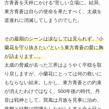
方青蒼を天秤にかける”苦しい立場に。結局、
東方青蒼は自らの使命を果たすべく、太歳を
道連れに消滅してしまうのでした。
その最期のシーンは涙なしでは見られず、“小
蘭花を守り抜きたい”という東方青蒼の愛に胸
が詰まります…。
太歳の脅威が去った三界はようやく平穏を取
り戻しますが、小蘭花にとっては何の救いに
もならない結末。しかし、東方青蒼との約束
が消えたわけではなく、500年後の時代、丹
音は戦神として、巽風は月族を見事に治め、
殇阙と結黎は喧嘩をしながらも支え合う日々