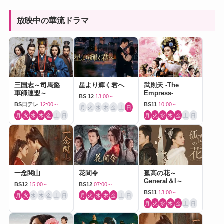
放映中の華流ドラマ
三国志～司馬懿
星より輝く君へ
武則天 -The
軍師連盟～
Empress-
BS 12
13:00～
BS日テレ
12:00～
BS11
10:00～
月
火
水
木
金
土
日
月
火
水
木
金
土
日
月
火
水
木
金
土
日
一念関山
花間令
孤高の花～
General＆I～
BS12
15:00～
BS12
07:00～
BS11
13:00～
月
火
水
木
金
土
日
月
火
水
木
金
土
日
月
火
水
木
金
土
日