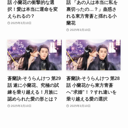
話 小蘭花の衝撃的な選
話 「あの人は本当に私を
択！愛は本当に運命を変
裏切ったの…？」蛊惑さ
えられるの？
れる東方青蒼と揺れる小
蘭花
2025年3月10日
2025年3月10日
蒼蘭訣-そうらんけつ 第29
蒼蘭訣-そうらんけつ 第28
話 遂に小蘭花、究極の試
話 小蘭花から東方青蒼
練を乗り越える！月族に
へ“求婚”！？すれ違いを
認められた愛の形とは？
乗り越える愛の選択
2025年3月10日
2025年3月10日