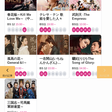
春花焔～Kill Me
テレサ・テン 歌
武則天 -The
Love Me～（中国
姫を愛した人々
Empress-
ドラマ）
BS 12
15:00～
BS11
19:00～
BS11
10:00～
月
火
水
木
金
土
日
月
火
水
木
金
土
日
月
火
水
木
金
土
日
孤高の花～
一念関山(いちね
驪妃(りひ)-The
General＆I～
んかんざん)-
Song of Glory-
Journey to Love-
BS11
13:00～
BS 12
03:00～
BS11
04:00～
月
火
水
木
金
土
日
月
火
水
木
金
土
日
月
火
水
木
金
土
日
前の記事
次の記事
三国志～司馬懿
軍師連盟～