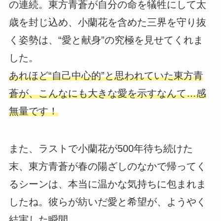
の連続。東方青蒼が自分の命を犠牲にして太
歳を封じ込め、小蘭花を含めた三界を守り抜
く姿勢は、“愛と献身”の究極を見せてくれま
した。
あれほど“自己中心的”と思われていた東方青
蒼が、こんなにも大きな愛を示すなんて…感
無量です！
また、ラストで小蘭花が500年待ち続けた
末、東方青蒼が春の陽ざしのなかで帰ってく
るシーンは、本当に温かな気持ちに包まれま
したね。彼らが紡いだ愛と希望が、ようやく
結実した瞬間。