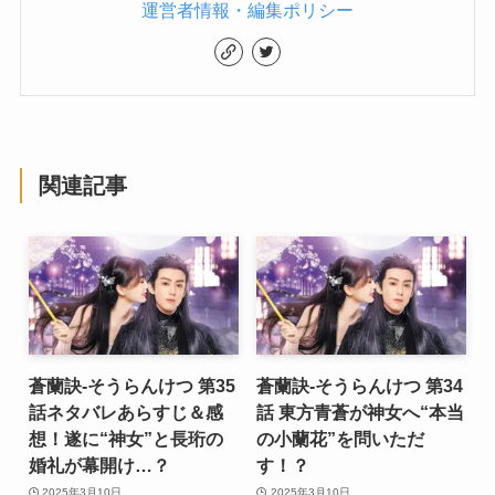
運営者情報・編集ポリシー
関連記事
蒼蘭訣-そうらんけつ 第35
蒼蘭訣-そうらんけつ 第34
話ネタバレあらすじ＆感
話 東方青蒼が神女へ“本当
想！遂に“神女”と長珩の
の小蘭花”を問いただ
婚礼が幕開け…？
す！？
2025年3月10日
2025年3月10日