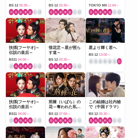
BS 12
05:30～
BS 12
03:30～
TOKYO MX
11:04～
月
火
水
木
金
土
日
月
火
水
木
金
土
日
月
火
水
木
金
土
日
扶揺(フーヤオ)～
惜花芷～星が照ら
星より輝く君へ
伝説の皇后～
す道～
BS 12
13:00～
BS11
04:00～
BS 12
03:30～
月
火
水
木
金
土
日
月
火
水
木
金
土
日
月
火
水
木
金
土
日
扶揺(フーヤオ)～
荊棘（いばら）の
この結婚は社内秘
伝説の皇后～
花～奪われた私～
で（中国ドラマ）
（中国ドラマ）
BS11
04:00～
BS 12
07:00～
BS 12
05:30～
月
火
水
木
金
土
日
月
火
水
木
金
土
日
月
火
水
木
金
土
日