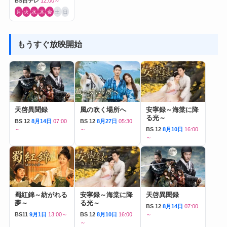
BS日テレ
12:00～
月
火
水
木
金
土
日
もうすぐ放映開始
天啓異聞録
風の吹く場所へ
安寧録～海棠に降
る光～
BS 12
8月14日
07:00
BS 12
8月27日
05:30
～
～
BS 12
8月10日
16:00
～
蜀紅錦～紡がれる
安寧録～海棠に降
天啓異聞録
夢～
る光～
BS 12
8月14日
07:00
BS11
9月1日
13:00～
BS 12
8月10日
16:00
～
～