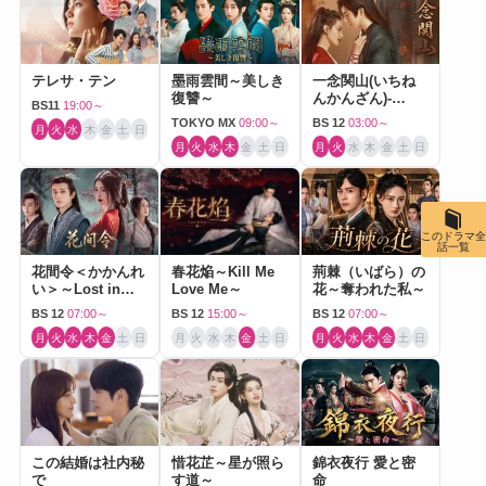
テレサ・テン
墨雨雲間～美しき
一念関山(いちね
復讐～
んかんざん)-
BS11
19:00～
Journey to Love-
TOKYO MX
09:00～
BS 12
03:00～
月
火
水
木
金
土
日
月
火
水
木
金
土
日
月
火
水
木
金
土
日
このドラマ全
話一覧
花間令＜かかんれ
春花焔～Kill Me
荊棘（いばら）の
い＞～Lost in
Love Me～
花～奪われた私～
Love～
BS 12
07:00～
BS 12
15:00～
BS 12
07:00～
月
火
水
木
金
土
日
月
火
水
木
金
土
日
月
火
水
木
金
土
日
この結婚は社内秘
惜花芷～星が照ら
錦衣夜行 愛と密
で
す道～
命