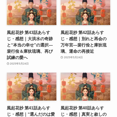
風起花抄 第43話あらす
風起花抄 第42話あらす
じ・感想｜大洪水の奇跡
じ・感想｜別れと再会の
と“本当の幸せ”の選択―
万年宮―裴行俭と庫狄琉
裴行俭＆庫狄琉璃、再び
璃、運命の再接近
試練の愛へ
2025年5月24日
2025年5月24日
風起花抄 第41話あらす
風起花抄 第40話あらす
じ・感想｜“選んだのは愛
じ・感想｜真実と赦しの