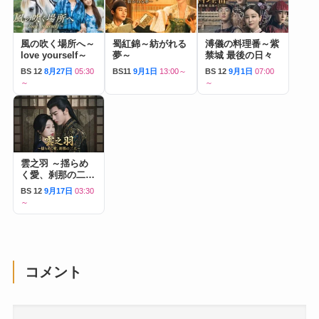
風の吹く場所へ～
蜀紅錦～紡がれる
溥儀の料理番～紫
love yourself～
夢～
禁城 最後の日々
BS 12
8月27日
05:30
BS11
9月1日
13:00～
BS 12
9月1日
07:00
～
～
雲之羽 ～揺らめ
く愛、刹那の二人
～
BS 12
9月17日
03:30
～
コメント