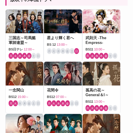
三国志～司馬懿
星より輝く君へ
武則天 -The
軍師連盟～
Empress-
BS 12
13:00～
BS日テレ
12:00～
BS11
10:00～
月
火
水
木
金
土
日
月
火
水
木
金
土
日
月
火
水
木
金
土
日
一念関山
花間令
孤高の花～
General＆I～
BS12
15:00～
BS12
07:00～
BS11
13:00～
月
火
水
木
金
土
日
月
火
水
木
金
土
日
月
火
水
木
金
土
日