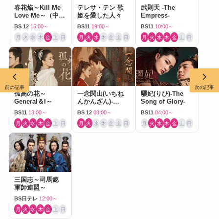
春花焔～Kill Me
テレサ・テン 歌
武則天 -The
Love Me～（中国
姫を愛した人々
Empress-
ドラマ）
BS 12
15:00～
BS11
19:00～
BS11
10:00～
月
火
水
木
金
土
日
月
火
水
木
金
土
日
月
火
水
木
金
土
日
前の記事
次の記事
孤高の花～
一念関山(いちね
驪妃(りひ)-The
General＆I～
んかんざん)-
Song of Glory-
Journey to Love-
BS11
13:00～
BS 12
03:00～
BS11
04:00～
月
火
水
木
金
土
日
月
火
水
木
金
土
日
月
火
水
木
金
土
日
三国志～司馬懿
軍師連盟～
BS日テレ
12:00～
月
火
水
木
金
土
日