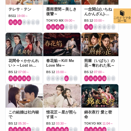
テレサ・テン
墨雨雲間～美しき
一念関山(いちね
復讐～
んかんざん)-
BS11
19:00～
このドラマ全
Journey to Love-
TOKYO MX
09:00～
BS 12
03:00～
話一覧
月
火
水
木
金
土
日
月
火
水
木
金
土
日
月
火
水
木
金
土
日
花間令＜かかんれ
春花焔～Kill Me
荊棘（いばら）の
い＞～Lost in
Love Me～
花～奪われた私～
Love～
BS 12
07:00～
BS 12
15:00～
BS 12
07:00～
月
火
水
木
金
土
日
月
火
水
木
金
土
日
月
火
水
木
金
土
日
この結婚は社内秘
惜花芷～星が照ら
錦衣夜行 愛と密
で
す道～
命
BS 12
05:30～
BS 12
03:30～
TOKYO MX
11:04～
月
火
水
木
金
土
日
月
火
水
木
金
土
日
月
火
水
木
金
土
日