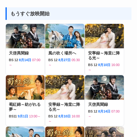
もうすぐ放映開始
天啓異聞録
風の吹く場所へ
安寧録～海棠に降
る光～
BS 12
8月14日
07:00
BS 12
8月27日
05:30
～
～
BS 12
8月10日
16:00
～
蜀紅錦～紡がれる
安寧録～海棠に降
天啓異聞録
夢～
る光～
BS 12
8月14日
07:00
BS11
9月1日
13:00～
BS 12
8月10日
16:00
～
～