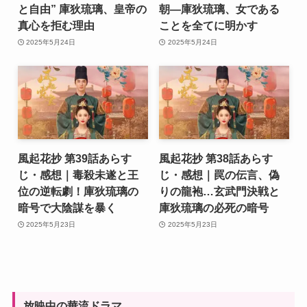
と自由” 庫狄琉璃、皇帝の
朝―庫狄琉璃、女である
真心を拒む理由
ことを全てに明かす
2025年5月24日
2025年5月24日
風起花抄 第39話あらす
風起花抄 第38話あらす
じ・感想｜毒殺未遂と王
じ・感想｜罠の伝言、偽
位の逆転劇！庫狄琉璃の
りの龍袍…玄武門決戦と
暗号で大陰謀を暴く
庫狄琉璃の必死の暗号
2025年5月23日
2025年5月23日
放映中の華流ドラマ