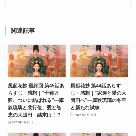
関連記事
風起花抄 最終回 第45話あ
風起花抄 第44話あらす
らすじ・感想｜“千難万
じ・感想｜“家族と愛の大
難、ついに結ばれる”―庫
団円へ”―庫狄琉璃の冬至
狄琉璃と裴行俭、愛と智
と新たな試練
恵の大団円 結末は！？
2025年5月28日
2025年5月28日