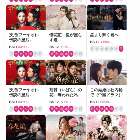
扶揺(フーヤオ)～
惜花芷～星が照ら
星より輝く君へ
伝説の皇后～
す道～
BS 12
13:00～
BS11
04:00～
BS 12
03:30～
月
火
水
木
金
土
日
月
火
水
木
金
土
日
月
火
水
木
金
土
日
扶揺(フーヤオ)～
荊棘（いばら）の
この結婚は社内秘
伝説の皇后～
花～奪われた私～
で（中国ドラマ）
（中国ドラマ）
BS11
04:00～
BS 12
07:00～
BS 12
05:30～
月
火
水
木
金
土
日
月
火
水
木
金
土
日
月
火
水
木
金
土
日