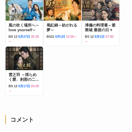
風の吹く場所へ～
蜀紅錦～紡がれる
溥儀の料理番～紫
love yourself～
夢～
禁城 最後の日々
BS 12
8月27日
05:30
BS11
9月1日
13:00～
BS 12
9月1日
07:00
～
～
雲之羽 ～揺らめ
く愛、刹那の二人
～
BS 12
9月17日
03:30
～
コメント