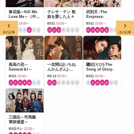
春花焔～Kill Me
テレサ・テン 歌
武則天 -The
Love Me～（中国
姫を愛した人々
Empress-
ドラマ）
BS 12
15:00～
BS11
19:00～
BS11
10:00～
月
火
水
木
金
土
日
月
火
水
木
金
土
日
月
火
水
木
金
土
日
前の記事
次の記事
孤高の花～
一念関山(いちね
驪妃(りひ)-The
General＆I～
んかんざん)-
Song of Glory-
Journey to Love-
BS11
13:00～
BS 12
03:00～
BS11
04:00～
月
火
水
木
金
土
日
月
火
水
木
金
土
日
月
火
水
木
金
土
日
三国志～司馬懿
軍師連盟～
BS日テレ
12:00～