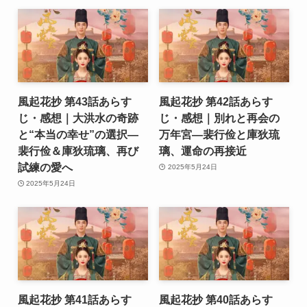
風起花抄 第43話あらす
風起花抄 第42話あらす
じ・感想｜大洪水の奇跡
じ・感想｜別れと再会の
と“本当の幸せ”の選択―
万年宮―裴行俭と庫狄琉
裴行俭＆庫狄琉璃、再び
璃、運命の再接近
試練の愛へ
2025年5月24日
2025年5月24日
風起花抄 第41話あらす
風起花抄 第40話あらす