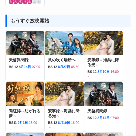
月
火
水
木
金
土
日
もうすぐ放映開始
天啓異聞録
風の吹く場所へ
安寧録～海棠に降
る光～
BS 12
8月14日
07:00
BS 12
8月27日
05:30
～
～
BS 12
8月10日
16:00
～
蜀紅錦～紡がれる
安寧録～海棠に降
天啓異聞録
夢～
る光～
BS 12
8月14日
07:00
BS11
9月1日
13:00～
BS 12
8月10日
16:00
～
～