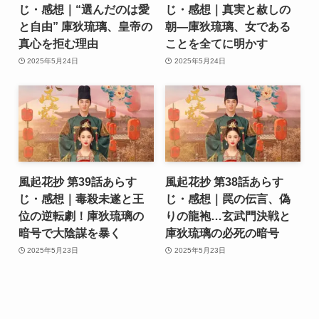
じ・感想｜“選んだのは愛
じ・感想｜真実と赦しの
と自由” 庫狄琉璃、皇帝の
朝―庫狄琉璃、女である
真心を拒む理由
ことを全てに明かす
2025年5月24日
2025年5月24日
風起花抄 第39話あらす
風起花抄 第38話あらす
じ・感想｜毒殺未遂と王
じ・感想｜罠の伝言、偽
位の逆転劇！庫狄琉璃の
りの龍袍…玄武門決戦と
暗号で大陰謀を暴く
庫狄琉璃の必死の暗号
2025年5月23日
2025年5月23日