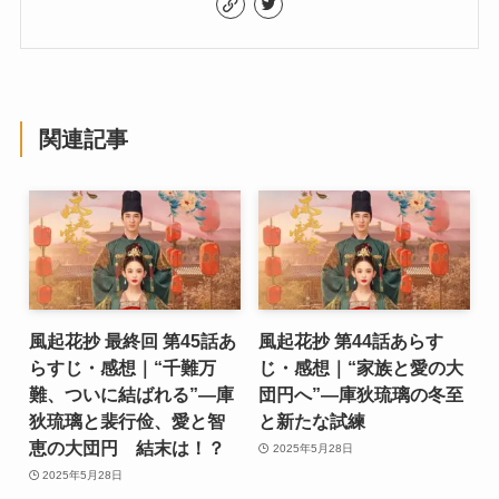
関連記事
風起花抄 最終回 第45話あ
風起花抄 第44話あらす
らすじ・感想｜“千難万
じ・感想｜“家族と愛の大
難、ついに結ばれる”―庫
団円へ”―庫狄琉璃の冬至
狄琉璃と裴行俭、愛と智
と新たな試練
恵の大団円 結末は！？
2025年5月28日
2025年5月28日