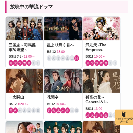
放映中の華流ドラマ
三国志～司馬懿
星より輝く君へ
武則天 -The
軍師連盟～
Empress-
BS 12
13:00～
BS日テレ
12:00～
BS11
10:00～
月
火
水
木
金
土
日
月
火
水
木
金
土
日
月
火
水
木
金
土
日
一念関山
花間令
孤高の花～
General＆I～
BS12
15:00～
BS12
07:00～
BS11
13:00～
月
火
水
木
金
土
日
月
火
水
木
金
土
日
月
火
水
木
金
土
日
このドラマ全
話一覧