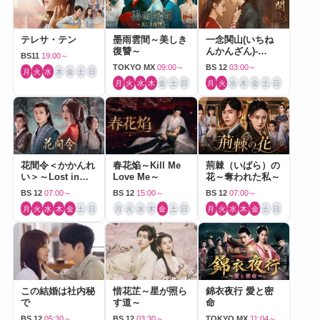
テレサ・テン
墨雨雲間～美しき
一念関山(いちね
復讐～
んかんざん)-
BS11
19:00～
Journey to Love-
TOKYO MX
09:00～
BS 12
03:00～
月
火
水
木
金
土
日
月
火
水
木
金
土
日
月
火
水
木
金
土
日
花間令＜かかんれ
春花焔～Kill Me
荊棘（いばら）の
い＞～Lost in
Love Me～
花～奪われた私～
Love～
BS 12
07:00～
BS 12
15:00～
BS 12
07:00～
月
火
水
木
金
土
日
月
火
水
木
金
土
日
月
火
水
木
金
土
日
この結婚は社内秘
惜花芷～星が照ら
錦衣夜行 愛と密
で
す道～
命
BS 12
05:30～
BS 12
03:30～
TOKYO MX
11:04～