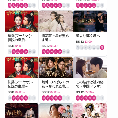
月
火
水
木
金
土
日
月
火
水
木
金
土
日
月
火
水
木
金
土
日
扶揺(フーヤオ)～
惜花芷～星が照ら
星より輝く君へ
伝説の皇后～
す道～
BS 12
13:00～
BS11
04:00～
BS 12
03:30～
月
火
水
木
金
土
日
月
火
水
木
金
土
日
月
火
水
木
金
土
日
扶揺(フーヤオ)～
荊棘（いばら）の
この結婚は社内秘
伝説の皇后～
花～奪われた私～
で（中国ドラマ）
（中国ドラマ）
BS11
04:00～
BS 12
07:00～
BS 12
05:30～
月
火
水
木
金
土
日
月
火
水
木
金
土
日
月
火
水
木
金
土
日