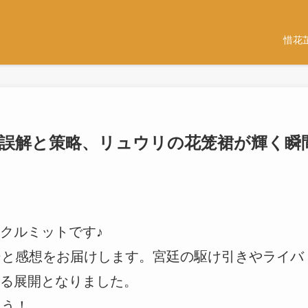
惜花
｜誤解と策略、リュウリの花笼裙が輝く瞬
クルミットです♪
ーと感想をお届けします。宮廷の駆け引きやライバ
る展開となりました。
ょう！