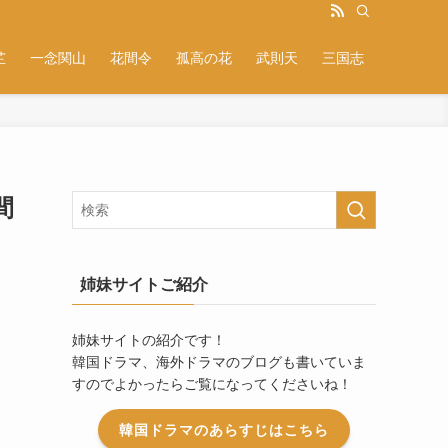
芷
一念関山
花間令
孤高の花
武則天
三国志
間
姉妹サイトご紹介
姉妹サイトの紹介です！
韓国ドラマ、海外ドラマのブログも書いていま
すのでよかったらご覧になってくださいね！
韓国ドラマのあらすじはこちら