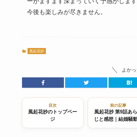
ーがますます深まっていく予感がします
今後も楽しみが尽きません。
風起花抄
よかっ
目次
前の記事
風起花抄のトップペー
風起花抄 第9話あ
ジ
じと感想｜結婚騒
決着と、迫る新た
謀