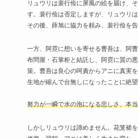
リュウリは裴行俭に屏風の絵を届け、そ
す。裴行俭は否定しますが、リュウリは
その後、薛旭に協力を頼み、裴行俭を告
一方、阿霓に想いを寄せる曹吾は、阿曹
布問屋・石掌柜と結託し、阿霓に質の悪
策。曹吾は良心の呵責からアニに真実を
生地が縮んで台無しになったことに絶望
努力が一瞬で水の泡になる悲しさ、本当
しかしリュウリは諦めません。花笼裙を