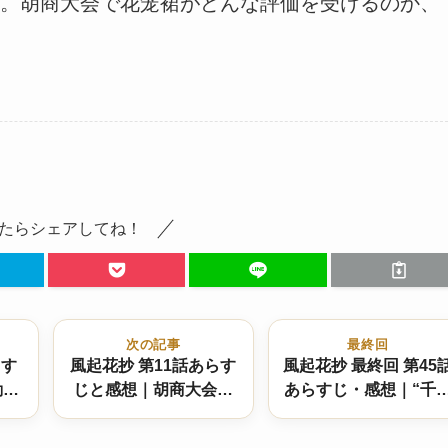
。胡商大会で花笼裙がどんな評価を受けるのか、
たらシェアしてね！
次の記事
最終回
らす
風起花抄 第11話あらす
風起花抄 最終回 第45
動の
じと感想｜胡商大会の
あらすじ・感想｜“千
な陰
大逆転と新たな疑惑
万難、ついに結ばれ
る”―庫狄琉璃と裴行