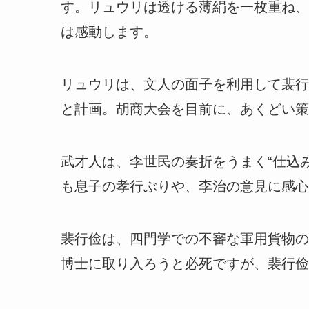
す。リュウリは透ける薄絹を一枚重ね、
は感動します。
リュウリは、文人の面子を利用して裴行
と計画。胡商大会を目前に、あくどい策
武才人は、李世民の奏折をうまく“仕込
も息子の孝行ぶりや、李治の意見に感心
裴行俭は、四門学での不審な軍用貨物の
博士に取り入ろうと必死ですが、裴行俭