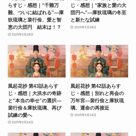
らすじ・感想｜“千難万
じ・感想｜“家族と愛の大
難、ついに結ばれる”―庫
団円へ”―庫狄琉璃の冬至
狄琉璃と裴行俭、愛と智
と新たな試練
恵の大団円 結末は！？
2025年5月28日
2025年5月28日
風起花抄 第43話あらす
風起花抄 第42話あらす
じ・感想｜大洪水の奇跡
じ・感想｜別れと再会の
と“本当の幸せ”の選択―
万年宮―裴行俭と庫狄琉
裴行俭＆庫狄琉璃、再び
璃、運命の再接近
試練の愛へ
2025年5月24日
2025年5月24日