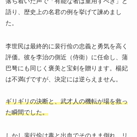
落ち着いた声で「有能な者は重用すべき」と
語り、歴史上の名君の例を挙げて諫めまし
た。
李世民は最終的に裴行俭の忠義と勇気を高く
評価。彼を李治の側近（侍衛）に任命し、蒲
巴弩にも同じく褒美と宝剣を贈ります。楊妃
は不満げですが、決定には逆らえません。
ギリギリの決断と、武才人の機転が場を救っ
た瞬間でした。
しかし裴行俭は毒と出血でそのまま倒れ、リ