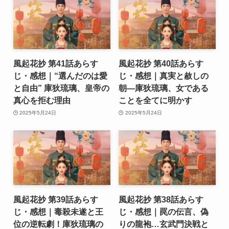
風起花抄 第41話あらす
風起花抄 第40話あらす
じ・感想｜“選んだのは愛
じ・感想｜真実と赦しの
と自由” 庫狄琉璃、皇帝の
朝―庫狄琉璃、女である
真心を拒む理由
ことを全てに明かす
2025年5月24日
2025年5月24日
風起花抄 第39話あらす
風起花抄 第38話あらす
じ・感想｜毒殺未遂と王
じ・感想｜罠の伝言、偽
位の逆転劇！庫狄琉璃の
りの龍袍…玄武門決戦と