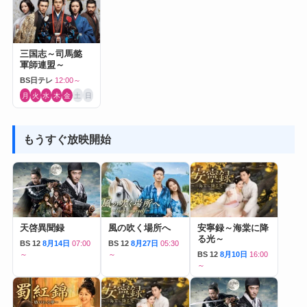
三国志～司馬懿
軍師連盟～
BS日テレ
12:00～
月
火
水
木
金
土
日
もうすぐ放映開始
天啓異聞録
風の吹く場所へ
安寧録～海棠に降
る光～
BS 12
8月14日
07:00
BS 12
8月27日
05:30
～
～
BS 12
8月10日
16:00
～