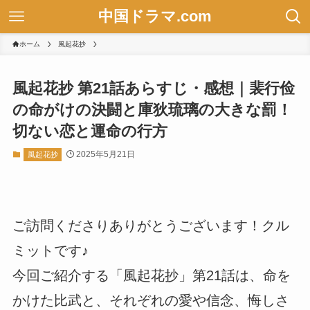
中国ドラマ.com
ホーム
風起花抄
風起花抄 第21話あらすじ・感想｜裴行俭
の命がけの決闘と庫狄琉璃の大きな罰！
切ない恋と運命の行方
2025年5月21日
風起花抄
ご訪問くださりありがとうございます！クル
ミットです♪
今回ご紹介する「風起花抄」第21話は、命を
かけた比武と、それぞれの愛や信念、悔しさ