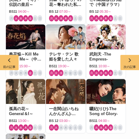
伝説の皇后～
花～奪われた私～
で（中国ドラマ）
（中国ドラマ）
BS11
04:00～
BS 12
07:00～
BS 12
05:30～
月
火
水
木
金
土
日
月
火
水
木
金
土
日
月
火
水
木
金
土
日
春花焔～Kill Me
テレサ・テン 歌
武則天 -The
Love Me～（中国
姫を愛した人々
Empress-
ドラマ）
BS 12
15:00～
BS11
19:00～
BS11
10:00～
前の記事
次の記事
月
火
水
木
金
土
日
月
火
水
木
金
土
日
月
火
水
木
金
土
日
孤高の花～
一念関山(いちね
驪妃(りひ)-The
General＆I～
んかんざん)-
Song of Glory-
Journey to Love-
BS11
13:00～
BS 12
03:00～
BS11
04:00～
月
火
水
木
金
土
日
月
火
水
木
金
土
日
月
火
水
木
金
土
日