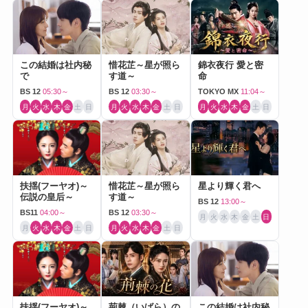
この結婚は社内秘
惜花芷～星が照ら
錦衣夜行 愛と密
で
す道～
命
BS 12
05:30～
BS 12
03:30～
TOKYO MX
11:04～
月
火
水
木
金
土
日
月
火
水
木
金
土
日
月
火
水
木
金
土
日
扶揺(フーヤオ)～
惜花芷～星が照ら
星より輝く君へ
伝説の皇后～
す道～
BS 12
13:00～
BS11
04:00～
BS 12
03:30～
月
火
水
木
金
土
日
月
火
水
木
金
土
日
月
火
水
木
金
土
日
扶揺(フーヤオ)～
荊棘（いばら）の
この結婚は社内秘