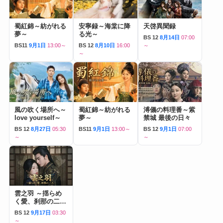
蜀紅錦～紡がれる
安寧録～海棠に降
天啓異聞録
夢～
る光～
BS 12
8月14日
07:00
BS11
9月1日
13:00～
BS 12
8月10日
16:00
～
～
風の吹く場所へ～
蜀紅錦～紡がれる
溥儀の料理番～紫
love yourself～
夢～
禁城 最後の日々
BS 12
8月27日
05:30
BS11
9月1日
13:00～
BS 12
9月1日
07:00
～
～
雲之羽 ～揺らめ
く愛、刹那の二人
～
BS 12
9月17日
03:30
～