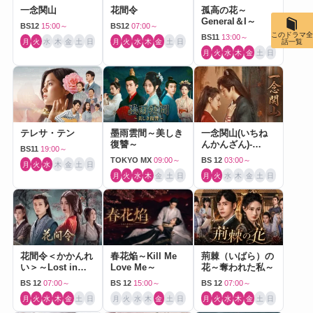
一念関山
花間令
孤高の花～
General＆I～
BS12
15:00～
BS12
07:00～
このドラマ全
BS11
13:00～
月
火
水
木
金
土
日
月
火
水
木
金
土
日
話一覧
月
火
水
木
金
土
日
テレサ・テン
墨雨雲間～美しき
一念関山(いちね
復讐～
んかんざん)-
BS11
19:00～
Journey to Love-
TOKYO MX
09:00～
BS 12
03:00～
月
火
水
木
金
土
日
月
火
水
木
金
土
日
月
火
水
木
金
土
日
花間令＜かかんれ
春花焔～Kill Me
荊棘（いばら）の
い＞～Lost in
Love Me～
花～奪われた私～
Love～
BS 12
07:00～
BS 12
15:00～
BS 12
07:00～
月
火
水
木
金
土
日
月
火
水
木
金
土
日
月
火
水
木
金
土
日