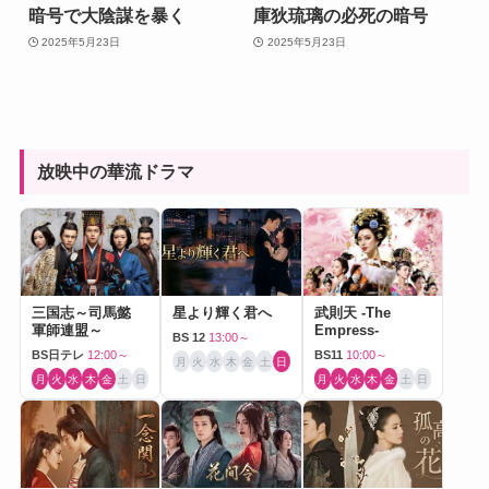
暗号で大陰謀を暴く
庫狄琉璃の必死の暗号
2025年5月23日
2025年5月23日
放映中の華流ドラマ
三国志～司馬懿
星より輝く君へ
武則天 -The
軍師連盟～
Empress-
BS 12
13:00～
BS日テレ
12:00～
BS11
10:00～
月
火
水
木
金
土
日
月
火
水
木
金
土
日
月
火
水
木
金
土
日