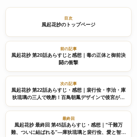
目次
風起花抄のトップページ
前の記事
風起花抄 第20話あらすじと感想｜毒の正体と御前決
闘の衝撃
次の記事
風起花抄 第22話あらすじ・感想｜裴行俭・李治・庫
狄琉璃の三人で晩酌！百鳥朝鳳デザインで後宮がざ
わつく
最終回
風起花抄 最終回 第45話あらすじ・感想｜“千難万
難、ついに結ばれる”―庫狄琉璃と裴行俭、愛と智恵