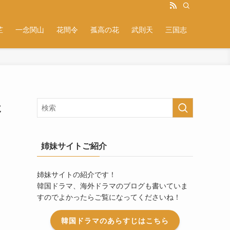
芷
一念関山
花間令
孤高の花
武則天
三国志
た
姉妹サイトご紹介
姉妹サイトの紹介です！
韓国ドラマ、海外ドラマのブログも書いていま
すのでよかったらご覧になってくださいね！
韓国ドラマのあらすじはこちら