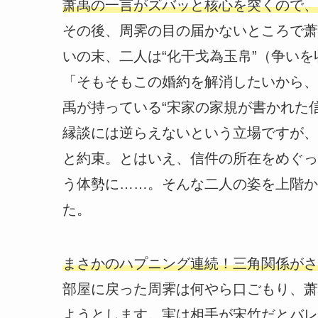
萧禹の一言がズバッと核心を突くので、
その後、周霁の目の届かないところで萧
いの末、二人は“化干戈為玉帛”（争い
「そもそもこの婚約を解消したいから、
禹が持っている“宋家の家規が書かれた
縁談には逆らえないという立場ですが、
と約束。とはいえ、信件の所在をめぐっ
う体勢に……。そんな二人の姿を上階か
た。
まさかのハプニング連続！三角関係がさ
部屋に戻った周霁は何やら口ごもり、萧
ようとします。実は相手が宋竹だとバレ