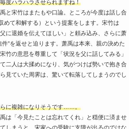
毎度ハラハラさせられますね！
禹と宋竹はまたもや口論。ところが今度は話し合
を収めて和解する）という提案をします。宋竹は
父に退婚を伝えてほしい」と頼み込み、さらに萧
信件”を返せと迫ります。萧禹は本来、親の決めた
宋竹の意思を尊重して「状況を父に話してみる」
て二人は大揉めになり、気がつけば勢いで抱き合
ら見ていた周霁は、驚いて転落してしまうのでし
らに複雑になりそうです……。
禹は「今見たことは忘れてくれ」と穏便に済ませ
てしまうと、宋家への受験に支障が出るのではな