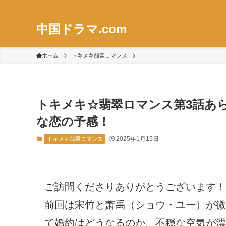
中国ドラマ.com
ホーム
トキメキ翡翠ロマンス
トキメキ☆翡翠ロマンス第3話あ
な恋の予感！
2025年1月15日
トキメキ翡翠ロマンス
ご訪問くださりありがとうございます！
前回は宋竹と萧禹（ショウ・ユー）が微
て婚約はどうなるのか、不穏な空気が漂