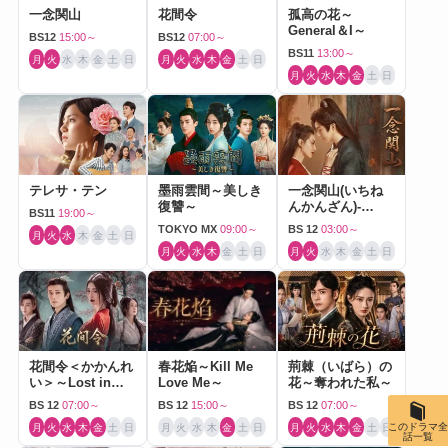
一念関山
花間令
孤高の花～
General＆I～
BS12
15:00～
BS12
07:00～
BS11
13:00～
月
火
水
木
金
土
日
月
火
水
木
金
土
日
月
火
水
木
金
土
日
テレサ・テン
墨雨雲間～美しき
一念関山(いちね
復讐～
んかんざん)-
BS11
19:00～
Journey to Love-
TOKYO MX
09:00～
BS 12
03:00～
月
火
水
木
金
土
日
月
火
水
木
金
土
日
月
火
水
木
金
土
日
花間令＜かかんれ
春花焔～Kill Me
荊棘（いばら）の
い＞～Lost in
Love Me～
花～奪われた私～
Love～
BS 12
07:00～
BS 12
15:00～
BS 12
07:00～
このドラマ全
月
火
水
木
金
土
日
月
火
水
木
金
土
日
月
火
水
木
金
土
日
話一覧