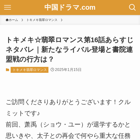
中国ドラマ.com
ホーム
トキメキ翡翠ロマンス
トキメキ☆翡翠ロマンス第16話あらすじ
ネタバレ｜新たなライバル登場と書院連
盟戦の行方は？
2025年1月15日
トキメキ翡翠ロマンス
ご訪問くださりありがとうございます！クル
ミットです♪
前回、萧禹（ショウ・ユー）が退学するかと
思いきや、太子との再会で何やら重大な任務