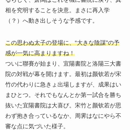
相を究明することを決意。まさに再入学
（？）へ動き出しそうな予感です。
この思わぬ太子の登場に、“大きな陰謀”の予
感が一気に高まりますね！
ついに聯賽が始まり、宜陽書院と洛陽三大書
院の対戦が幕を開けます。最初は颜钦若が宋
竹の代わりに急きょ出場しますが、成果はい
まひとつ。それでもなんとか第一試合を勝ち
抜いた宜陽書院は大喜び。宋竹と颜钦若が思
わず抱き合っているなか、周霁はなにやら不
審な点に気づいた様子。