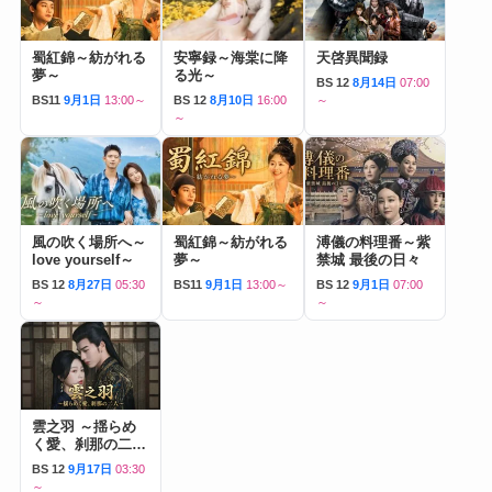
蜀紅錦～紡がれる
安寧録～海棠に降
天啓異聞録
夢～
る光～
BS 12
8月14日
07:00
BS11
9月1日
13:00～
BS 12
8月10日
16:00
～
～
風の吹く場所へ～
蜀紅錦～紡がれる
溥儀の料理番～紫
love yourself～
夢～
禁城 最後の日々
BS 12
8月27日
05:30
BS11
9月1日
13:00～
BS 12
9月1日
07:00
～
～
雲之羽 ～揺らめ
く愛、刹那の二人
～
BS 12
9月17日
03:30
～