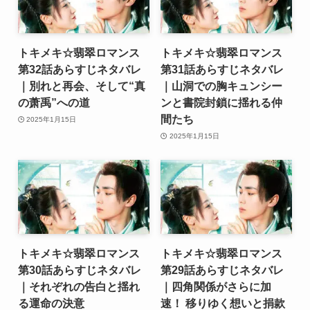
トキメキ☆翡翠ロマンス
トキメキ☆翡翠ロマンス
第32話あらすじネタバレ
第31話あらすじネタバレ
｜別れと再会、そして“真
｜山洞での胸キュンシー
の萧禹”への道
ンと書院封鎖に揺れる仲
間たち
2025年1月15日
2025年1月15日
トキメキ☆翡翠ロマンス
トキメキ☆翡翠ロマンス
第30話あらすじネタバレ
第29話あらすじネタバレ
｜それぞれの告白と揺れ
｜四角関係がさらに加
る運命の決意
速！ 移りゆく想いと捐款