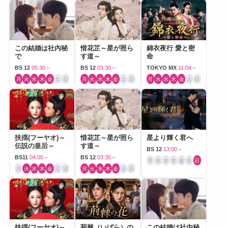
この結婚は社内秘
惜花芷～星が照ら
錦衣夜行 愛と密
で
す道～
命
BS 12
05:30～
BS 12
03:30～
TOKYO MX
11:04～
月
火
水
木
金
土
日
月
火
水
木
金
土
日
月
火
水
木
金
土
日
扶揺(フーヤオ)～
惜花芷～星が照ら
星より輝く君へ
伝説の皇后～
す道～
BS 12
13:00～
BS11
04:00～
BS 12
03:30～
月
火
水
木
金
土
日
月
火
水
木
金
土
日
月
火
水
木
金
土
日
扶揺(フーヤオ)～
荊棘（いばら）の
この結婚は社内秘