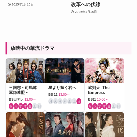
改革への伏線
2025年1月15日
2025年1月15日
放映中の華流ドラマ
三国志～司馬懿
星より輝く君へ
武則天 -The
軍師連盟～
Empress-
BS 12
13:00～
BS日テレ
12:00～
BS11
10:00～
月
火
水
木
金
土
日
月
火
水
木
金
土
日
月
火
水
木
金
土
日