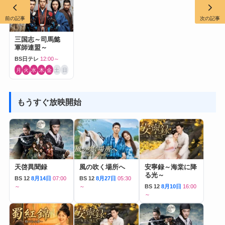
前の記事
次の記事
三国志～司馬懿
軍師連盟～
BS日テレ
12:00～
月
火
水
木
金
土
日
もうすぐ放映開始
天啓異聞録
風の吹く場所へ
安寧録～海棠に降
る光～
BS 12
8月14日
07:00
BS 12
8月27日
05:30
～
～
BS 12
8月10日
16:00
～