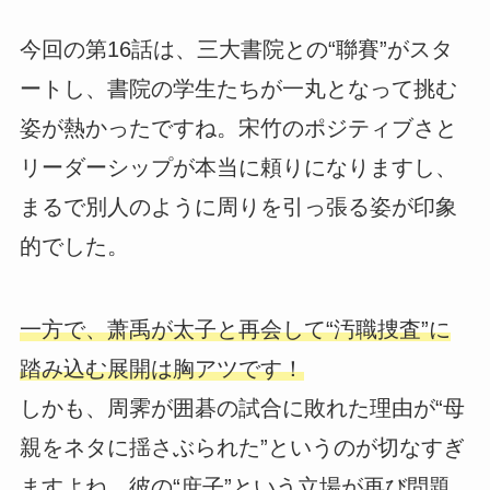
今回の第16話は、三大書院との“聯賽”がスタ
ートし、書院の学生たちが一丸となって挑む
姿が熱かったですね。宋竹のポジティブさと
リーダーシップが本当に頼りになりますし、
まるで別人のように周りを引っ張る姿が印象
的でした。
一方で、萧禹が太子と再会して“汚職捜査”に
踏み込む展開は胸アツです！
しかも、周霁が囲碁の試合に敗れた理由が“母
親をネタに揺さぶられた”というのが切なすぎ
ますよね。彼の“庶子”という立場が再び問題