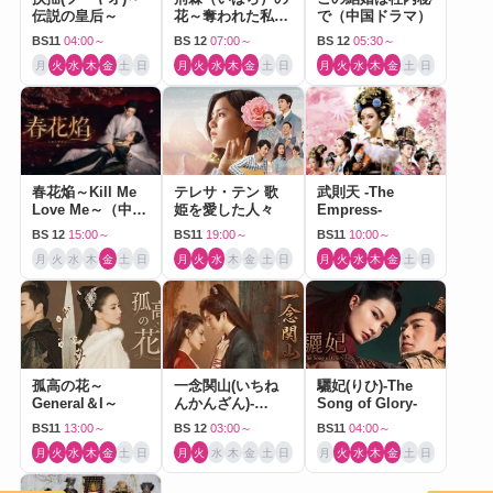
伝説の皇后～
花～奪われた私～
で（中国ドラマ）
（中国ドラマ）
BS11
04:00～
BS 12
07:00～
BS 12
05:30～
月
火
水
木
金
土
日
月
火
水
木
金
土
日
月
火
水
木
金
土
日
春花焔～Kill Me
テレサ・テン 歌
武則天 -The
Love Me～（中国
姫を愛した人々
Empress-
ドラマ）
BS 12
15:00～
BS11
19:00～
BS11
10:00～
月
火
水
木
金
土
日
月
火
水
木
金
土
日
月
火
水
木
金
土
日
孤高の花～
一念関山(いちね
驪妃(りひ)-The
General＆I～
んかんざん)-
Song of Glory-
Journey to Love-
BS11
13:00～
BS 12
03:00～
BS11
04:00～
月
火
水
木
金
土
日
月
火
水
木
金
土
日
月
火
水
木
金
土
日