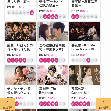
星より輝く君へ
扶揺(フーヤオ)～
安寧録～海棠に降
伝説の皇后～
る光～
BS 12
13:00～
BS11
04:00～
BS 12
16:00～
月
火
水
木
金
土
日
月
火
水
木
金
土
日
月
火
水
木
金
土
日
荊棘（いばら）の
この結婚は社内秘
春花焔～Kill Me
花～奪われた私～
で（中国ドラマ）
Love Me～（中国
（中国ドラマ）
ドラマ）
BS 12
07:00～
BS 12
05:30～
BS 12
15:00～
月
火
水
木
金
土
日
月
火
水
木
金
土
日
月
火
水
木
金
土
日
テレサ・テン 歌
武則天 -The
孤高の花～
姫を愛した人々
Empress-
General＆I～
BS11
19:00～
BS11
10:00～
BS11
13:00～
月
火
水
木
金
土
日
月
火
水
木
金
土
日
月
火
水
木
金
土
日
前の記事
次の記事