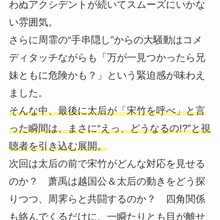
わぬアクシデントが続いてスムーズにいかな
い雰囲気。
さらに周霏の“手串隠し”からの大騒動はコメ
ディタッチながらも「万が一見つかったら兄
妹ともに危険かも？」という緊迫感が味わえ
ました。
そんな中、最後に太后が「宋竹を呼べ」と言
った瞬間は、まさに“えっ、どうなるの!?”と視
聴者を引き込む展開。
次回は太后の前で宋竹がどんな対応を見せる
のか？ 萧禹は越国公＆太后の動きをどう探
りつつ、周霁らと共闘するのか？ 四角関係
も絡んでくるだけに、一瞬たりとも目が離せ