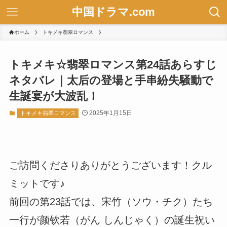
中国ドラマ.com
ホーム
トキメキ翡翠ロマンス
トキメキ☆翡翠ロマンス第24話あらすじ
ネタバレ｜太后の登場と手串紛失騒動で
生誕宴が大波乱！
2025年1月15日
トキメキ翡翠ロマンス
ご訪問くださりありがとうございます！クル
ミットです♪
前回の第23話では、宋竹（ソウ・チク）たち
一行が颜钦若（がん しんじゃく）の誕生祝い