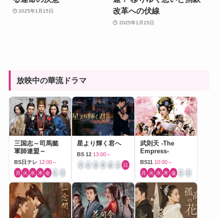
改革への伏線
2025年1月15日
2025年1月15日
放映中の華流ドラマ
三国志～司馬懿
星より輝く君へ
武則天 -The
軍師連盟～
Empress-
BS 12
13:00～
BS日テレ
12:00～
BS11
10:00～
月
火
水
木
金
土
日
月
火
水
木
金
土
日
月
火
水
木
金
土
日