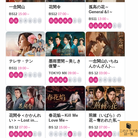
一念関山
花間令
孤高の花～
General＆I～
BS12
15:00～
BS12
07:00～
BS11
13:00～
月
火
水
木
金
土
日
月
火
水
木
金
土
日
月
火
水
木
金
土
日
テレサ・テン
墨雨雲間～美しき
一念関山(いちね
復讐～
んかんざん)-
BS11
19:00～
Journey to Love-
TOKYO MX
09:00～
BS 12
03:00～
月
火
水
木
金
土
日
月
火
水
木
金
土
日
月
火
水
木
金
土
日
花間令＜かかんれ
春花焔～Kill Me
荊棘（いばら）の
い＞～Lost in
Love Me～
花～奪われた私～
Love～
BS 12
07:00～
BS 12
15:00～
BS 12
07:00～
このドラマ全
話一覧
月
火
水
木
金
土
日
月
火
水
木
金
土
日
月
火
水
木
金
土
日