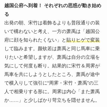
越国公府へ到着！ それぞれの思惑が動き始め
る
出発の朝、宋竹は着飾るよりも普段通りの装
いで構わないと考え、一方の萧禹は「越国公
府に顔を知られたくない」と
貼りヒゲで変装
して臨みます。颜钦若は萧禹と同じ馬車に乗
りたいと希望しますが、萧禹は自分の立場を
気にして何度も断り。結果的に宋竹＆周霁が
馬車を共にしようとしたところ、萧禹が途中
で横入りして強引に“周霁・宋竹・萧禹”の三
人で相乗りする形に。周霁は内心「また萧禹
か……」と少しばかり苛立ちを隠せません。