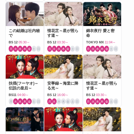
この結婚は社内秘
惜花芷～星が照ら
錦衣夜行 愛と密
で
す道～
命
BS 12
05:30～
BS 12
03:30～
TOKYO MX
11:04～
月
火
水
木
金
土
日
月
火
水
木
金
土
日
月
火
水
木
金
土
日
扶揺(フーヤオ)～
安寧録～海棠に降
惜花芷～星が照ら
伝説の皇后～
る光～
す道～
BS11
04:00～
BS 12
16:00～
BS 12
03:30～
月
火
水
木
金
土
日
月
火
水
木
金
土
日
月
火
水
木
金
土
日