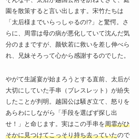
園を散策すると言い出します。宋竹たちは
「太后様までいらっしゃるの!?」と驚愕。さ
らに、周霏は母の病が悪化していて沈んだ気
分のままですが、颜钦若に救いを差し伸べら
れ、兄妹そろって心から感謝するのでした。
やがて生誕宴が始まろうとする直前、太后が
大切にしていた手串（ブレスレット）が紛失
したことが判明。越国公は騒ぎ立て、怒りを
あらわにしながら「手段を選ばず探し出
せ！」と命じます。実はこの手串を
周霏がひ
そかに見つけてこっそり持ち去っていた
ので