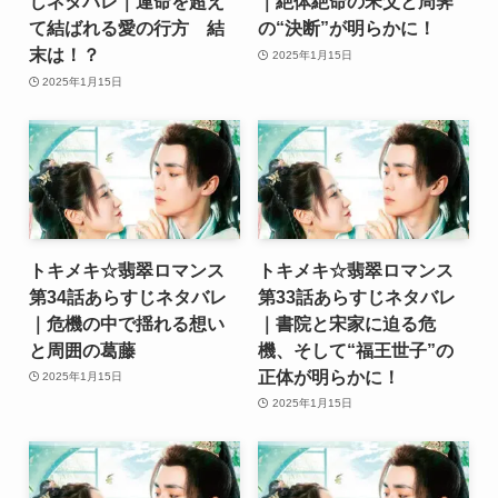
じネタバレ｜運命を超え
｜絶体絶命の宋父と周霁
て結ばれる愛の行方 結
の“決断”が明らかに！
末は！？
2025年1月15日
2025年1月15日
トキメキ☆翡翠ロマンス
トキメキ☆翡翠ロマンス
第34話あらすじネタバレ
第33話あらすじネタバレ
｜危機の中で揺れる想い
｜書院と宋家に迫る危
と周囲の葛藤
機、そして“福王世子”の
正体が明らかに！
2025年1月15日
2025年1月15日