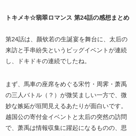
トキメキ☆翡翠ロマンス 第24話の感想まとめ
第24話は、颜钦若の生誕宴を舞台に、太后の
来訪と手串紛失というビッグイベントが連続
し、ドキドキの連続でしたね。
まず、馬車の座席をめぐる宋竹・周霁・萧禹
の三人バトル（？）が微笑ましい一方で、微
妙な嫉妬が垣間見えるあたりが面白いです。
越国公の寄付金イベントと太后の突然の訪問
で、萧禹は情報収集に躍起になるものの、思