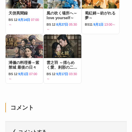
天啓異聞録
風の吹く場所へ～
蜀紅錦～紡がれる
love yourself～
夢～
BS 12
8月14日
07:00
～
BS 12
8月27日
05:30
BS11
9月1日
13:00～
～
溥儀の料理番～紫
雲之羽 ～揺らめ
禁城 最後の日々
く愛、刹那の二人
～
BS 12
9月1日
07:00
BS 12
9月17日
03:30
～
～
コメント
コメントする