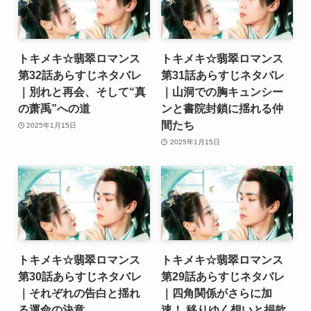
トキメキ☆翡翠ロマンス
トキメキ☆翡翠ロマンス
第32話あらすじネタバレ
第31話あらすじネタバレ
｜別れと再会、そして“真
｜山洞での胸キュンシー
の萧禹”への道
ンと書院封鎖に揺れる仲
間たち
2025年1月15日
2025年1月15日
トキメキ☆翡翠ロマンス
トキメキ☆翡翠ロマンス
第30話あらすじネタバレ
第29話あらすじネタバレ
｜それぞれの告白と揺れ
｜四角関係がさらに加
る運命の決意
速！ 移りゆく想いと捐款