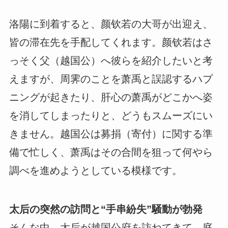
洛陽に到着すると、颜钦若の大哥が出迎え、
皆の滞在先を手配してくれます。颜钦若はさ
っそく父（越国公）へ彼らを紹介したいと考
えますが、周霁のことを萧禹と誤認するハプ
ニングが起きたり、肝心の萧禹がどこかへ姿
を消してしまったりと、どうもスムーズにい
きません。越国公は募捐（寄付）に関する準
備で忙しく、萧禹はその合間を狙って何やら
調べを進めようとしている模様です。
太后の突然の訪問と“手串紛失”騒動が勃発
そんな中、太后が越国公府を訪ねてきて、庭