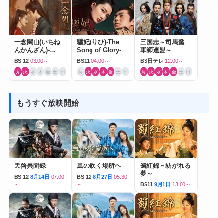
一念関山(いちね
驪妃(りひ)-The
三国志～司馬懿
んかんざん)-
Song of Glory-
軍師連盟～
Journey to Love-
BS 12
03:00～
BS11
04:00～
BS日テレ
12:00～
月
火
水
木
金
土
日
月
火
水
木
金
土
日
月
火
水
木
金
土
日
もうすぐ放映開始
天啓異聞録
風の吹く場所へ
蜀紅錦～紡がれる
夢～
BS 12
8月14日
07:00
BS 12
8月27日
05:30
～
～
BS11
9月1日
13:00～