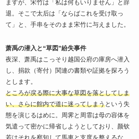
ますが、宋竹は「私は何もいりません」と辞
退。そこで太后は「ならばこれを受け取っ
て」と、手串をそのまま宋竹に与えました。
萧禹の潜入と“草図”紛失事件
夜深、萧禹はこっそり越国公府の庫房へ潜入
し、捐款（寄付）関連の書類や証拠を探ろう
とします。
ところが戻る際に大事な草図を落としてしま
い、さらに館内で道に迷ってしまう
という失
態を演じるはめに。周霁と周霏は母の容体を
気遣って密かに帰省しようとしており、颜钦
若はそれを察知して馬車と支度を整えるな