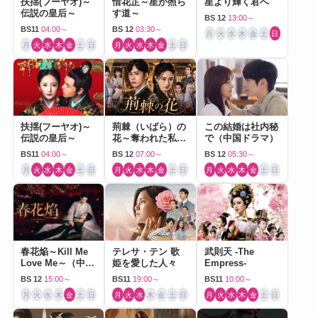
扶揺(フーヤオ)～
惜花芷～星が照ら
星より輝く君へ
伝説の皇后～
す道～
BS 12
13:00～
BS11
04:00～
BS 12
03:30～
月
火
水
木
金
土
日
月
火
水
木
金
土
日
月
火
水
木
金
土
日
扶揺(フーヤオ)～
荊棘（いばら）の
この結婚は社内秘
伝説の皇后～
花～奪われた私～
で（中国ドラマ）
（中国ドラマ）
BS11
04:00～
BS 12
07:00～
BS 12
05:30～
月
火
水
木
金
土
日
月
火
水
木
金
土
日
月
火
水
木
金
土
日
春花焔～Kill Me
テレサ・テン 歌
武則天 -The
Love Me～（中国
姫を愛した人々
Empress-
ドラマ）
BS 12
15:00～
BS11
19:00～
BS11
10:00～
月
火
水
木
金
土
日
月
火
水
木
金
土
日
月
火
水
木
金
土
日