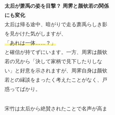
太后が萧禹の姿を目撃？ 周霁と颜钦若の関係
にも変化
太后は帰る途中、暗がりで走る萧禹らしき影
を見かけた気がしますが、
「あれは一体……？」
と確信が持てずにいます。一方、周霁は颜钦
若の兄から「決して家柄で見下したりしな
い」と好意を示されますが、周霁自身は颜钦
若との縁談をまったく考えたことがなく、戸
惑ってばかり。
宋竹は太后から絶賛されたことで名声が高ま