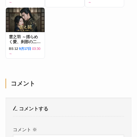
～
～
雲之羽 ～揺らめ
く愛、刹那の二人
～
BS 12
9月17日
03:30
～
コメント
コメントする
コメント
※