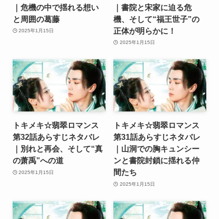
｜危機の中で揺れる想い
｜書院と宋家に迫る危
と周囲の葛藤
機、そして“福王世子”の
正体が明らかに！
2025年1月15日
2025年1月15日
トキメキ☆翡翠ロマンス
トキメキ☆翡翠ロマンス
第32話あらすじネタバレ
第31話あらすじネタバレ
｜別れと再会、そして“真
｜山洞での胸キュンシー
の萧禹”への道
ンと書院封鎖に揺れる仲
間たち
2025年1月15日
2025年1月15日