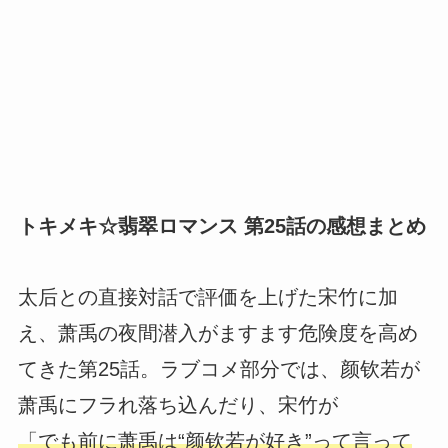
トキメキ☆翡翠ロマンス 第25話の感想まとめ
太后との直接対話で評価を上げた宋竹に加
え、萧禹の夜間潜入がますます危険度を高め
てきた第25話。ラブコメ部分では、颜钦若が
萧禹にフラれ落ち込んだり、宋竹が
「でも前に萧禹は“颜钦若が好き”って言って