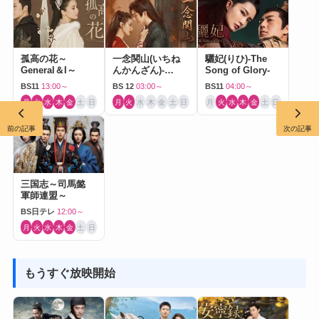
孤高の花～
一念関山(いちね
驪妃(りひ)-The
General＆I～
んかんざん)-
Song of Glory-
Journey to Love-
BS11
13:00～
BS 12
03:00～
BS11
04:00～
月
火
水
木
金
土
日
月
火
水
木
金
土
日
月
火
水
木
金
土
日
前の記事
次の記事
三国志～司馬懿
軍師連盟～
BS日テレ
12:00～
月
火
水
木
金
土
日
もうすぐ放映開始