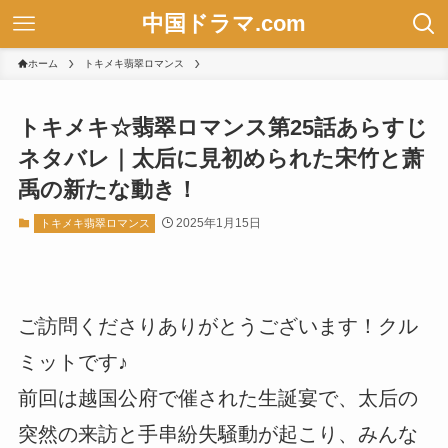
中国ドラマ.com
ホーム
トキメキ翡翠ロマンス
トキメキ☆翡翠ロマンス第25話あらすじ
ネタバレ｜太后に見初められた宋竹と萧
禹の新たな動き！
2025年1月15日
トキメキ翡翠ロマンス
ご訪問くださりありがとうございます！クル
ミットです♪
前回は越国公府で催された生誕宴で、太后の
突然の来訪と手串紛失騒動が起こり、みんな