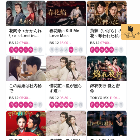
花間令＜かかんれ
春花焔～Kill Me
荊棘（いばら）の
このドラマ全
い＞～Lost in
Love Me～
花～奪われた私～
話一覧
Love～
BS 12
07:00～
BS 12
15:00～
BS 12
07:00～
月
火
水
木
金
土
日
月
火
水
木
金
土
日
月
火
水
木
金
土
日
この結婚は社内秘
惜花芷～星が照ら
錦衣夜行 愛と密
で
す道～
命
BS 12
05:30～
BS 12
03:30～
TOKYO MX
11:04～
月
火
水
木
金
土
日
月
火
水
木
金
土
日
月
火
水
木
金
土
日