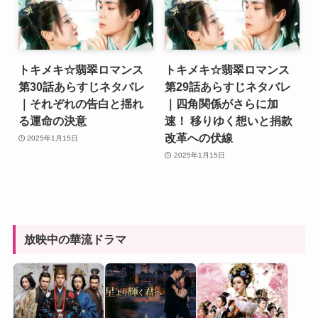
トキメキ☆翡翠ロマンス
トキメキ☆翡翠ロマンス
第30話あらすじネタバレ
第29話あらすじネタバレ
｜それぞれの告白と揺れ
｜四角関係がさらに加
る運命の決意
速！ 移りゆく想いと捐款
改革への伏線
2025年1月15日
2025年1月15日
放映中の華流ドラマ