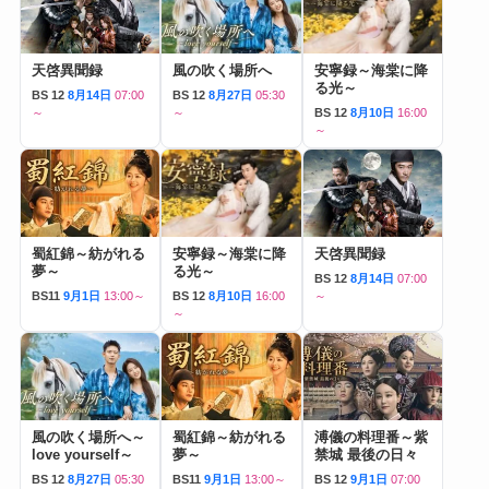
天啓異聞録
風の吹く場所へ
安寧録～海棠に降
る光～
BS 12
8月14日
07:00
BS 12
8月27日
05:30
～
～
BS 12
8月10日
16:00
～
蜀紅錦～紡がれる
安寧録～海棠に降
天啓異聞録
夢～
る光～
BS 12
8月14日
07:00
BS11
9月1日
13:00～
BS 12
8月10日
16:00
～
～
風の吹く場所へ～
蜀紅錦～紡がれる
溥儀の料理番～紫
love yourself～
夢～
禁城 最後の日々
BS 12
8月27日
05:30
BS11
9月1日
13:00～
BS 12
9月1日
07:00