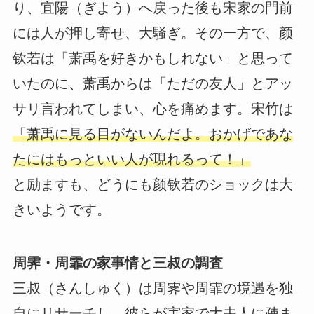
り、宜陽（ぎよう）へ戻った後も宋家の門前
には人が押し寄せ、大騒ぎ。その一方で、颜
钦若は「萧禹を好きかもしれない」と思って
いたのに、萧禹からは「ただの友人」とアッ
サリ言われてしまい、心を痛めます。宋竹は
「萧禹に見る目がないんだよ。おかげであな
たにはもっといい人が現れるって！」
と励ますも、どうにも颜钦若のショックは大
きいようです。
周霁・周霏の家事情と三叔の調査
三叔（さんしゅく）は周霁や周霏の境遇を独
自にリサーチし、彼らが実家で大夫人に疎ま