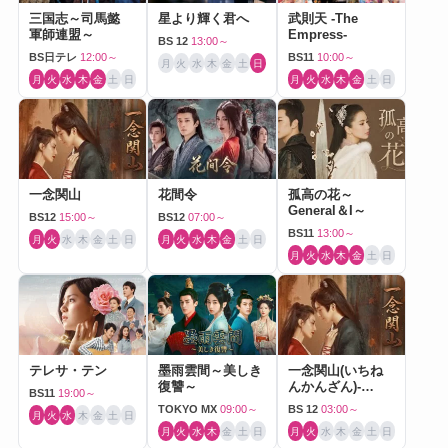
三国志～司馬懿
星より輝く君へ
武則天 -The
軍師連盟～
Empress-
BS 12
13:00～
BS日テレ
12:00～
BS11
10:00～
月
火
水
木
金
土
日
月
火
水
木
金
土
日
月
火
水
木
金
土
日
一念関山
花間令
孤高の花～
General＆I～
BS12
15:00～
BS12
07:00～
BS11
13:00～
月
火
水
木
金
土
日
月
火
水
木
金
土
日
月
火
水
木
金
土
日
テレサ・テン
墨雨雲間～美しき
一念関山(いちね
復讐～
んかんざん)-
BS11
19:00～
Journey to Love-
TOKYO MX
09:00～
BS 12
03:00～
月
火
水
木
金
土
日
月
火
水
木
金
土
日
月
火
水
木
金
土
日