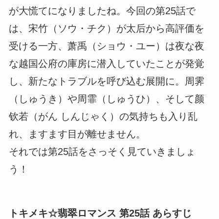
が大慌てになりましたね。今回の第25話で
は、宋竹（ソウ・チク）が太后から高評価を
受ける一方、萧禹（ショウ・ユー）は夜な夜
な越国公府の庫房に潜入していたことが発覚
し、新たなトラブルを呼び込む展開に。周霁
（しゅうき）や周霏（しゅうひ）、そして颜
钦若（がん しんじゃく）の気持ちも入り乱
れ、ますます目が離せません。
それでは第25話をさっそく見ていきましょ
う！
トキメキ☆翡翠ロマンス 第25話 あらすじ