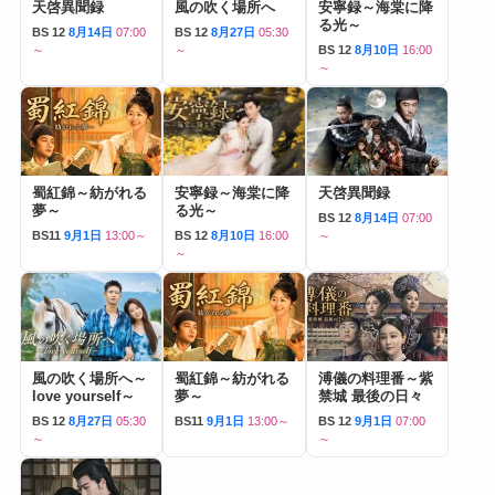
天啓異聞録
風の吹く場所へ
安寧録～海棠に降
る光～
BS 12
8月14日
07:00
BS 12
8月27日
05:30
～
～
BS 12
8月10日
16:00
～
蜀紅錦～紡がれる
安寧録～海棠に降
天啓異聞録
夢～
る光～
BS 12
8月14日
07:00
BS11
9月1日
13:00～
BS 12
8月10日
16:00
～
～
風の吹く場所へ～
蜀紅錦～紡がれる
溥儀の料理番～紫
love yourself～
夢～
禁城 最後の日々
BS 12
8月27日
05:30
BS11
9月1日
13:00～
BS 12
9月1日
07:00
～
～