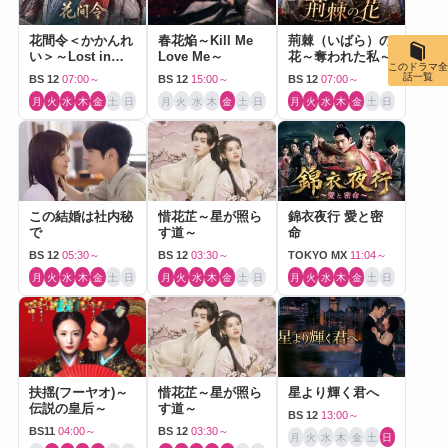
花間令＜かかんれ
春花焔～Kill Me
荊棘（いばら）の
い＞～Lost in
Love Me～
花～奪われた私～
このドラマ全
Love～
話一覧
BS 12
07:00～
BS 12
15:00～
BS 12
07:00～
月
火
水
木
金
土
日
月
火
水
木
金
土
日
月
火
水
木
金
土
日
この結婚は社内秘
惜花芷～星が照ら
錦衣夜行 愛と密
で
す道～
命
BS 12
05:30～
BS 12
03:30～
TOKYO MX
11:04～
月
火
水
木
金
土
日
月
火
水
木
金
土
日
月
火
水
木
金
土
日
扶揺(フーヤオ)～
惜花芷～星が照ら
星より輝く君へ
伝説の皇后～
す道～
BS 12
13:00～
BS11
04:00～
BS 12
03:30～
月
火
水
木
金
土
日