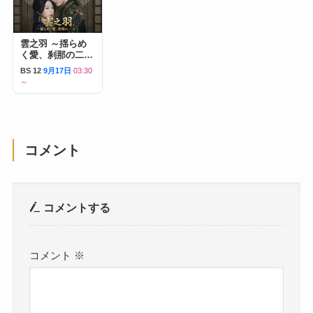
雲之羽 ～揺らめ
く愛、刹那の二人
～
BS 12
9月17日
03:30
～
コメント
コメントする
コメント
※