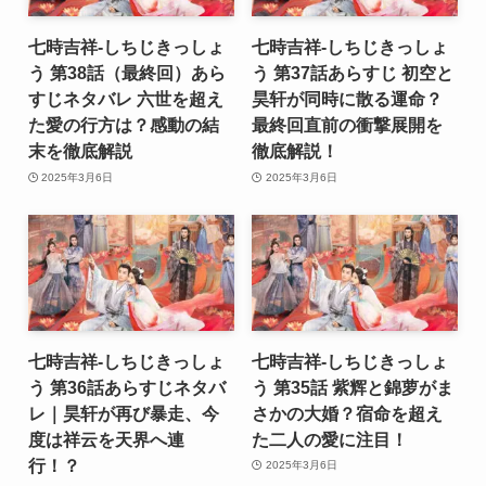
七時吉祥-しちじきっしょ
七時吉祥-しちじきっしょ
う 第38話（最終回）あら
う 第37話あらすじ 初空と
すじネタバレ 六世を超え
昊轩が同時に散る運命？
た愛の行方は？感動の結
最終回直前の衝撃展開を
末を徹底解説
徹底解説！
2025年3月6日
2025年3月6日
七時吉祥-しちじきっしょ
七時吉祥-しちじきっしょ
う 第36話あらすじネタバ
う 第35話 紫辉と錦萝がま
レ｜昊轩が再び暴走、今
さかの大婚？宿命を超え
度は祥云を天界へ連
た二人の愛に注目！
行！？
2025年3月6日