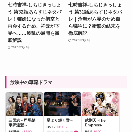
七時吉祥-しちじきっしょ
七時吉祥-しちじきっしょ
う 第32話あらすじネタバ
う 第31話あらすじネタバ
レ！猫妖になった初空と
レ｜沧海が六界のため自
再会するため、祥云が下
ら犠牲に？衝撃の結末を
界へ……波乱の展開を徹
徹底解説
底解説
2025年3月6日
2025年3月6日
放映中の華流ドラマ
三国志～司馬懿
星より輝く君へ
武則天 -The
軍師連盟～
Empress-
BS 12
13:00～
BS日テレ
12:00～
BS11
10:00～