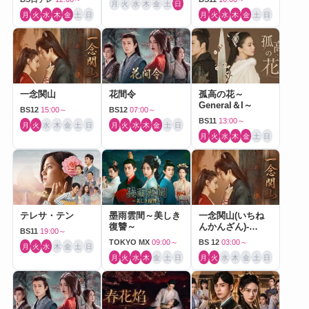
月
火
水
木
金
土
日
月
火
水
木
金
土
日
月
火
水
木
金
土
日
一念関山
花間令
孤高の花～
General＆I～
BS12
15:00～
BS12
07:00～
BS11
13:00～
月
火
水
木
金
土
日
月
火
水
木
金
土
日
月
火
水
木
金
土
日
テレサ・テン
墨雨雲間～美しき
一念関山(いちね
復讐～
んかんざん)-
BS11
19:00～
Journey to Love-
TOKYO MX
09:00～
BS 12
03:00～
月
火
水
木
金
土
日
月
火
水
木
金
土
日
月
火
水
木
金
土
日