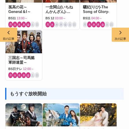
孤高の花～
一念関山(いちね
驪妃(りひ)-The
General＆I～
んかんざん)-
Song of Glory-
Journey to Love-
BS11
13:00～
BS 12
03:00～
BS11
04:00～
月
火
水
木
金
土
日
月
火
水
木
金
土
日
月
火
水
木
金
土
日
前の記事
次の記事
三国志～司馬懿
軍師連盟～
BS日テレ
12:00～
月
火
水
木
金
土
日
もうすぐ放映開始