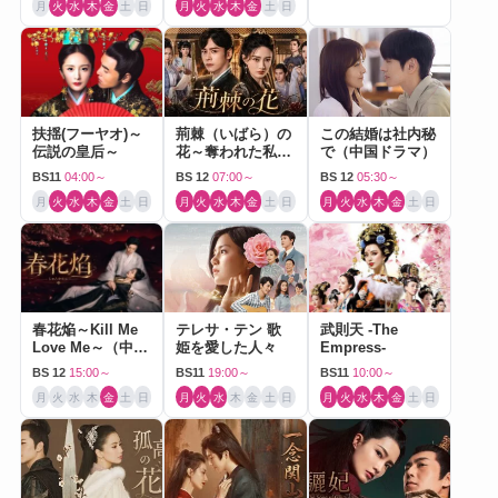
月
火
水
木
金
土
日
月
火
水
木
金
土
日
扶揺(フーヤオ)～
荊棘（いばら）の
この結婚は社内秘
伝説の皇后～
花～奪われた私～
で（中国ドラマ）
（中国ドラマ）
BS11
04:00～
BS 12
07:00～
BS 12
05:30～
月
火
水
木
金
土
日
月
火
水
木
金
土
日
月
火
水
木
金
土
日
春花焔～Kill Me
テレサ・テン 歌
武則天 -The
Love Me～（中国
姫を愛した人々
Empress-
ドラマ）
BS 12
15:00～
BS11
19:00～
BS11
10:00～
月
火
水
木
金
土
日
月
火
水
木
金
土
日
月
火
水
木
金
土
日