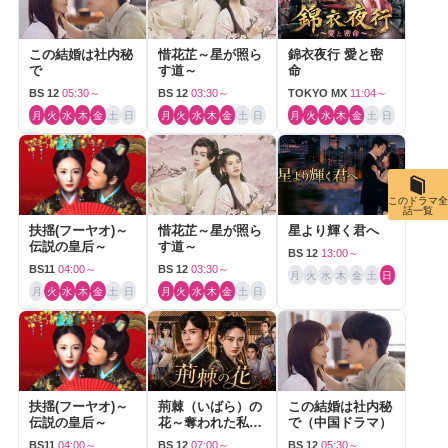
この結婚は社内秘
惜花芷～星が照ら
錦衣夜行 愛と密
で
す道～
命
BS 12
05:30～
BS 12
03:30～
TOKYO MX
11:04～
月
火
水
木
金
土
日
月
火
水
木
金
土
日
月
火
水
木
金
土
日
このドラマ全
話一覧
扶揺(フーヤオ)～
惜花芷～星が照ら
星より輝く君へ
伝説の皇后～
す道～
BS 12
13:00～
BS11
04:00～
BS 12
03:30～
月
火
水
木
金
土
日
月
火
水
木
金
土
日
月
火
水
木
金
土
日
扶揺(フーヤオ)～
荊棘（いばら）の
この結婚は社内秘
伝説の皇后～
花～奪われた私～
で（中国ドラマ）
（中国ドラマ）
BS11
04:00～
BS 12
07:00～
BS 12
05:30～