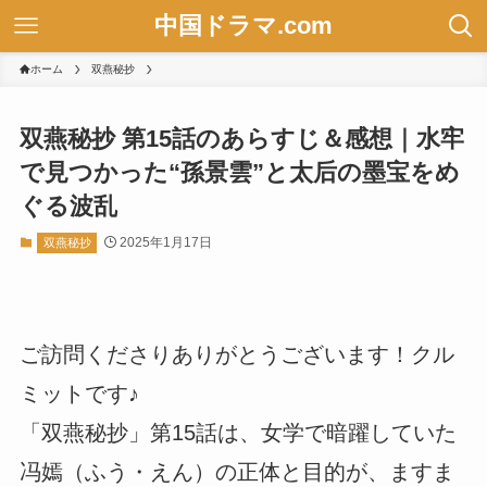
中国ドラマ.com
ホーム
双燕秘抄
双燕秘抄 第15話のあらすじ＆感想｜水牢
で見つかった“孫景雲”と太后の墨宝をめ
ぐる波乱
2025年1月17日
双燕秘抄
ご訪問くださりありがとうございます！クル
ミットです♪
「双燕秘抄」第15話は、女学で暗躍していた
冯嫣（ふう・えん）の正体と目的が、ますま