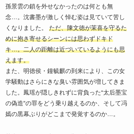
孫景雲の鎖を外せなかったのは何とも無
念…。沈書墨が激しく悼む姿は見ていて苦し
くなりました。
ただ、陳文徳が茉喜を守るた
めに抱き寄せるシーンには思わずドキド
キ…。二人の距離は近づいているようにも思
えます。
また、明徳侯・鐘毓麒の到来により、この女
学騒動はさらにきな臭い雰囲気が増してきま
した。鳳瑶が隠しきれずに背負った“太后墨宝
の偽造”の罪をどう乗り越えるのか、そして冯
嫣の黒幕ぶりがどこまで発覚するのか…。