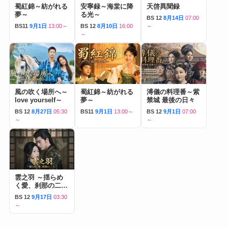
蜀紅錦～紡がれる
安寧録～海棠に降
天啓異聞録
夢～
る光～
BS 12
8月14日
07:00
BS11
9月1日
13:00～
BS 12
8月10日
16:00
～
～
風の吹く場所へ～
蜀紅錦～紡がれる
溥儀の料理番～紫
love yourself～
夢～
禁城 最後の日々
BS 12
8月27日
05:30
BS11
9月1日
13:00～
BS 12
9月1日
07:00
～
～
雲之羽 ～揺らめ
く愛、刹那の二人
～
BS 12
9月17日
03:30
～