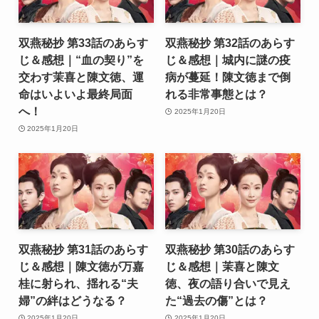
双燕秘抄 第33話のあらす
双燕秘抄 第32話のあらす
じ＆感想｜“血の契り”を
じ＆感想｜城内に謎の疫
交わす茉喜と陳文徳、運
病が蔓延！陳文徳まで倒
命はいよいよ最終局面
れる非常事態とは？
へ！
2025年1月20日
2025年1月20日
双燕秘抄 第31話のあらす
双燕秘抄 第30話のあらす
じ＆感想｜陳文徳が万嘉
じ＆感想｜茉喜と陳文
桂に射られ、揺れる“夫
徳、夜の語り合いで見え
婦”の絆はどうなる？
た“過去の傷”とは？
2025年1月20日
2025年1月20日