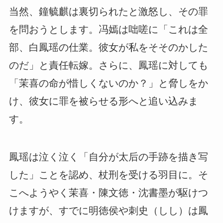
当然、鐘毓麒は裏切られたと激怒し、その罪
を問おうとします。冯嫣は咄嗟に「これは全
部、白鳳瑶の仕業。彼女が私をそそのかした
のだ」と責任転嫁。さらに、鳳瑶に対しても
「茉喜の命が惜しくないのか？」と脅しをか
け、彼女に罪を被らせる形へと追い込みま
す。
鳳瑶は泣く泣く「自分が太后の手跡を描き写
した」ことを認め、杖刑を受ける羽目に。そ
こへようやく茉喜・陳文徳・沈書墨が駆けつ
けますが、すでに明徳侯や刺史（しし）は鳳