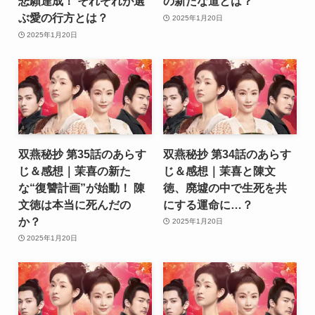
悲願達成！ それぞれが選
の新たな道とは？
ぶ愛の行方とは？
2025年1月20日
2025年1月20日
双燕秘抄 第35話のあらす
双燕秘抄 第34話のあらす
じ＆感想｜茉喜の新た
じ＆感想｜茉喜と陳文
な“復讐計画”が始動！ 陳
徳、廃墟の中で生死を共
文徳は本当に死んだの
にする運命に…？
か？
2025年1月20日
2025年1月20日