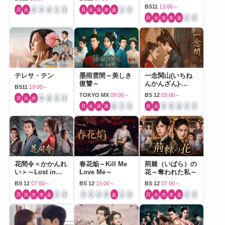
BS11
13:00～
月
火
水
木
金
土
日
月
火
水
木
金
土
日
月
火
水
木
金
土
日
テレサ・テン
墨雨雲間～美しき
一念関山(いちね
復讐～
んかんざん)-
BS11
19:00～
Journey to Love-
TOKYO MX
09:00～
BS 12
03:00～
月
火
水
木
金
土
日
月
火
水
木
金
土
日
月
火
水
木
金
土
日
花間令＜かかんれ
春花焔～Kill Me
荊棘（いばら）の
い＞～Lost in
Love Me～
花～奪われた私～
Love～
BS 12
07:00～
BS 12
15:00～
BS 12
07:00～
月
火
水
木
金
土
日
月
火
水
木
金
土
日
月
火
水
木
金
土
日