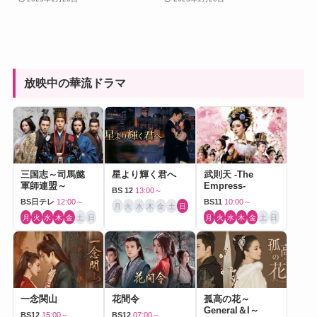
放映中の華流ドラマ
三国志～司馬懿
星より輝く君へ
武則天 -The
軍師連盟～
Empress-
BS 12
13:00～
BS日テレ
12:00～
BS11
10:00～
月
火
水
木
金
土
日
月
火
水
木
金
土
日
月
火
水
木
金
土
日
一念関山
花間令
孤高の花～
General＆I～
BS12
15:00～
BS12
07:00～