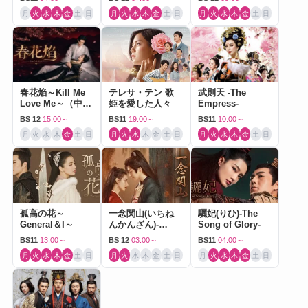
月
火
水
木
金
土
日
月
火
水
木
金
土
日
月
火
水
木
金
土
日
春花焔～Kill Me
テレサ・テン 歌
武則天 -The
Love Me～（中国
姫を愛した人々
Empress-
ドラマ）
BS 12
15:00～
BS11
19:00～
BS11
10:00～
月
火
水
木
金
土
日
月
火
水
木
金
土
日
月
火
水
木
金
土
日
孤高の花～
一念関山(いちね
驪妃(りひ)-The
General＆I～
んかんざん)-
Song of Glory-
Journey to Love-
BS11
13:00～
BS 12
03:00～
BS11
04:00～
月
火
水
木
金
土
日
月
火
水
木
金
土
日
月
火
水
木
金
土
日