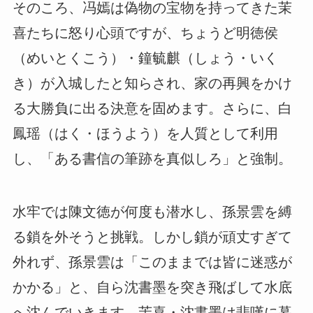
そのころ、冯嫣は偽物の宝物を持ってきた茉
喜たちに怒り心頭ですが、ちょうど明徳侯
（めいとくこう）・鐘毓麒（しょう・いく
き）が入城したと知らされ、家の再興をかけ
る大勝負に出る決意を固めます。さらに、白
鳳瑶（はく・ほうよう）を人質として利用
し、「ある書信の筆跡を真似しろ」と強制。
水牢では陳文徳が何度も潜水し、孫景雲を縛
る鎖を外そうと挑戦。しかし鎖が頑丈すぎて
外れず、孫景雲は「このままでは皆に迷惑が
かかる」と、自ら沈書墨を突き飛ばして水底
へ沈んでいきます。茉喜・沈書墨は悲嘆に暮