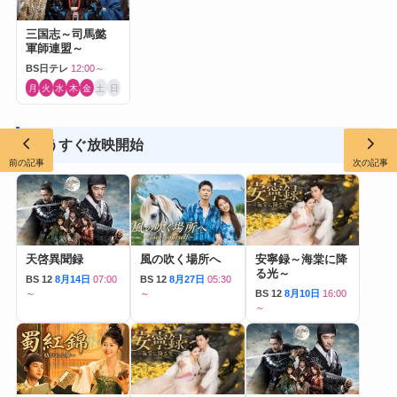
三国志～司馬懿
軍師連盟～
BS日テレ
12:00～
月
火
水
木
金
土
日
もうすぐ放映開始
前の記事
次の記事
天啓異聞録
風の吹く場所へ
安寧録～海棠に降
る光～
BS 12
8月14日
07:00
BS 12
8月27日
05:30
～
～
BS 12
8月10日
16:00
～