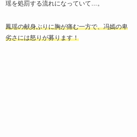
瑶を処罰する流れになっていて…。
鳳瑶の献身ぶりに胸が痛む一方で、冯嫣の卑
劣さには怒りが募ります！