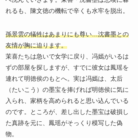
れるも、陳文徳の機転で辛くも水牢を脱出。
孫景雲の犠牲はあまりにも尊い…沈書墨との
友情が胸に迫ります。
茉喜たちは急いで女学に戻り、冯嫣がいるは
ずの部屋を探しますが、すでに彼女は鳳瑶を
連れて明徳侯のもとへ。実は冯嫣は、太后
（たいこう）の墨宝を捧げれば明徳侯に気に
入られ、家柄を高められると思い込んでいる
のです。ところが、差し出した墨宝は破損し
た真跡を元に、鳳瑶がそっくり模写した偽
物。