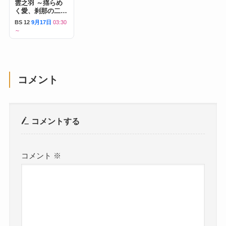
雲之羽 ～揺らめ
く愛、刹那の二人
～
BS 12
9月17日
03:30
～
コメント
コメントする
コメント
※