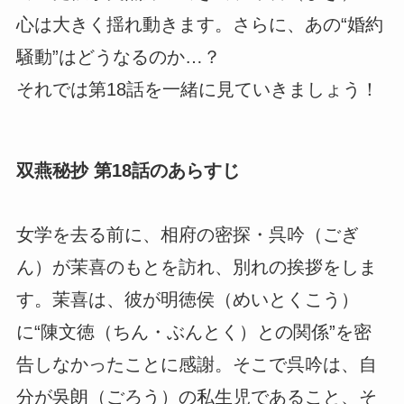
心は大きく揺れ動きます。さらに、あの“婚約
騒動”はどうなるのか…？
それでは第18話を一緒に見ていきましょう！
双燕秘抄 第18話のあらすじ
女学を去る前に、相府の密探・呉吟（ごぎ
ん）が茉喜のもとを訪れ、別れの挨拶をしま
す。茉喜は、彼が明徳侯（めいとくこう）
に“陳文徳（ちん・ぶんとく）との関係”を密
告しなかったことに感謝。そこで呉吟は、自
分が吳朗（ごろう）の私生児であること、そ