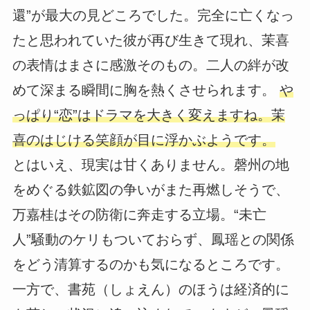
還”が最大の見どころでした。完全に亡くなっ
たと思われていた彼が再び生きて現れ、茉喜
の表情はまさに感激そのもの。二人の絆が改
めて深まる瞬間に胸を熱くさせられます。
や
っぱり“恋”はドラマを大きく変えますね。茉
喜のはじける笑顔が目に浮かぶようです。
とはいえ、現実は甘くありません。磬州の地
をめぐる鉄鉱図の争いがまた再燃しそうで、
万嘉桂はその防衛に奔走する立場。“未亡
人”騒動のケリもついておらず、鳳瑶との関係
をどう清算するのかも気になるところです。
一方で、書苑（しょえん）のほうは経済的に