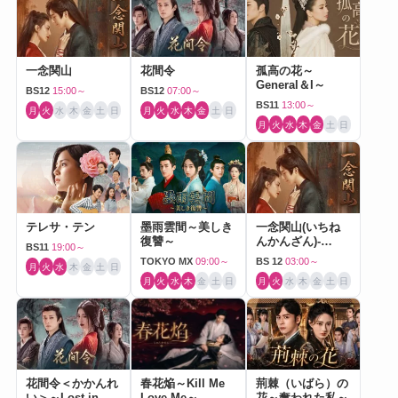
一念関山
花間令
孤高の花～
General＆I～
BS12
15:00～
BS12
07:00～
BS11
13:00～
月
火
水
木
金
土
日
月
火
水
木
金
土
日
月
火
水
木
金
土
日
テレサ・テン
墨雨雲間～美しき
一念関山(いちね
復讐～
んかんざん)-
BS11
19:00～
Journey to Love-
TOKYO MX
09:00～
BS 12
03:00～
月
火
水
木
金
土
日
月
火
水
木
金
土
日
月
火
水
木
金
土
日
花間令＜かかんれ
春花焔～Kill Me
荊棘（いばら）の
い＞～Lost in
Love Me～
花～奪われた私～