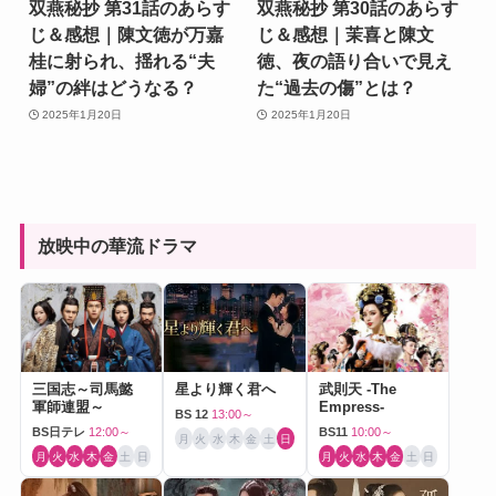
双燕秘抄 第31話のあらす
双燕秘抄 第30話のあらす
じ＆感想｜陳文徳が万嘉
じ＆感想｜茉喜と陳文
桂に射られ、揺れる“夫
徳、夜の語り合いで見え
婦”の絆はどうなる？
た“過去の傷”とは？
2025年1月20日
2025年1月20日
放映中の華流ドラマ
三国志～司馬懿
星より輝く君へ
武則天 -The
軍師連盟～
Empress-
BS 12
13:00～
BS日テレ
12:00～
BS11
10:00～
月
火
水
木
金
土
日
月
火
水
木
金
土
日
月
火
水
木
金
土
日