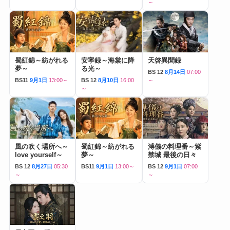
～
蜀紅錦～紡がれる
安寧録～海棠に降
天啓異聞録
夢～
る光～
BS 12
8月14日
07:00
BS11
9月1日
13:00～
BS 12
8月10日
16:00
～
～
風の吹く場所へ～
蜀紅錦～紡がれる
溥儀の料理番～紫
love yourself～
夢～
禁城 最後の日々
BS 12
8月27日
05:30
BS11
9月1日
13:00～
BS 12
9月1日
07:00
～
～