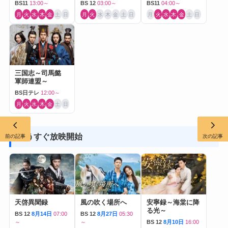
BS11
13:00～
BS 12
03:00～
BS11
04:00～
月
火
水
木
金
土
日
月
火
水
木
金
土
日
月
火
水
木
金
土
日
三国志～司馬懿
軍師連盟～
BS日テレ
12:00～
月
火
水
木
金
土
日
もうすぐ放映開始
前の記事
次の記事
天啓異聞録
風の吹く場所へ
安寧録～海棠に降
る光～
BS 12
8月14日
07:00
BS 12
8月27日
05:30
～
～
BS 12
8月10日
16:00