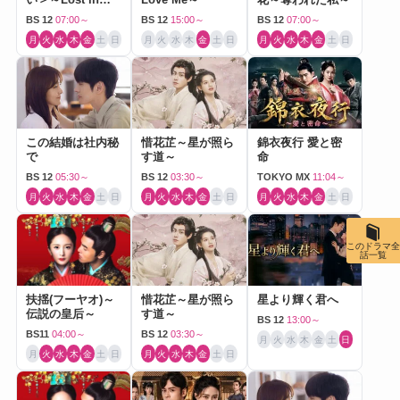
Love～
BS 12
07:00～
BS 12
15:00～
BS 12
07:00～
月
火
水
木
金
土
日
月
火
水
木
金
土
日
月
火
水
木
金
土
日
この結婚は社内秘
惜花芷～星が照ら
錦衣夜行 愛と密
で
す道～
命
BS 12
05:30～
BS 12
03:30～
TOKYO MX
11:04～
月
火
水
木
金
土
日
月
火
水
木
金
土
日
月
火
水
木
金
土
日
このドラマ全
話一覧
扶揺(フーヤオ)～
惜花芷～星が照ら
星より輝く君へ
伝説の皇后～
す道～
BS 12
13:00～
BS11
04:00～
BS 12
03:30～
月
火
水
木
金
土
日
月
火
水
木
金
土
日
月
火
水
木
金
土
日