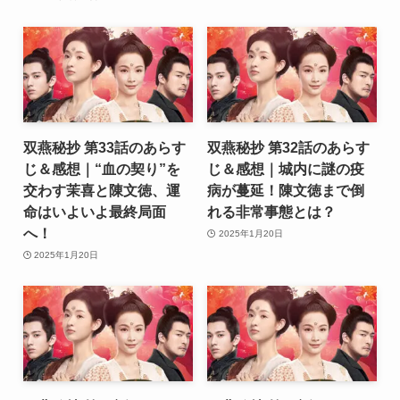
双燕秘抄 第33話のあらす
双燕秘抄 第32話のあらす
じ＆感想｜“血の契り”を
じ＆感想｜城内に謎の疫
交わす茉喜と陳文徳、運
病が蔓延！陳文徳まで倒
命はいよいよ最終局面
れる非常事態とは？
へ！
2025年1月20日
2025年1月20日