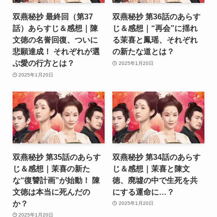
双燕秘抄 最終回（第37
双燕秘抄 第36話のあらす
話）あらすじ＆感想｜陳
じ＆感想｜“再会”に揺れ
文徳の名誉回復、ついに
る茉喜と鳳瑶、それぞれ
悲願達成！ それぞれが選
の新たな道とは？
ぶ愛の行方とは？
2025年1月20日
2025年1月20日
双燕秘抄 第35話のあらす
双燕秘抄 第34話のあらす
じ＆感想｜茉喜の新た
じ＆感想｜茉喜と陳文
な“復讐計画”が始動！ 陳
徳、廃墟の中で生死を共
文徳は本当に死んだの
にする運命に…？
か？
2025年1月20日
2025年1月20日