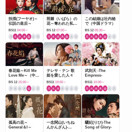
扶揺(フーヤオ)～
荊棘（いばら）の
この結婚は社内秘
伝説の皇后～
花～奪われた私～
で（中国ドラマ）
（中国ドラマ）
BS11
04:00～
BS 12
07:00～
BS 12
05:30～
月
火
水
木
金
土
日
月
火
水
木
金
土
日
月
火
水
木
金
土
日
春花焔～Kill Me
テレサ・テン 歌
武則天 -The
Love Me～（中国
姫を愛した人々
Empress-
ドラマ）
BS 12
15:00～
BS11
19:00～
BS11
10:00～
月
火
水
木
金
土
日
月
火
水
木
金
土
日
月
火
水
木
金
土
日
孤高の花～
一念関山(いちね
驪妃(りひ)-The
General＆I～
んかんざん)-
Song of Glory-
Journey to Love-