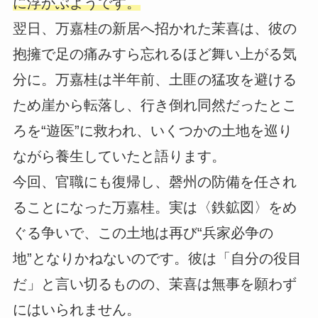
に浮かぶようです。
翌日、万嘉桂の新居へ招かれた茉喜は、彼の
抱擁で足の痛みすら忘れるほど舞い上がる気
分に。万嘉桂は半年前、土匪の猛攻を避ける
ため崖から転落し、行き倒れ同然だったとこ
ろを“遊医”に救われ、いくつかの土地を巡り
ながら養生していたと語ります。
今回、官職にも復帰し、磬州の防備を任され
ることになった万嘉桂。実は〈鉄鉱図〉をめ
ぐる争いで、この土地は再び“兵家必争の
地”となりかねないのです。彼は「自分の役目
だ」と言い切るものの、茉喜は無事を願わず
にはいられません。