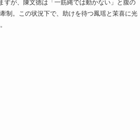
けますが、陳文徳は「一筋縄では動かない」と腹の
牽制。この状況下で、助けを待つ鳳瑶と茉喜に光
。