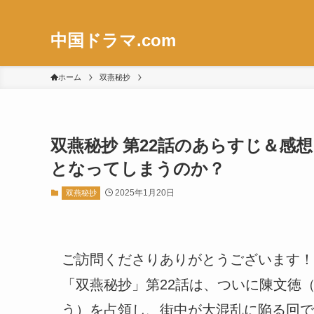
中国ドラマ.com
ホーム
双燕秘抄
双燕秘抄 第22話のあらすじ＆感
となってしまうのか？
2025年1月20日
双燕秘抄
ご訪問くださりありがとうございます！
「双燕秘抄」第22話は、ついに陳文徳
う）を占領し、街中が大混乱に陥る回で