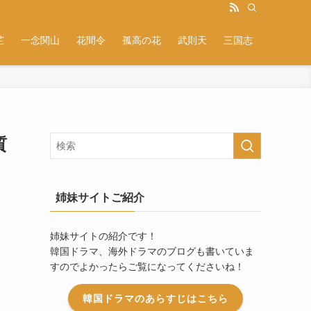
芷
一念関山
花間令
孤高の花
武則天
三国志
質
姉妹サイトご紹介
姉妹サイトの紹介です！
韓国ドラマ、海外ドラマのブログも書いていま
すのでよかったらご覧になってくださいね！
韓国ドラマのあらすじはこちら