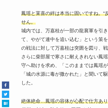
鳳瑶と茉喜の絆は本当に固いですね。“
せん。
城内では、万嘉桂が一部の龍襄軍を引き
て、やがて連中を追い込む」という策を
の戦法に対して万嘉桂は突囲を図り、戦
さらに柴部屋で寒さに耐えきれない鳳瑶
守へ助けを求め、「このままでは鳳瑶が
「城の水源に毒が撒かれた」と聞いて駆
した。
絶体絶命…鳳瑶の容体が心配で仕方あり