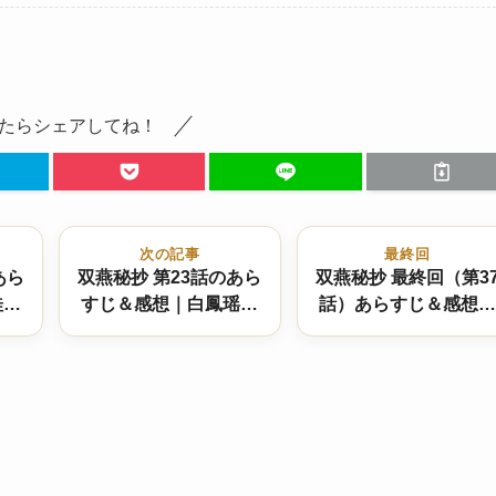
たらシェアしてね！
次の記事
最終回
あら
双燕秘抄 第23話のあら
双燕秘抄 最終回（第3
桂と
すじ＆感想｜白鳳瑶の
話）あらすじ＆感想｜
急の
病と“政略結婚”の脅
陳文徳の名誉回復、つ
いは
威…陳文徳が迫る新た
いに悲願達成！ それ
な決断とは？
れが選ぶ愛の行方と
は？