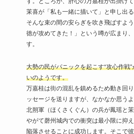
す。ところが、肝心の万嘉桂が出掛けて
茉喜が「私も一緒に描いて」と申し出る
そんな束の間の安らぎを吹き飛ばすよう
徳が攻めてきた！」という噂が広まり、
す。
大勢の民がパニックを起こす“攻心作戦
いのようです。
万嘉桂は街の混乱を鎮めるため動き回り
ッセージを送りますが、なかなか思うよ
北朔軍（ほくさくぐん）の兵が鳳瑶と茉
やがて磬州城内での衝突は最小限に抑え
陥落させることに成功します。そこで彼