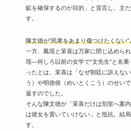
鉱を確保するのが目的」と宣言し、主だ
す。
陳文徳が“民衆をあまり傷つけたくない
一方、鳳瑶と茉喜は万家に閉じ込められ
瑶—何しろ以前の女学で“文先生”と名
ったとは。茉喜は「なぜ朝廷に訴えない
う）や明徳侯（めいとくこう）のせいで
返すのでした。
そんな陳文徳が「茉喜だけは別室へ案内
は彼女を置いていけない」と抵抗。結局
す。