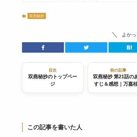
双燕秘抄
よかっ
目次
前の記事
双燕秘抄のトップペー
双燕秘抄 第21話の
ジ
すじ＆感想｜万嘉
白鳳瑶、ついに“火
結婚”へ…茉喜の想
どこへ？
この記事を書いた人