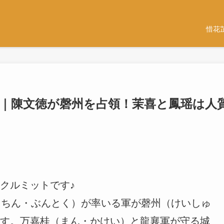
惜花
想｜陳文徳が磬州を占領！茉喜と鳳瑶は人
クルミットです♪
（ちん・ぶんとく）が率いる軍が磬州（けいしゅ
す。万嘉桂（まん・かけい）と龍襄軍が守る城