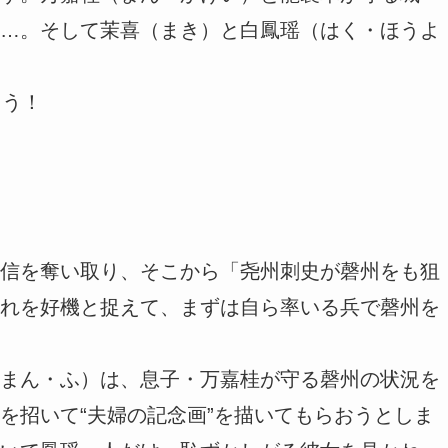
…。そして茉喜（まき）と白鳳瑶（はく・ほうよ
ょう！
信を奪い取り、そこから「尧州刺史が磬州をも狙
れを好機と捉えて、まずは自ら率いる兵で磬州を
まん・ふ）は、息子・万嘉桂が守る磬州の状況を
を招いて“夫婦の記念画”を描いてもらおうとしま