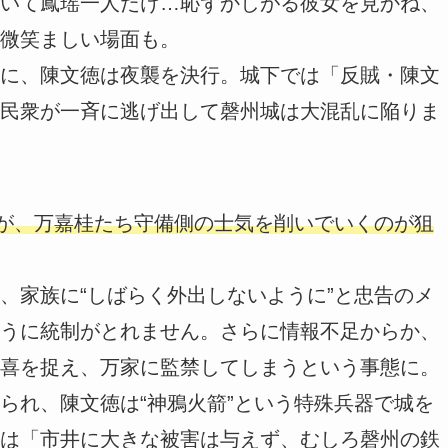
いて鳳瑶一人だけ…恥ずかしがる彼女を見かね、
微笑ましい場面も。
に、陳文徳は夜襲を決行。城下では「反賊・陳文
民衆が一斉に逃げ出して磬州城は大混乱に陥りま
”が、万嘉桂たち守備側の士気を削いでいくのが狙
、家族に“しばらく外出しないように”と忠告のメ
うに統制がとれません。さらに情報不足からか、
喜を捉え、万家に監禁してしまうという事態に。
られ、陳文徳は“神鴉火箭”という特殊兵器で城を
は「市井に大きな被害は与えず、むしろ磬州の鉄