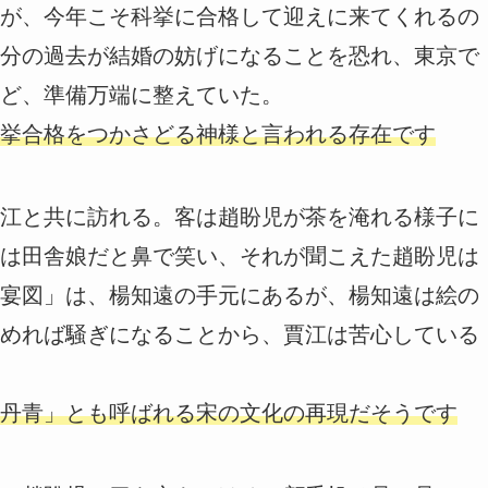
が、今年こそ科挙に合格して迎えに来てくれるの
分の過去が結婚の妨げになることを恐れ、東京で
ど、準備万端に整えていた。
挙合格をつかさどる神様と言われる存在です
江と共に訪れる。客は趙盼児が茶を淹れる様子に
は田舎娘だと鼻で笑い、それが聞こえた趙盼児は
宴図」は、楊知遠の手元にあるが、楊知遠は絵の
めれば騒ぎになることから、賈江は苦心している
丹青」とも呼ばれる宋の文化の再現だそうです