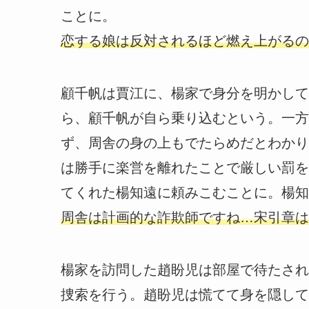
ことに。
恋する娘は反対されるほど燃え上がるの
顧千帆は賈江に、楊家で身分を明かして
ら、顧千帆が自ら乗り込むという。一方
ず、周舎の身の上もでたらめだとわかり
は勝手に楽営を離れたことで厳しい罰を
てくれた楊知遠に頼みこむことに。楊知
周舎は計画的な詐欺師ですね…宋引章は
楊家を訪問した趙盼児は部屋で待たされ
捜索を行う。趙盼児は慌てて身を隠して