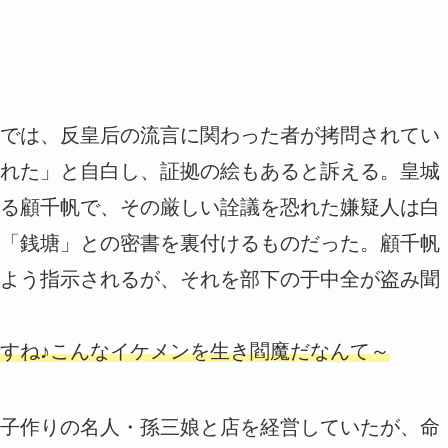
では、反皇后の流言に関わった者が拷問されてい
れた」と自白し、証拠の絵もあると訴える。皇城
る顧千帆で、その厳しい詮議を恐れた嫌疑人は白
「銭塘」との密書を裏付けるものだった。顧千帆
よう指示されるが、それを部下の于中全が盗み聞
すね♪こんなイケメンを生き閻魔だなんて～
子作りの名人・孫三娘と店を経営していたが、命