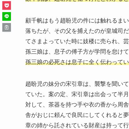
顧千帆はもう趙盼児の件には触れるまい
落ちたが、その父を捕えたのが皇城司だ
てさまよっていた時に妓楼に売られ、芸
孫三娘は、息子の傅子方が学問を怠けて
孫三娘の必死さは息子に全く伝わってい
趙盼児の妹分の宋引章は、襲撃を聞いて
ていた。案の定、宋引章は出会って半月
対して、茶器を持つ手や衣の香から周舎
舎がおじに頼んで良民にしてくれると夢
章の姉から託されている財産は持って行