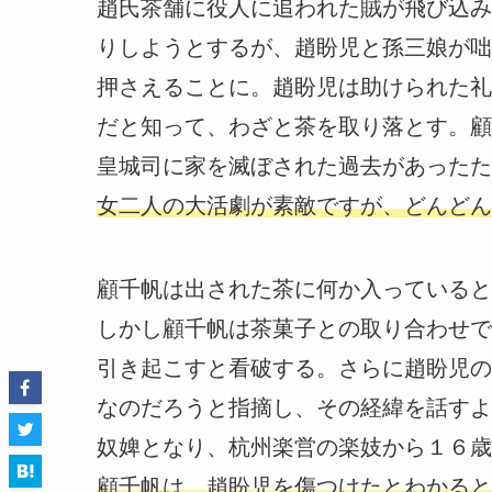
趙氏茶舗に役人に追われた賊が飛び込み
りしようとするが、趙盼児と孫三娘が咄
押さえることに。趙盼児は助けられた礼
だと知って、わざと茶を取り落とす。顧
皇城司に家を滅ぼされた過去があったた
女二人の大活劇が素敵ですが、どんどん
顧千帆は出された茶に何か入っていると
しかし顧千帆は茶菓子との取り合わせで
引き起こすと看破する。さらに趙盼児の
なのだろうと指摘し、その経緯を話すよ
奴婢となり、杭州楽営の楽妓から１６歳
顧千帆は、趙盼児を傷つけたとわかると