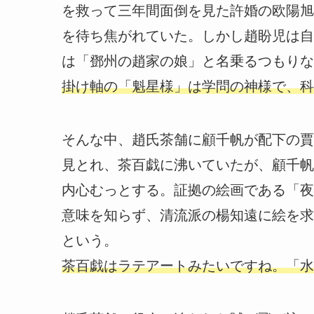
を救って三年間面倒を見た許婚の欧陽旭
を待ち焦がれていた。しかし趙盼児は自
は「鄧州の趙家の娘」と名乗るつもりな
掛け軸の「魁星様」は学問の神様で、科
そんな中、趙氏茶舗に顧千帆が配下の賈
見とれ、茶百戯に沸いていたが、顧千帆
内心むっとする。証拠の絵画である「夜
意味を知らず、清流派の楊知遠に絵を求
という。
茶百戯はラテアートみたいですね。「水