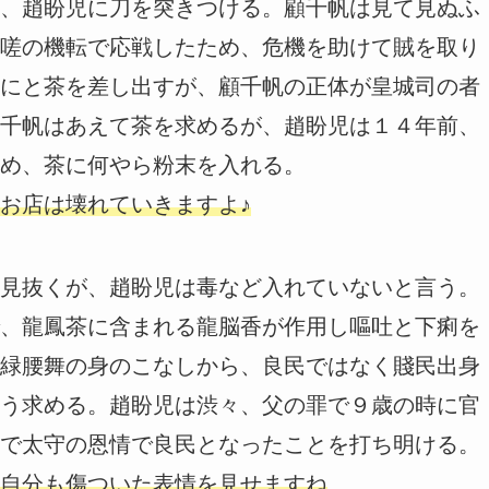
、趙盼児に刀を突きつける。顧千帆は見て見ぬふ
嗟の機転で応戦したため、危機を助けて賊を取り
にと茶を差し出すが、顧千帆の正体が皇城司の者
千帆はあえて茶を求めるが、趙盼児は１４年前、
め、茶に何やら粉末を入れる。
お店は壊れていきますよ♪
見抜くが、趙盼児は毒など入れていないと言う。
、龍鳳茶に含まれる龍脳香が作用し嘔吐と下痢を
緑腰舞の身のこなしから、良民ではなく賤民出身
う求める。趙盼児は渋々、父の罪で９歳の時に官
で太守の恩情で良民となったことを打ち明ける。
自分も傷ついた表情を見せますね