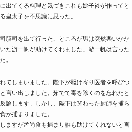
に出てくる料理と気づきこれも姚子衿が作ってと
る皇太子を不思議に思った。
司膳司を出て行った。ところが男は突然襲いかか
いた游一帆が助けてくれました。游一帆は言った
た。
れてしまいました。陛下が駆け寄り医者を呼びつ
と言い出しました。茹でて毒を除くのを忘れたと
反論します。しかし、陛下は関わった厨師を捕ら
食が捕まりました。
しますが孟尚食も捕まり誰も助けてくれないと言