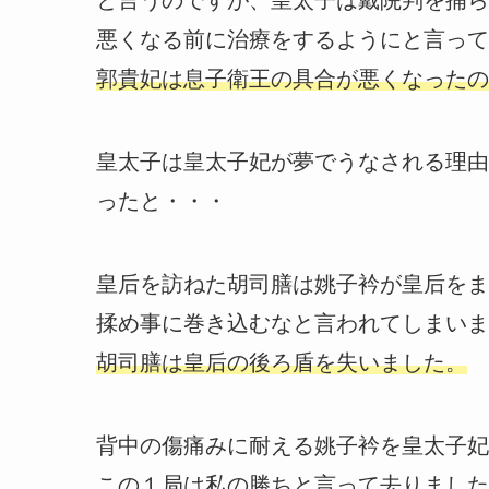
悪くなる前に治療をするようにと言って
郭貴妃は息子衛王の具合が悪くなったの
皇太子は皇太子妃が夢でうなされる理由
ったと・・・
皇后を訪ねた胡司膳は姚子衿が皇后をま
揉め事に巻き込むなと言われてしまいま
胡司膳は皇后の後ろ盾を失いました。
背中の傷痛みに耐える姚子衿を皇太子妃
この１局は私の勝ちと言って去りました