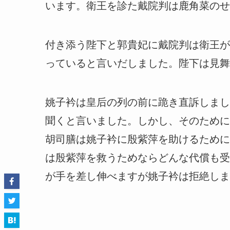
います。衛王を診た戴院判は鹿角菜のせ
付き添う陛下と郭貴妃に戴院判は衛王が
っていると言いだしました。陛下は見舞
姚子衿は皇后の列の前に跪き直訴しまし
聞くと言いました。しかし、そのために
胡司膳は姚子衿に殷紫萍を助けるために
は殷紫萍を救うためならどんな代償も受
が手を差し伸べますが姚子衿は拒絶しま