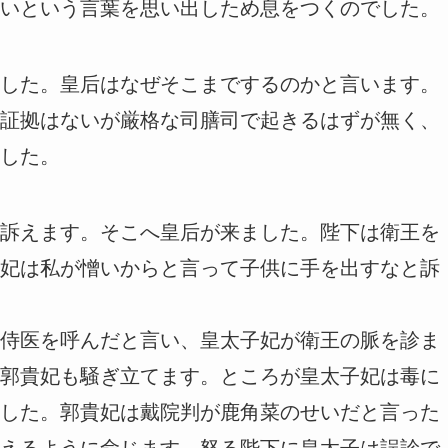
いという言葉を思い出しため息をつくのでした。
した。皇后はなぜそこまでするのかと言います。
証拠はないが厳格な司膳司で起きるはずが無く、
した。
訴えます。そこへ皇后が来ました。陛下は衛王を
妃は私が憎いからと言って子供に手を出すなと訴
侍医を呼んだと言い、皇太子妃が衛王の脈を診ま
郭貴妃も騒ぎ立てます。ところが皇太子妃は毒に
した。郭貴妃は戴院判が鹿角菜のせいだと言った
えるように命じます。怒る陛下に皇太子は誤診で