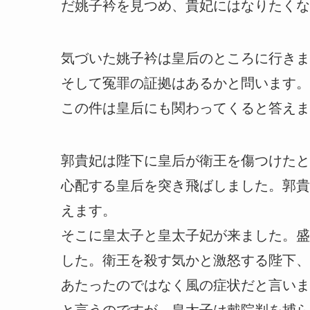
だ姚子衿を見つめ、貴妃にはなりたくな
気づいた姚子衿は皇后のところに行きま
そして冤罪の証拠はあるかと問います。
この件は皇后にも関わってくると答えま
郭貴妃は陛下に皇后が衛王を傷つけたと
心配する皇后を突き飛ばしました。郭貴
えます。
そこに皇太子と皇太子妃が来ました。盛
した。衛王を殺す気かと激怒する陛下、
あたったのではなく風の症状だと言いま
と言うのですが、皇太子は戴院判を捕ら