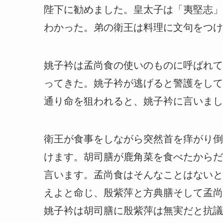
陛下に勧めました。皇太子は「夷堅志」
わかった。弟の衛王は料理に文句をつけ
姚子衿は孟尚食の使いのものに呼ばれて
ってきた。姚子衿が逃げると警護をして
通り命を狙われると、姚子衿に言いまし
衛王が食事をしながら突然首を痒がり倒
けます。胡司膳が鹿角菜を食べたからだ
言います。孟尚食はそんなことはないと
えよと命じ、殷紫萍と方典膳そして孟尚
姚子衿は胡司膳に殷紫萍は無実だと抗議