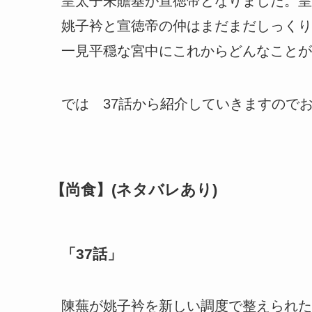
皇太子朱贍基が宣徳帝となりました。皇
姚子衿と宣徳帝の仲はまだまだしっくり
一見平穏な宮中にこれからどんなことが
では 37話から紹介していきますので
【尚食】(ネタバレあり)
「37話」
陳蕪が姚子衿を新しい調度で整えられた