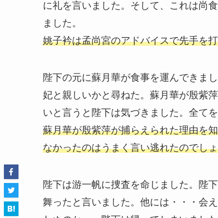
に礼を言いました。そして、これは尚食
ました。
姚子衿は孟尚宮のアドバイスで先手を打
陛下の元に蘇月華が食事を運んできまし
妃と親しいかと尋ねた。蘇月華が殷紫萍
いと言うと陛下は気づきました。全てを
蘇月華が殷紫萍が捕らえられた理由を知
なかったのはうまく言い逃れたのでしょ
陛下は游一帆に捜査を命じました。陛下
舞ったと言いました。他には・・・会え