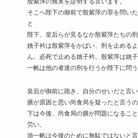
殷紫萍の無実を証明する言います。
そこへ陛下の御前で殷紫萍の罪を問いた
と
陛下、皇后らが見るなか殷紫萍たちの刑
姚子衿は殷紫萍をかばい、刑を止めるよ
ん。必死で止める姚子衿。殷紫萍は姚子
一帆は他の者達の刑を行うか陛下に問う
皇后が御前に跪き、自分のせいだと言い
膳が原因と思い尚食局を疑ったと言うの
下は今後、尚食局の膳が問題になること
労い、
游一帆は今後のために無駄ではないと言