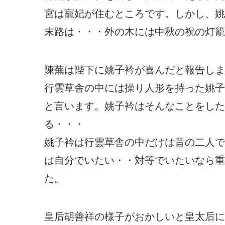
宮は寵妃が住むところです。しかし、姚
末路は・・・外の木には中秋の祝の灯籠
陳蕪は陛下に姚子衿が喜んだと報告しま
行雲草舎の中には操り人形を持った姚子
と言います。姚子衿はそんなことをした
る・・・
姚子衿は行雲草舎の中だけは昔の二人で
は自分でいたい・・対等でいたいなら重
た。
皇后胡善祥の様子がおかしいと皇太后に