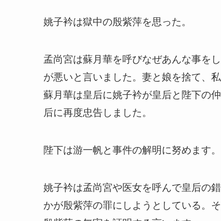
姚子衿は獄中の殷紫萍を思った。
孟尚宮は蘇月華を呼びなぜあんな事をし
が悪いと言いました。妻と娘を捨て、私
蘇月華は皇后に姚子衿が皇后と陛下の仲
后に再度忠告しました。
陛下は游一帆と事件の解明に努めます。
姚子衿は孟尚宮や医女を呼んで皇后の錯
かが殷紫萍の罪にしようとしている。そ