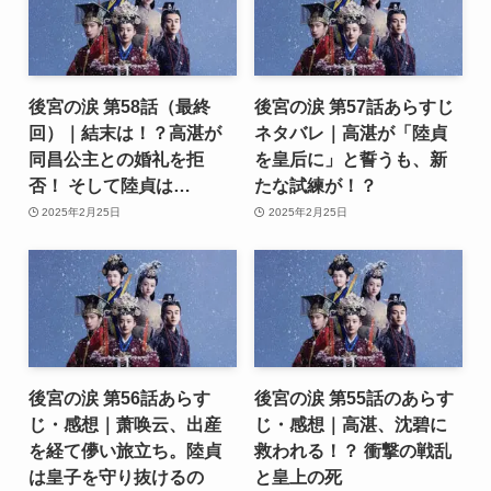
後宮の涙 第58話（最終
後宮の涙 第57話あらすじ
回）｜結末は！？高湛が
ネタバレ｜高湛が「陸貞
同昌公主との婚礼を拒
を皇后に」と誓うも、新
否！ そして陸貞は…
たな試練が！？
2025年2月25日
2025年2月25日
後宮の涙 第56話あらす
後宮の涙 第55話のあらす
じ・感想｜萧唤云、出産
じ・感想｜高湛、沈碧に
を経て儚い旅立ち。陸貞
救われる！？ 衝撃の戦乱
は皇子を守り抜けるの
と皇上の死