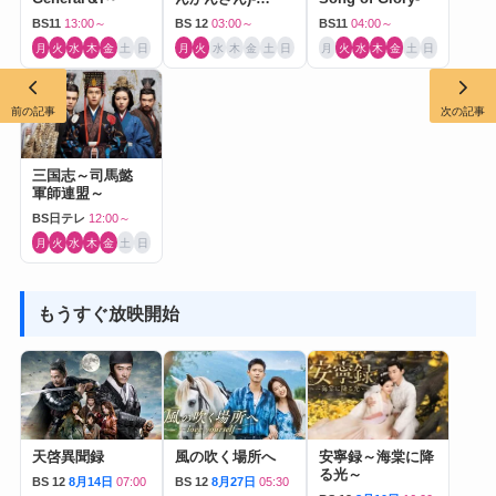
Journey to Love-
BS11
13:00～
BS 12
03:00～
BS11
04:00～
月
火
水
木
金
土
日
月
火
水
木
金
土
日
月
火
水
木
金
土
日
前の記事
次の記事
三国志～司馬懿
軍師連盟～
BS日テレ
12:00～
月
火
水
木
金
土
日
もうすぐ放映開始
天啓異聞録
風の吹く場所へ
安寧録～海棠に降
る光～
BS 12
8月14日
07:00
BS 12
8月27日
05:30