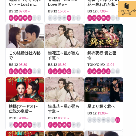
い＞～Lost in
Love Me～
花～奪われた私～
Love～
このドラマ全
BS 12
07:00～
BS 12
15:00～
BS 12
07:00～
話一覧
月
火
水
木
金
土
日
月
火
水
木
金
土
日
月
火
水
木
金
土
日
この結婚は社内秘
惜花芷～星が照ら
錦衣夜行 愛と密
で
す道～
命
BS 12
05:30～
BS 12
03:30～
TOKYO MX
11:04～
月
火
水
木
金
土
日
月
火
水
木
金
土
日
月
火
水
木
金
土
日
扶揺(フーヤオ)～
惜花芷～星が照ら
星より輝く君へ
伝説の皇后～
す道～
BS 12
13:00～
BS11
04:00～
BS 12
03:30～
月
火
水
木
金
土
日
月
火
水
木
金
土
日
月
火
水
木
金
土
日