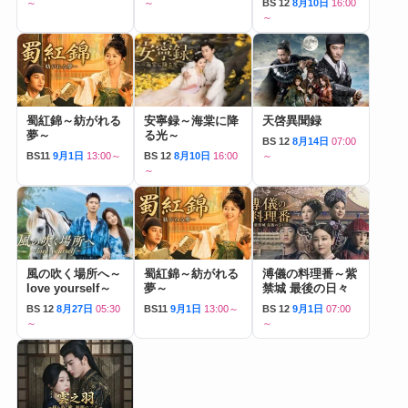
～
～
BS 12
8月10日
16:00
～
蜀紅錦～紡がれる
安寧録～海棠に降
天啓異聞録
夢～
る光～
BS 12
8月14日
07:00
BS11
9月1日
13:00～
BS 12
8月10日
16:00
～
～
風の吹く場所へ～
蜀紅錦～紡がれる
溥儀の料理番～紫
love yourself～
夢～
禁城 最後の日々
BS 12
8月27日
05:30
BS11
9月1日
13:00～
BS 12
9月1日
07:00
～
～