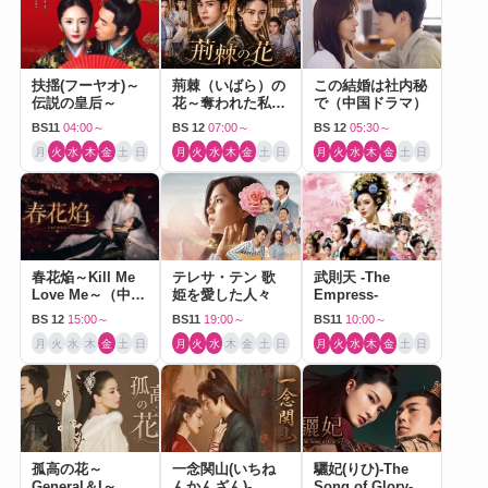
扶揺(フーヤオ)～
荊棘（いばら）の
この結婚は社内秘
伝説の皇后～
花～奪われた私～
で（中国ドラマ）
（中国ドラマ）
BS11
04:00～
BS 12
07:00～
BS 12
05:30～
月
火
水
木
金
土
日
月
火
水
木
金
土
日
月
火
水
木
金
土
日
春花焔～Kill Me
テレサ・テン 歌
武則天 -The
Love Me～（中国
姫を愛した人々
Empress-
ドラマ）
BS 12
15:00～
BS11
19:00～
BS11
10:00～
月
火
水
木
金
土
日
月
火
水
木
金
土
日
月
火
水
木
金
土
日
孤高の花～
一念関山(いちね
驪妃(りひ)-The
General＆I～
んかんざん)-
Song of Glory-