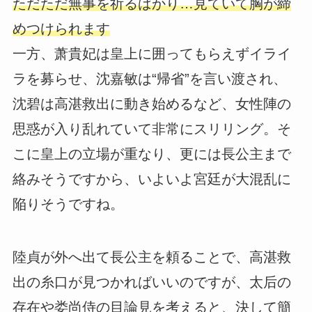
ただただ無事を祈るばかり…見ていて胸が締
めつけられます
一方、萧貴妃は皇上に囲ってもらえずイライ
ラを募らせ、沈嘉敏は“帰省”を言い渡され、
沈碧は高湛救出に動き始めるなど、女性陣の
思惑が入り乱れていて非常にスリリング。そ
こに皇上の立場が重なり、更には長公主まで
絡みそうですから、いよいよ宮廷が大混乱に
陥りそうですね。
陸貞が外へ出て長公主を頼ることで、高湛救
出の糸口が見つかればいいのですが、太后の
存在や娄尚侍の目論見を考えると、決して簡