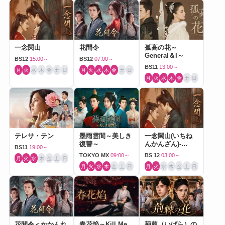
一念関山
花間令
孤高の花～
General＆I～
BS12
15:00～
BS12
07:00～
BS11
13:00～
月
火
水
木
金
土
日
月
火
水
木
金
土
日
月
火
水
木
金
土
日
テレサ・テン
墨雨雲間～美しき
一念関山(いちね
復讐～
んかんざん)-
BS11
19:00～
Journey to Love-
TOKYO MX
09:00～
BS 12
03:00～
月
火
水
木
金
土
日
月
火
水
木
金
土
日
月
火
水
木
金
土
日
花間令＜かかんれ
春花焔～Kill Me
荊棘（いばら）の