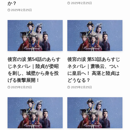
か？
2025年2月25日
2025年2月25日
後宮の涙 第54話のあらす
後宮の涙 第53話あらすじ
じネタバレ｜陸貞が娄昭
ネタバレ｜萧唤云、つい
を刺し、城壁から身を投
に皇后へ！ 高湛と陸貞は
げる衝撃展開！
どうなる？
2025年2月25日
2025年2月25日