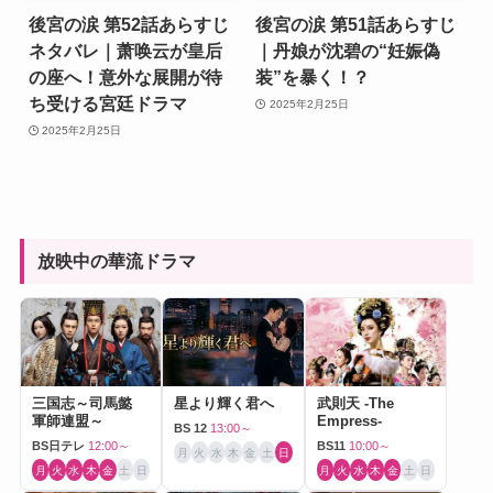
後宮の涙 第52話あらすじ
後宮の涙 第51話あらすじ
ネタバレ｜萧唤云が皇后
｜丹娘が沈碧の“妊娠偽
の座へ！意外な展開が待
装”を暴く！？
ち受ける宮廷ドラマ
2025年2月25日
2025年2月25日
放映中の華流ドラマ
三国志～司馬懿
星より輝く君へ
武則天 -The
軍師連盟～
Empress-
BS 12
13:00～
BS日テレ
12:00～
BS11
10:00～
月
火
水
木
金
土
日
月
火
水
木
金
土
日
月
火
水
木
金
土
日