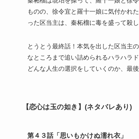
秦柘榴は琥珀を操って、羅十一娘と徐令
ものの、徐令宜と羅十一娘に気付かれた
った区当主は、秦柘榴に毒を盛って殺し
とうとう最終話！本気を出した区当主の
なところまで追い詰められるハラハラド
どんな人生の選択をしていくのか、最後
【恋心は玉の如き】(ネタバレあり)
第４３話「思いもかけぬ濡れ衣」