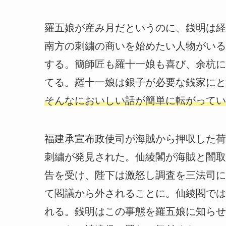
羅五娘が産み月だというのに、銭明は経
南方の刺繍の商いを始めたい人物がいる
する。簡師匠も羅十一娘も喜び、余杭に
てる。羅十一娘は銀子が必要な銭家にと
そんなにおいしい話が簡単に転がってい
福建承宣布政使司が海賊から押収した荷
刺繍が発見された。仙綾閣が海賊と闇取
告を受け、陛下は激怒し調査を三法司に
て閣議から外されることに。仙綾閣では
れる。銭明はこの事態を羅五娘に知らせ