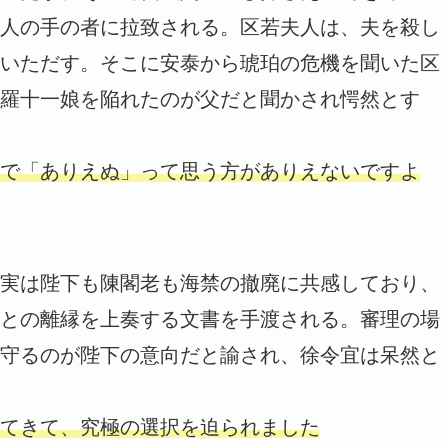
人の手の者に拉致される。区若夫人は、夫を殺し
いただす。そこに安泰から琥珀の危機を聞いた区
羅十一娘を陥れたのが父だと聞かされ愕然とす
で「ありえぬ」って思う方がありえないですよ
実は陛下も陳閣老も海禁の撤廃に共感しており、
との離縁を上奏する文書を手渡される。審理の場
守るのが陛下の意向だと諭され、徐令宜は呆然と
てきて、究極の選択を迫られました