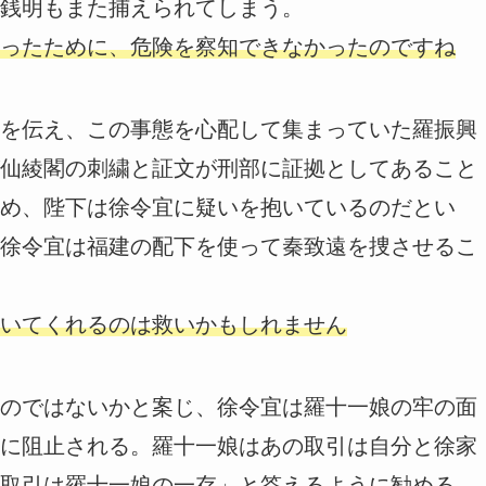
銭明もまた捕えられてしまう。
ったために、危険を察知できなかったのですね
を伝え、この事態を心配して集まっていた羅振興
仙綾閣の刺繍と証文が刑部に証拠としてあること
め、陛下は徐令宜に疑いを抱いているのだとい
徐令宜は福建の配下を使って秦致遠を捜させるこ
いてくれるのは救いかもしれません
のではないかと案じ、徐令宜は羅十一娘の牢の面
に阻止される。羅十一娘はあの取引は自分と徐家
取引は羅十一娘の一存」と答えるように勧める。