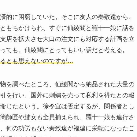
済的に困窮していた。そこに友人の秦致遠から、
ともちかけられ、すぐに仙綾閣と羅十一娘に話を
支店を拡大させ大口の注文にも対応する計画を立
っても、仙綾閣にとってもいい話だと考える。
るとも思えないのですが…
物を調べたところ、仙綾閣から納品された大量の
引を行い、国外に刺繍を売って私利を得たとの報
命じたという。徐令宜は否定するが、関係者とし
簡師匠や繍女も全員捕えられ、羅十一娘も連行さ
、何の功労もない秦致遠が福建に栄転になったこ