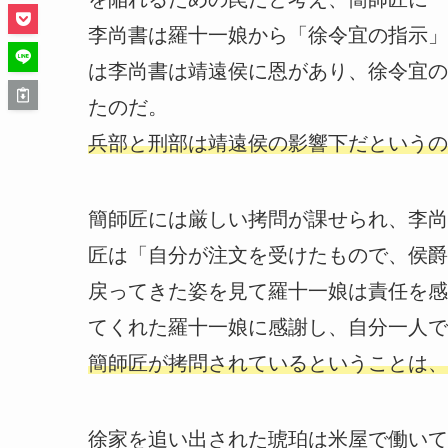
李尚書は羅十一娘から「徐令宜の指示」
は李尚書は靖遠侯に恩があり、徐令宜の
たのだ。
兵部と刑部は靖遠侯の影響下だというの
簡師匠には厳しい拷問が課せられ、李尚
匠は「自分が注文を受けたもので、侯爵
戻ってきた姿を見て羅十一娘は責任を感
てくれた羅十一娘に感謝し、自分一人で
簡師匠が拷問されているということは、
徐家を追い出された琥珀は米屋で働いて