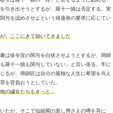
を引き出そうとするが、羅十一娘は否定する。実
関与を認めさせよという靖遠侯の要求に応じてい
が、ここにきて効いてきました
書は徐令宜の関与を白状させようとするが、簡師
も羅十一娘も関与していない」と言い張る。牢に
じるが、簡師匠は自分の孤独な人生に希望を与え
罪を背負おうとしていた。
他の繍女たちもきっと…
いたが、そこで仙綾閣の差し押さえの噂を耳に