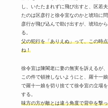
し、いたたまれずに飛び出すと、区若夫
たのは区彦行と徐令宜なのかと琥珀に問
彦行が飛び込んで助け出すが、琥珀から
る。
父の犯行を「ありえぬ」って、この時点
ね！
徐令宜は陳閣老に妻の無実を訴えるが、
この件で頓挫しないようにと、羅十一娘
で羅十一娘を切り捨てて徐令宜の立場を
する。
味方の方が敵とは違う角度で背中を撃っ