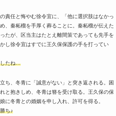
の責任と悔やむ徐令宜に、「他に選択肢はなかっ
め、秦柘榴を手厚く葬ることに。秦柘榴が伝えた
ったが、区当主はたとえ離間策であっても先手を
かし徐令宜はすでに王久保保護の手を打ってい
したね…
立ち、冬青に「誠意がない」と突き返される。困
れと抱きしめ、冬青は簪を受け取る。王久保の保
娘に冬青との婚姻を申し入れ、許可を得る。
勝ち♪