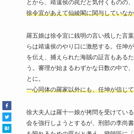
とから、靖遠侯の罠だと気付くものの、
徐令宜があえて仙綾閣に関与していなか
羅五娘は徐令宜に銭明の言い残した言葉
らは靖遠侯のやり口に激怒する。任坤が
を伝え、捕えられた海賊の証言もあるた
う。審理が始まるわずかな日数の中で、
とに。
一心同体の羅家以外にも、任坤が信じて
徐大夫人は羅十一娘が拷問を受けている
会を強行しようとするが、刑部の李尚書
を陥れるための罠だと考え、簡師匠に「