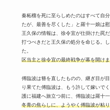
秦柘榴を死に至らしめたのはすべて自分
たが、最善を尽くした」と羅十一娘は慰
王久保の情報は、徐令宜が仕掛けた罠だ
打つべきだと王久保の処分を命じる。し
た。
区当主と徐令宜の最終戦争が幕を開けま
傅臨波は簪を直したものの、継ぎ目が目
り果てた傅臨波は、もう許して嫁いでく
護に福建へ旅立つ前に、傅臨波は羅十一
冬青の焦らしに、ようやく傅臨波が粘り