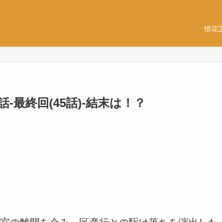
惜花
話-最終回(45話)-結末は！？