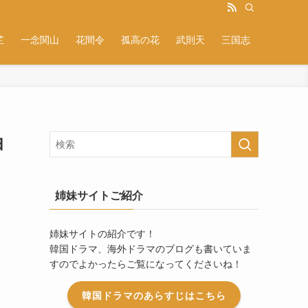
芷
一念関山
花間令
孤高の花
武則天
三国志
由
姉妹サイトご紹介
姉妹サイトの紹介です！
韓国ドラマ、海外ドラマのブログも書いていま
すのでよかったらご覧になってくださいね！
韓国ドラマのあらすじはこちら