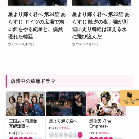
星より輝く君へ 第34話 あ
星より輝く君へ 第32話 あ
らすじ ドイツの広場で鳩
らすじ 除夕の夜、猫が川
に餌をやる紀星と、偶然
辺に走り韓廷は凍える水
現れた韓廷
に飛び込んだ
2026年4月12日
2026年4月12日
放映中の華流ドラマ
このドラマ全
話一覧
三国志～司馬懿
星より輝く君へ
武則天 -The
軍師連盟～
Empress-
BS 12
13:00～
BS日テレ
12:00～
BS11
10:00～
月
火
水
木
金
土
日