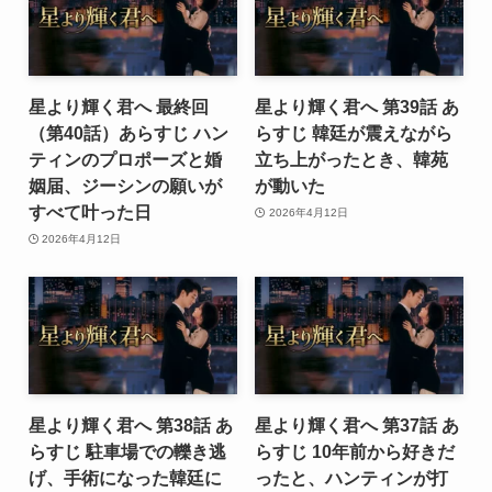
星より輝く君へ 最終回
星より輝く君へ 第39話 あ
（第40話）あらすじ ハン
らすじ 韓廷が震えながら
ティンのプロポーズと婚
立ち上がったとき、韓苑
姻届、ジーシンの願いが
が動いた
すべて叶った日
2026年4月12日
2026年4月12日
星より輝く君へ 第38話 あ
星より輝く君へ 第37話 あ
らすじ 駐車場での轢き逃
らすじ 10年前から好きだ
げ、手術になった韓廷に
ったと、ハンティンが打