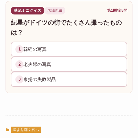
華流ミニクイズ
名場面編
第1問/全5問
紀星がドイツの街でたくさん撮ったもの
は？
韓廷の写真
1
老夫婦の写真
2
東揚の失敗製品
3
星より輝く君へ