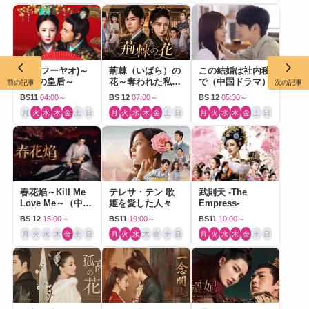
扶揺(フーヤオ)～
荊棘（いばら）の
この結婚は社内秘
伝説の皇后～
花～奪われた私～
で（中国ドラマ）
前の記事
次の記事
（中国ドラマ）
BS11
04:00～
BS 12
07:00～
BS 12
05:30～
月
火
水
木
金
土
日
月
火
水
木
金
土
日
月
火
水
木
金
土
日
春花焔～Kill Me
テレサ・テン 歌
武則天 -The
Love Me～（中国
姫を愛した人々
Empress-
ドラマ）
BS 12
15:00～
BS11
19:00～
BS11
10:00～
月
火
水
木
金
土
日
月
火
水
木
金
土
日
月
火
水
木
金
土
日