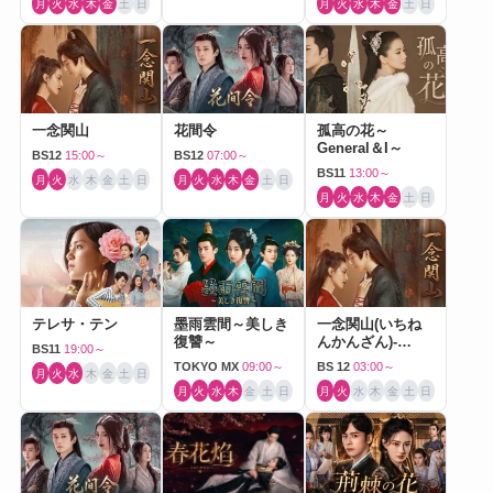
月
火
水
木
金
土
日
月
火
水
木
金
土
日
一念関山
花間令
孤高の花～
General＆I～
BS12
15:00～
BS12
07:00～
BS11
13:00～
月
火
水
木
金
土
日
月
火
水
木
金
土
日
月
火
水
木
金
土
日
テレサ・テン
墨雨雲間～美しき
一念関山(いちね
復讐～
んかんざん)-
BS11
19:00～
Journey to Love-
TOKYO MX
09:00～
BS 12
03:00～
月
火
水
木
金
土
日
月
火
水
木
金
土
日
月
火
水
木
金
土
日