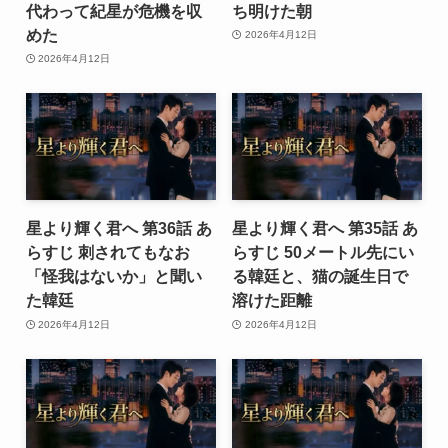
代わって紀星が危機を収
ち明けた朝
めた
2026年4月12日
2026年4月12日
星より輝く君へ 第36話 あ
星より輝く君へ 第35話 あ
らすじ 刺されてもなお
らすじ 50メートル先にい
「怪我はないか」と聞い
る韓廷と、猫の誕生日で
た韓廷
溶けた距離
2026年4月12日
2026年4月12日