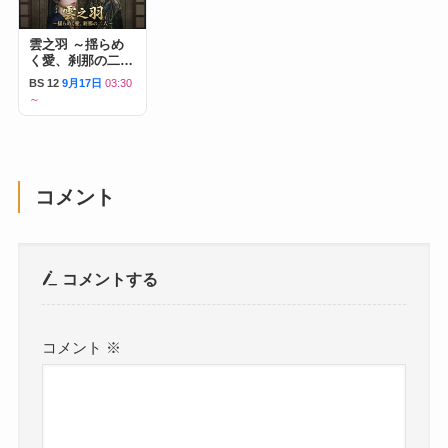
雲之羽 ～揺らめ
く愛、刹那の二人
～
BS 12
9月17日
03:30
～
コメント
コメントする
コメント
※