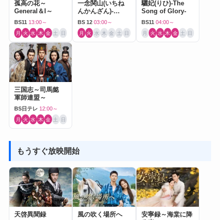
孤高の花～
一念関山(いちね
驪妃(りひ)-The
General＆I～
んかんざん)-
Song of Glory-
Journey to Love-
BS11
13:00～
BS 12
03:00～
BS11
04:00～
月
火
水
木
金
土
日
月
火
水
木
金
土
日
月
火
水
木
金
土
日
三国志～司馬懿
軍師連盟～
BS日テレ
12:00～
月
火
水
木
金
土
日
もうすぐ放映開始
天啓異聞録
風の吹く場所へ
安寧録～海棠に降