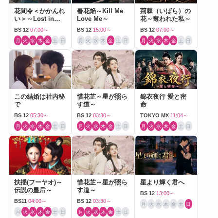
花間令＜かかんれ
春花焔～Kill Me
荊棘（いばら）の
い＞～Lost in
Love Me～
花～奪われた私～
Love～
BS 12
07:00～
BS 12
15:00～
BS 12
07:00～
月
火
水
木
金
土
日
月
火
水
木
金
土
日
月
火
水
木
金
土
日
この結婚は社内秘
惜花芷～星が照ら
錦衣夜行 愛と密
で
す道～
命
BS 12
05:30～
BS 12
03:30～
TOKYO MX
11:04～
月
火
水
木
金
土
日
月
火
水
木
金
土
日
月
火
水
木
金
土
日
扶揺(フーヤオ)～
惜花芷～星が照ら
星より輝く君へ
伝説の皇后～
す道～
BS 12
13:00～
BS11
04:00～
BS 12
03:30～
月
火
水
木
金
土
日
月
火
水
木
金
土
日
月
火
水
木
金
土
日