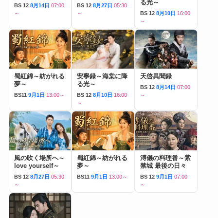
る光～
BS 12
8月14日
07:00
BS 12
8月27日
05:30
～
～
BS 12
8月10日
16:00
～
蜀紅錦～紡がれる
安寧録～海棠に降
天啓異聞録
夢～
る光～
BS 12
8月14日
07:00
BS11
9月1日
13:00～
BS 12
8月10日
16:00
～
～
風の吹く場所へ～
蜀紅錦～紡がれる
溥儀の料理番～紫
love yourself～
夢～
禁城 最後の日々
BS 12
8月27日
05:30
BS11
9月1日
13:00～
BS 12
9月1日
07:00
～
～