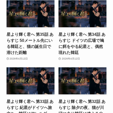
星より輝く君へ 第35話 あ
星より輝く君へ 第34話 あ
らすじ 50メートル先にい
らすじ ドイツの広場で鳩
る韓廷と、猫の誕生日で
に餌をやる紀星と、偶然
溶けた距離
現れた韓廷
2026年4月12日
2026年4月12日
星より輝く君へ 第33話 あ
星より輝く君へ 第32話 あ
らすじ 紀星がドイツへ旅
らすじ 除夕の夜、猫が川