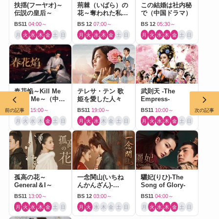
扶揺(フーヤオ)～
荊棘（いばら）の
この結婚は社内秘
伝説の皇后～
花～奪われた私～
で（中国ドラマ）
（中国ドラマ）
BS11
04:00～
BS 12
07:00～
BS 12
05:30～
月
火
水
木
金
土
日
月
火
水
木
金
土
日
月
火
水
木
金
土
日
春花焔～Kill Me
テレサ・テン 歌
武則天 -The
Love Me～（中国
姫を愛した人々
Empress-
ドラマ）
BS 12
15:00～
BS11
19:00～
BS11
10:00～
前の記事
次の記事
月
火
水
木
金
土
日
月
火
水
木
金
土
日
月
火
水
木
金
土
日
孤高の花～
一念関山(いちね
驪妃(りひ)-The
General＆I～
んかんざん)-
Song of Glory-
Journey to Love-
BS11
13:00～
BS 12
03:00～
BS11
04:00～
月
火
水
木
金
土
日
月
火
水
木
金
土
日
月
火
水
木
金
土
日