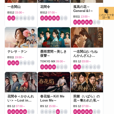
一念関山
花間令
孤高の花～
General＆I～
BS12
15:00～
BS12
07:00～
このドラマ全
BS11
13:00～
話一覧
月
火
水
木
金
土
日
月
火
水
木
金
土
日
月
火
水
木
金
土
日
テレサ・テン
墨雨雲間～美しき
一念関山(いちね
復讐～
んかんざん)-
BS11
19:00～
Journey to Love-
TOKYO MX
09:00～
BS 12
03:00～
月
火
水
木
金
土
日
月
火
水
木
金
土
日
月
火
水
木
金
土
日
花間令＜かかんれ
春花焔～Kill Me
荊棘（いばら）の
い＞～Lost in
Love Me～
花～奪われた私～
Love～
BS 12
07:00～
BS 12
15:00～
BS 12
07:00～
月
火
水
木
金
土
日
月
火
水
木
金
土
日
月
火
水
木
金
土
日