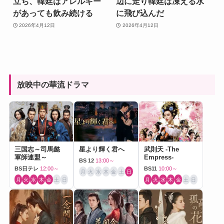
立ち、韓廷はアレルギー
辺に走り韓廷は凍える水
があっても飲み続ける
に飛び込んだ
2026年4月12日
2026年4月12日
放映中の華流ドラマ
三国志～司馬懿
星より輝く君へ
武則天 -The
軍師連盟～
Empress-
BS 12
13:00～
BS日テレ
12:00～
BS11
10:00～
月
火
水
木
金
土
日
月
火
水
木
金
土
日
月
火
水
木
金
土
日