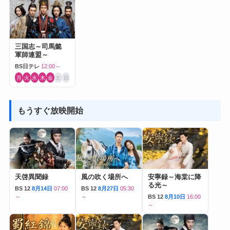
三国志～司馬懿
軍師連盟～
BS日テレ
12:00～
月
火
水
木
金
土
日
もうすぐ放映開始
天啓異聞録
風の吹く場所へ
安寧録～海棠に降
る光～
BS 12
8月14日
07:00
BS 12
8月27日
05:30
～
～
BS 12
8月10日
16:00
～