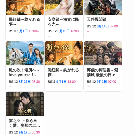
蜀紅錦～紡がれる
安寧録～海棠に降
天啓異聞録
夢～
る光～
BS 12
8月14日
07:00
BS11
9月1日
13:00～
BS 12
8月10日
16:00
～
～
風の吹く場所へ～
蜀紅錦～紡がれる
溥儀の料理番～紫
love yourself～
夢～
禁城 最後の日々
BS 12
8月27日
05:30
BS11
9月1日
13:00～
BS 12
9月1日
07:00
～
～
雲之羽 ～揺らめ
く愛、刹那の二人
～
BS 12
9月17日
03:30