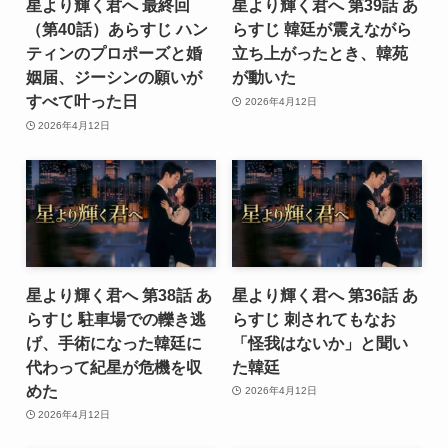
星より輝く君へ 最終回
星より輝く君へ 第39話 あ
（第40話）あらすじ ハン
らすじ 韓廷が震えながら
ティンのプロポーズと婚
立ち上がったとき、韓苑
姻届、ジーシンの願いが
が動いた
すべて叶った日
2026年4月12日
2026年4月12日
星より輝く君へ 第38話 あ
星より輝く君へ 第36話 あ
らすじ 駐車場での轢き逃
らすじ 刺されてもなお
げ、手術になった韓廷に
「怪我はないか」と聞い
代わって紀星が危機を収
た韓廷
めた
2026年4月12日
2026年4月12日