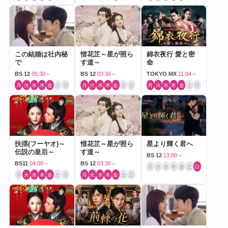
この結婚は社内秘
惜花芷～星が照ら
錦衣夜行 愛と密
で
す道～
命
BS 12
05:30～
BS 12
03:30～
TOKYO MX
11:04～
月
火
水
木
金
土
日
月
火
水
木
金
土
日
月
火
水
木
金
土
日
扶揺(フーヤオ)～
惜花芷～星が照ら
星より輝く君へ
伝説の皇后～
す道～
BS 12
13:00～
BS11
04:00～
BS 12
03:30～
月
火
水
木
金
土
日
月
火
水
木
金
土
日
月
火
水
木
金
土
日