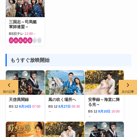
三国志～司馬懿
軍師連盟～
BS日テレ
12:00～
月
火
水
木
金
土
日
もうすぐ放映開始
前の記事
次の記事
天啓異聞録
風の吹く場所へ
安寧録～海棠に降
る光～
BS 12
8月14日
07:00
BS 12
8月27日
05:30
～
～
BS 12
8月10日
16:00
～