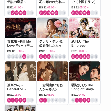
伝説の皇后～
花～奪われた私～
で（中国ドラマ）
（中国ドラマ）
BS11
04:00～
BS 12
07:00～
BS 12
05:30～
月
火
水
木
金
土
日
月
火
水
木
金
土
日
月
火
水
木
金
土
日
春花焔～Kill Me
テレサ・テン 歌
武則天 -The
Love Me～（中国
姫を愛した人々
Empress-
ドラマ）
BS 12
15:00～
BS11
19:00～
BS11
10:00～
月
火
水
木
金
土
日
月
火
水
木
金
土
日
月
火
水
木
金
土
日
孤高の花～
一念関山(いちね
驪妃(りひ)-The
General＆I～
んかんざん)-
Song of Glory-
Journey to Love-
BS11
13:00～
BS 12
03:00～
BS11
04:00～
月
火
水
木
金
土
日
月
火
水
木
金
土
日
月
火
水
木
金
土
日