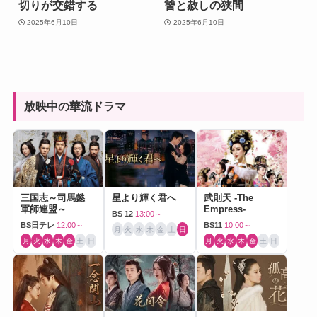
切りが交錯する
讐と赦しの狭間
2025年6月10日
2025年6月10日
放映中の華流ドラマ
三国志～司馬懿
星より輝く君へ
武則天 -The
軍師連盟～
Empress-
BS 12
13:00～
BS日テレ
12:00～
BS11
10:00～
月
火
水
木
金
土
日
月
火
水
木
金
土
日
月
火
水
木
金
土
日