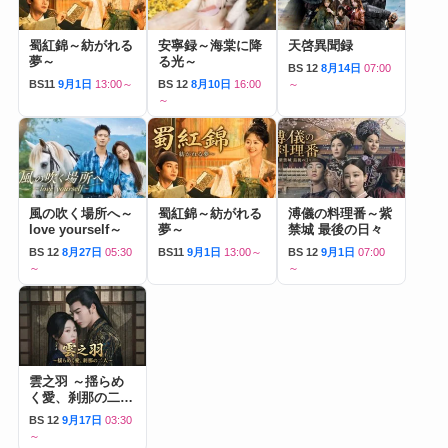
蜀紅錦～紡がれる
安寧録～海棠に降
天啓異聞録
夢～
る光～
BS 12
8月14日
07:00
BS11
9月1日
13:00～
BS 12
8月10日
16:00
～
～
風の吹く場所へ～
蜀紅錦～紡がれる
溥儀の料理番～紫
love yourself～
夢～
禁城 最後の日々
BS 12
8月27日
05:30
BS11
9月1日
13:00～
BS 12
9月1日
07:00
～
～
雲之羽 ～揺らめ
く愛、刹那の二人
～
BS 12
9月17日
03:30
～