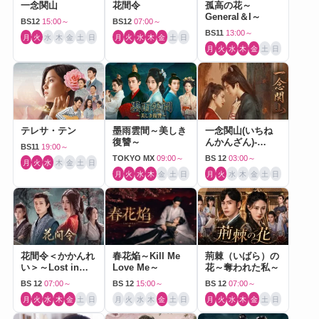
一念関山
花間令
孤高の花～
General＆I～
BS12
15:00～
BS12
07:00～
BS11
13:00～
月
火
水
木
金
土
日
月
火
水
木
金
土
日
月
火
水
木
金
土
日
テレサ・テン
墨雨雲間～美しき
一念関山(いちね
復讐～
んかんざん)-
BS11
19:00～
Journey to Love-
TOKYO MX
09:00～
BS 12
03:00～
月
火
水
木
金
土
日
月
火
水
木
金
土
日
月
火
水
木
金
土
日
花間令＜かかんれ
春花焔～Kill Me
荊棘（いばら）の
い＞～Lost in
Love Me～
花～奪われた私～
Love～
BS 12
07:00～
BS 12
15:00～
BS 12
07:00～
月
火
水
木
金
土
日
月
火
水
木
金
土
日
月
火
水
木
金
土
日