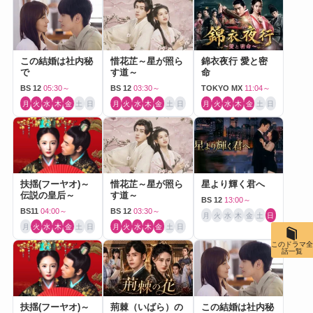
この結婚は社内秘
惜花芷～星が照ら
錦衣夜行 愛と密
で
す道～
命
BS 12
05:30～
BS 12
03:30～
TOKYO MX
11:04～
月
火
水
木
金
土
日
月
火
水
木
金
土
日
月
火
水
木
金
土
日
扶揺(フーヤオ)～
惜花芷～星が照ら
星より輝く君へ
伝説の皇后～
す道～
BS 12
13:00～
BS11
04:00～
BS 12
03:30～
月
火
水
木
金
土
日
月
火
水
木
金
土
日
月
火
水
木
金
土
日
このドラマ全
話一覧
扶揺(フーヤオ)～
荊棘（いばら）の
この結婚は社内秘