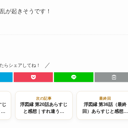
乱が起きそうです！
たらシェアしてね！
次の記事
最終回
すじ
浮図縁 第20話あらすじ
浮図縁 第36話（最終
と疑
と感想｜すれ違う正
回）あらすじと感想｜
義、ふたりの誓い
炎の浮図塔、ふたりの
新たな自由 結末は！