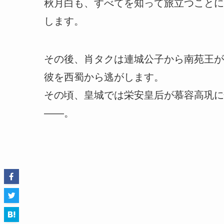
秋月白も、すべてを知って旅立つことに
します。
その後、肖タクは連城公子から南苑王が
彼を西蜀から逃がします。
その頃、皇城では栄安皇后が慕容高巩に
――。