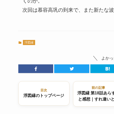
くのか。
次回は慕容高巩の到来で、また新たな波
浮図縁
よかっ
前の記事
目次
浮図縁 第18話あら
浮図縁のトップページ
と感想｜すれ違い
念の渦