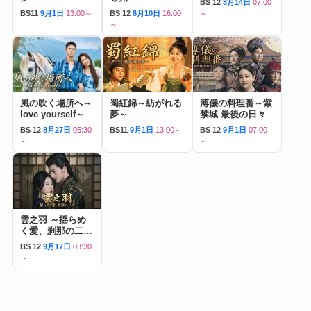
BS 12
8月14日
07:00
BS11
9月1日
13:00～
BS 12
8月10日
16:00
～
～
風の吹く場所へ～
蜀紅錦～紡がれる
溥儀の料理番～紫
love yourself～
夢～
禁城 最後の日々
BS 12
8月27日
05:30
BS11
9月1日
13:00～
BS 12
9月1日
07:00
～
～
雲之羽 ～揺らめ
く愛、刹那の二人
～
BS 12
9月17日
03:30
～