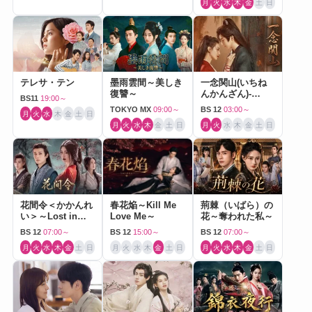
月
火
水
木
金
土
日
テレサ・テン
墨雨雲間～美しき
一念関山(いちね
復讐～
んかんざん)-
BS11
19:00～
Journey to Love-
TOKYO MX
09:00～
BS 12
03:00～
月
火
水
木
金
土
日
月
火
水
木
金
土
日
月
火
水
木
金
土
日
花間令＜かかんれ
春花焔～Kill Me
荊棘（いばら）の
い＞～Lost in
Love Me～
花～奪われた私～
Love～
BS 12
07:00～
BS 12
15:00～
BS 12
07:00～
月
火
水
木
金
土
日
月
火
水
木
金
土
日
月
火
水
木
金
土
日