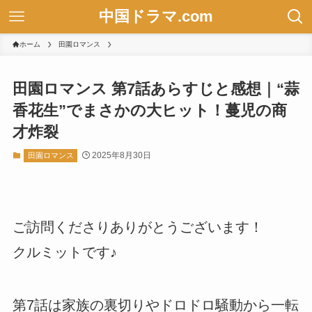
中国ドラマ.com
ホーム
田園ロマンス
田園ロマンス 第7話あらすじと感想｜“蒜
香花生”でまさかの大ヒット！蔓児の商
才炸裂
2025年8月30日
田園ロマンス
ご訪問くださりありがとうございます！
クルミットです♪
第7話は家族の裏切りやドロドロ騒動から一転