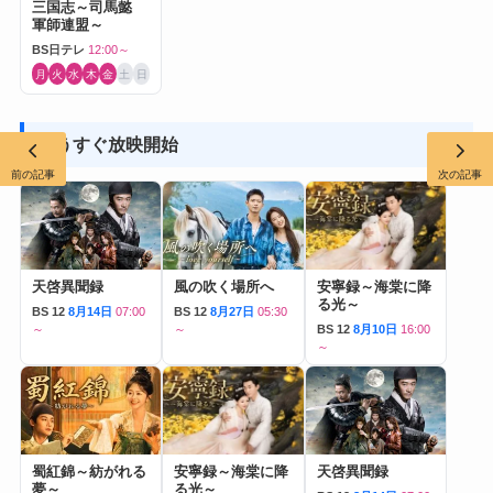
三国志～司馬懿
軍師連盟～
BS日テレ
12:00～
月
火
水
木
金
土
日
もうすぐ放映開始
前の記事
次の記事
天啓異聞録
風の吹く場所へ
安寧録～海棠に降
る光～
BS 12
8月14日
07:00
BS 12
8月27日
05:30
～
～
BS 12
8月10日
16:00
～
蜀紅錦～紡がれる
安寧録～海棠に降
天啓異聞録
夢～
る光～