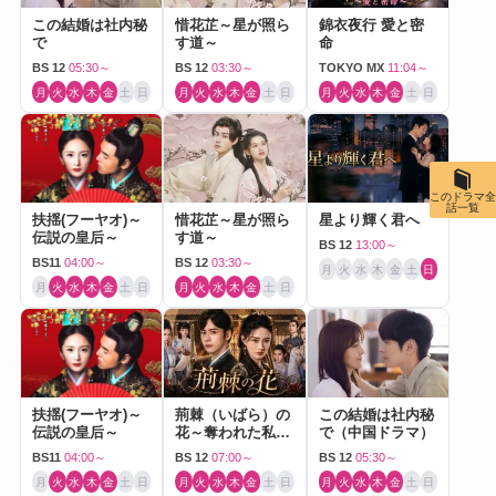
この結婚は社内秘
惜花芷～星が照ら
錦衣夜行 愛と密
で
す道～
命
BS 12
05:30～
BS 12
03:30～
TOKYO MX
11:04～
月
火
水
木
金
土
日
月
火
水
木
金
土
日
月
火
水
木
金
土
日
このドラマ全
話一覧
扶揺(フーヤオ)～
惜花芷～星が照ら
星より輝く君へ
伝説の皇后～
す道～
BS 12
13:00～
BS11
04:00～
BS 12
03:30～
月
火
水
木
金
土
日
月
火
水
木
金
土
日
月
火
水
木
金
土
日
扶揺(フーヤオ)～
荊棘（いばら）の
この結婚は社内秘
伝説の皇后～
花～奪われた私～
で（中国ドラマ）
（中国ドラマ）
BS11
04:00～
BS 12
07:00～
BS 12
05:30～
月
火
水
木
金
土
日
月
火
水
木
金
土
日
月
火
水
木
金
土
日