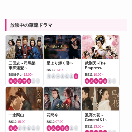
放映中の華流ドラマ
三国志～司馬懿
星より輝く君へ
武則天 -The
軍師連盟～
Empress-
BS 12
13:00～
BS日テレ
12:00～
BS11
10:00～
月
火
水
木
金
土
日
月
火
水
木
金
土
日
月
火
水
木
金
土
日
一念関山
花間令
孤高の花～
General＆I～
BS12
15:00～
BS12
07:00～
BS11
13:00～
月
火
水
木
金
土
日
月
火
水
木
金
土
日