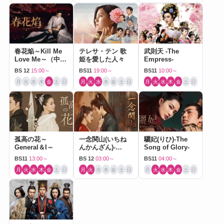
春花焔～Kill Me
テレサ・テン 歌
武則天 -The
Love Me～（中国
姫を愛した人々
Empress-
ドラマ）
BS 12
15:00～
BS11
19:00～
BS11
10:00～
月
火
水
木
金
土
日
月
火
水
木
金
土
日
月
火
水
木
金
土
日
孤高の花～
一念関山(いちね
驪妃(りひ)-The
General＆I～
んかんざん)-
Song of Glory-
Journey to Love-
BS11
13:00～
BS 12
03:00～
BS11
04:00～
月
火
水
木
金
土
日
月
火
水
木
金
土
日
月
火
水
木
金
土
日