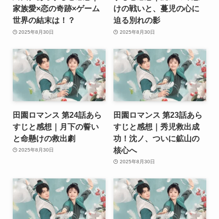
家族愛×恋の奇跡×ゲーム
けの戦いと、蔓児の心に
世界の結末は！？
迫る別れの影
2025年8月30日
2025年8月30日
田園ロマンス 第24話あら
田園ロマンス 第23話あら
すじと感想｜月下の誓い
すじと感想｜秀児救出成
と命懸けの救出劇
功！沈ノ、ついに鉱山の
核心へ
2025年8月30日
2025年8月30日