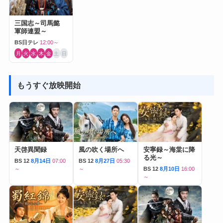
三国志～司馬懿
軍師連盟～
BS日テレ
12:00～
月
火
水
木
金
土
日
もうすぐ放映開始
天啓異聞録
風の吹く場所へ
安寧録～海棠に降
る光～
BS 12
8月14日
07:00
BS 12
8月27日
05:30
～
～
BS 12
8月10日
16:00
～