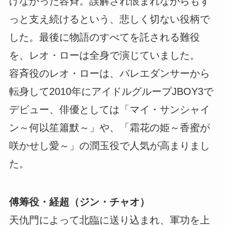
けなかった容斉。誤解され恨まれながらもず
っと支え続けるという、悲しく切ない役柄で
した。最後に物語のすべてを託される難役
を、レオ・ローは全身で演じていました。
容斉役のレオ・ローは、バレエダンサーから
転身して2010年にアイドルグループJBOY3で
デビュー、俳優としては「マイ・サンシャイ
ン～何以笙簫默～」や、「霜花の姫～香蜜が
咲かせし愛～」の潤玉役で人気が高まりまし
た。
傅筹役・経超（ジン・チャオ）
天仇門によって北臨に送り込まれ、軍功を上