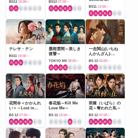
BS12
15:00～
BS12
07:00～
BS11
13:00～
月
火
水
木
金
土
日
月
火
水
木
金
土
日
月
火
水
木
金
土
日
テレサ・テン
墨雨雲間～美しき
一念関山(いちね
復讐～
んかんざん)-
BS11
19:00～
Journey to Love-
TOKYO MX
09:00～
BS 12
03:00～
月
火
水
木
金
土
日
月
火
水
木
金
土
日
月
火
水
木
金
土
日
花間令＜かかんれ
春花焔～Kill Me
荊棘（いばら）の
い＞～Lost in
Love Me～
花～奪われた私～
Love～
BS 12
07:00～
BS 12
15:00～
BS 12
07:00～
月
火
水
木
金
土
日
月
火
水
木
金
土
日
月
火
水
木
金
土
日