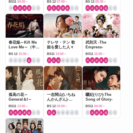
BS11
04:00～
BS 12
07:00～
BS 12
05:30～
月
火
水
木
金
土
日
月
火
水
木
金
土
日
月
火
水
木
金
土
日
春花焔～Kill Me
テレサ・テン 歌
武則天 -The
Love Me～（中国
姫を愛した人々
Empress-
ドラマ）
BS 12
15:00～
BS11
19:00～
BS11
10:00～
月
火
水
木
金
土
日
月
火
水
木
金
土
日
月
火
水
木
金
土
日
孤高の花～
一念関山(いちね
驪妃(りひ)-The
General＆I～
んかんざん)-
Song of Glory-
Journey to Love-
BS11
13:00～
BS 12
03:00～
BS11
04:00～
月
火
水
木
金
土
日
月
火
水
木
金
土
日
月
火
水
木
金
土
日