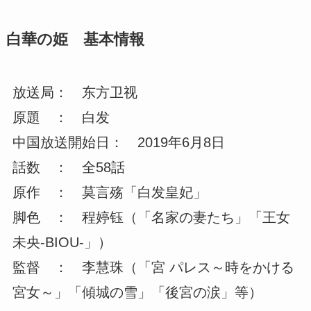
白華の姫 基本情報
放送局： 东方卫视
原題 ： 白发
中国放送開始日： 2019年6月8日
話数 ： 全58話
原作 ： 莫言殇「白发皇妃」
脚色 ： 程婷钰（「名家の妻たち」「王女
未央-BIOU-」）
監督 ： 李慧珠（「宮 パレス～時をかける
宮女～」「傾城の雪」「後宮の涙」等）