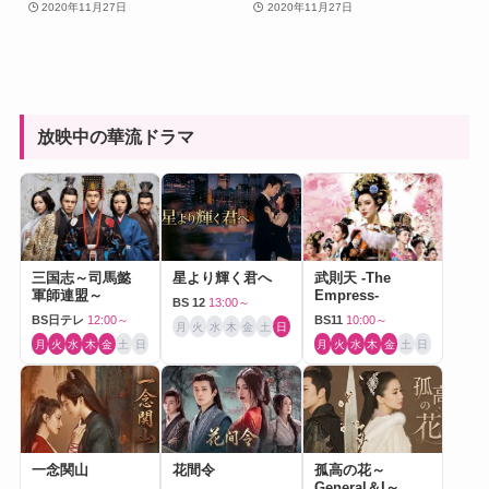
2020年11月27日
2020年11月27日
放映中の華流ドラマ
三国志～司馬懿
星より輝く君へ
武則天 -The
軍師連盟～
Empress-
BS 12
13:00～
BS日テレ
12:00～
BS11
10:00～
月
火
水
木
金
土
日
月
火
水
木
金
土
日
月
火
水
木
金
土
日
一念関山
花間令
孤高の花～
General＆I～