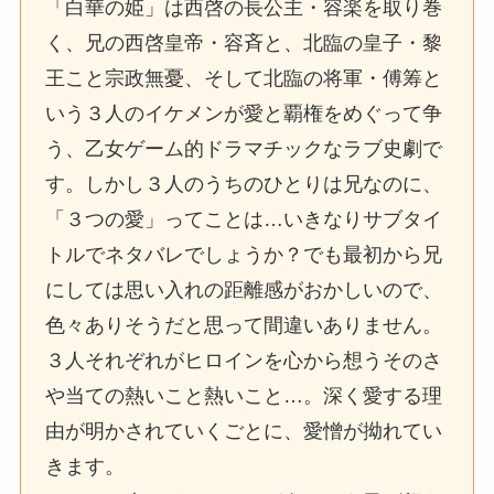
「白華の姫」は西啓の長公主・容楽を取り巻
く、兄の西啓皇帝・容斉と、北臨の皇子・黎
王こと宗政無憂、そして北臨の将軍・傅筹と
いう３人のイケメンが愛と覇権をめぐって争
う、乙女ゲーム的ドラマチックなラブ史劇で
す。しかし３人のうちのひとりは兄なのに、
「３つの愛」ってことは…いきなりサブタイ
トルでネタバレでしょうか？でも最初から兄
にしては思い入れの距離感がおかしいので、
色々ありそうだと思って間違いありません。
３人それぞれがヒロインを心から想うそのさ
や当ての熱いこと熱いこと…。深く愛する理
由が明かされていくごとに、愛憎が拗れてい
きます。