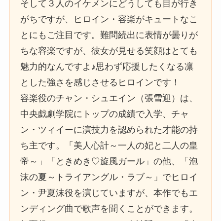
そして３人のイケメンにどうしても目が行き
がちですが、ヒロイン・容楽がキュートなこ
とにもご注目です。難問続出に表情が曇りが
ちな容楽ですが、彼女が見せる笑顔はとても
魅力的なんですよ♪思わず応援したくなる凛
とした強さを感じさせるヒロインです！
容楽役のチャン・シュエイン（張雪迎）は、
中央戯劇学院にトップの成績で入学、チャ
ン・ツィイーに演技力を認められた才能の持
ち主です。「美人心計～一人の妃と二人の皇
帝～」「ときめき♡旋風ガール」の他、「泡
沫の夏～トライアングル・ラブ～」でヒロイ
ン・尹夏沫役を演じていますが、本作でもエ
ンディング曲で歌声を聞くことができます。