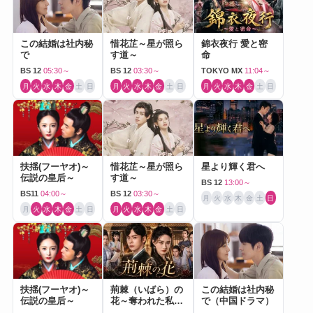
この結婚は社内秘
惜花芷～星が照ら
錦衣夜行 愛と密
で
す道～
命
BS 12
05:30～
BS 12
03:30～
TOKYO MX
11:04～
月
火
水
木
金
土
日
月
火
水
木
金
土
日
月
火
水
木
金
土
日
扶揺(フーヤオ)～
惜花芷～星が照ら
星より輝く君へ
伝説の皇后～
す道～
BS 12
13:00～
BS11
04:00～
BS 12
03:30～
月
火
水
木
金
土
日
月
火
水
木
金
土
日
月
火
水
木
金
土
日
扶揺(フーヤオ)～
荊棘（いばら）の
この結婚は社内秘
伝説の皇后～
花～奪われた私～
で（中国ドラマ）
（中国ドラマ）