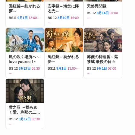
蜀紅錦～紡がれる
安寧録～海棠に降
天啓異聞録
夢～
る光～
BS 12
8月14日
07:00
BS11
9月1日
13:00～
BS 12
8月10日
16:00
～
～
風の吹く場所へ～
蜀紅錦～紡がれる
溥儀の料理番～紫
love yourself～
夢～
禁城 最後の日々
BS 12
8月27日
05:30
BS11
9月1日
13:00～
BS 12
9月1日
07:00
～
～
雲之羽 ～揺らめ
く愛、刹那の二人
～
BS 12
9月17日
03:30
～