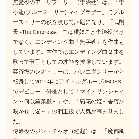
無憂役のアーリフ・リー（李治廷）は、「李
小龍(ブルース・リー) マイブラザー」でブル
ース・リーの役を演じて話題になり、「武則
天 -The Empress-」では稚奴こと李治役だけ
でなく、エンディング曲「無字碑」を作曲も
しています。本作ではエンディング曲２曲を
歌って歌手としての才能を披露しています。
容斉役のレオ・ローは、バレエダンサーから
転身して2010年にアイドルグループJBOY3
でデビュー、俳優として「マイ・サンシャイ
ン～何以笙簫默～」や、「霜花の姫～香蜜が
咲かせし愛～」の潤玉役で人気が高まりまし
た。
傅筹役のジン・チャオ（経超）は、「魔都風