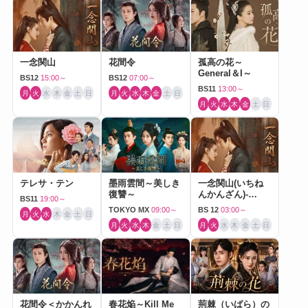
一念関山
花間令
孤高の花～
General＆I～
BS12
15:00～
BS12
07:00～
BS11
13:00～
月
火
水
木
金
土
日
月
火
水
木
金
土
日
月
火
水
木
金
土
日
テレサ・テン
墨雨雲間～美しき
一念関山(いちね
復讐～
んかんざん)-
BS11
19:00～
Journey to Love-
TOKYO MX
09:00～
BS 12
03:00～
月
火
水
木
金
土
日
月
火
水
木
金
土
日
月
火
水
木
金
土
日
花間令＜かかんれ
春花焔～Kill Me
荊棘（いばら）の