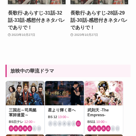
長歌行-あらすじ-31話-32
長歌行-あらすじ-28話-29
話-33話-感想付きネタバレ
話-30話-感想付きネタバレ
でありで！
でありで！
2023年10月27日
2023年10月27日
放映中の華流ドラマ
三国志～司馬懿
星より輝く君へ
武則天 -The
軍師連盟～
Empress-
BS 12
13:00～
BS日テレ
12:00～
BS11
10:00～
月
火
水
木
金
土
日
月
火
水
木
金
土
日
月
火
水
木
金
土
日