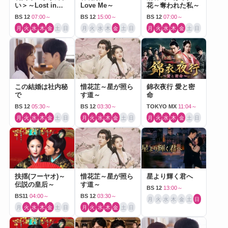
い＞～Lost in
Love Me～
花～奪われた私～
Love～
BS 12
07:00～
BS 12
15:00～
BS 12
07:00～
月
火
水
木
金
土
日
月
火
水
木
金
土
日
月
火
水
木
金
土
日
この結婚は社内秘
惜花芷～星が照ら
錦衣夜行 愛と密
で
す道～
命
BS 12
05:30～
BS 12
03:30～
TOKYO MX
11:04～
月
火
水
木
金
土
日
月
火
水
木
金
土
日
月
火
水
木
金
土
日
扶揺(フーヤオ)～
惜花芷～星が照ら
星より輝く君へ
伝説の皇后～
す道～
BS 12
13:00～
BS11
04:00～
BS 12
03:30～
月
火
水
木
金
土
日
月
火
水
木
金
土
日
月
火
水
木
金
土
日