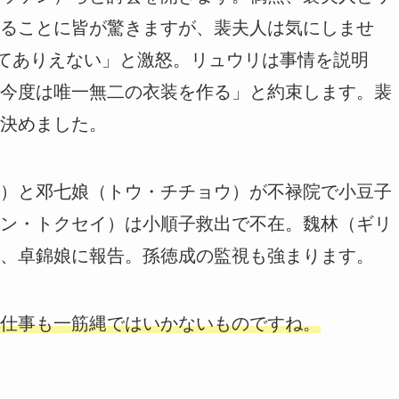
ることに皆が驚きますが、裴夫人は気にしませ
んてありえない」と激怒。リュウリは事情を説明
今度は唯一無二の衣装を作る」と約束します。裴
決めました。
）と邓七娘（トウ・チチョウ）が不禄院で小豆子
ン・トクセイ）は小順子救出で不在。魏林（ギリ
、卓錦娘に報告。孫徳成の監視も強まります。
仕事も一筋縄ではいかないものですね。