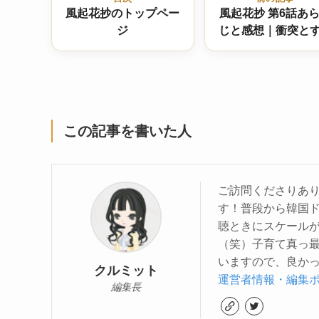
風起花抄のトップペー
風起花抄 第6話あ
ジ
じと感想｜衝突と
違い、新たな試練
まり
この記事を書いた人
ご訪問くださりあり
す！普段から韓国
聴ときにスケール
（笑）子育て真っ
いますので、良かっ
クルミット
運営者情報・編集
編集長