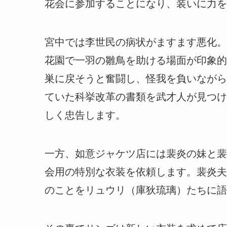
花会に参加することになり、装いに力を
宮中では李世民の病状がますます悪化。
花園で一羽の雛鳥を助ける場面が印象的
巣に戻そうと奮闘し、怪我を負いながら
ていた科挙改革の書類を武才人が見つけ
しく忠告します。
一方、如意ジャケツ店には裴炎の妹と裴
会用の特別な衣装を依頼します。裴炎夫
のことをリュウリ（庫狄琉璃）たちに語