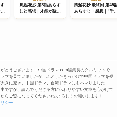
らす
風起花抄 第8話あらす
風起花抄 最終回 第45
すれ
じと感想｜才能が縁を
あらすじ・感想｜“千
の始
呼び、リュウリに迫
万難、ついに結ばれ
る“縁談”騒動
る”―庫狄琉璃と裴行
俭、愛と智恵の大団
円 結末は！？
がとうございます！中国ドラマ.com編集長のクルミットで
ドラマを見ていましたが、ふとしたきっかけで中国ドラマを視
が大きに驚き、中国ドラマ、台湾ドラマにもハマりました
最中ですが、読んでくださる方に伝わりやすい文章を心がけて
たらご覧になってくださいね♪よろしくお願いします！
ポリシー