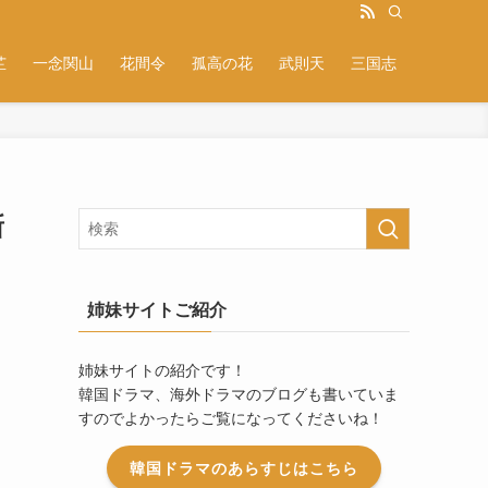
芷
一念関山
花間令
孤高の花
武則天
三国志
新
姉妹サイトご紹介
姉妹サイトの紹介です！
韓国ドラマ、海外ドラマのブログも書いていま
すのでよかったらご覧になってくださいね！
ラ
韓国ドラマのあらすじはこちら