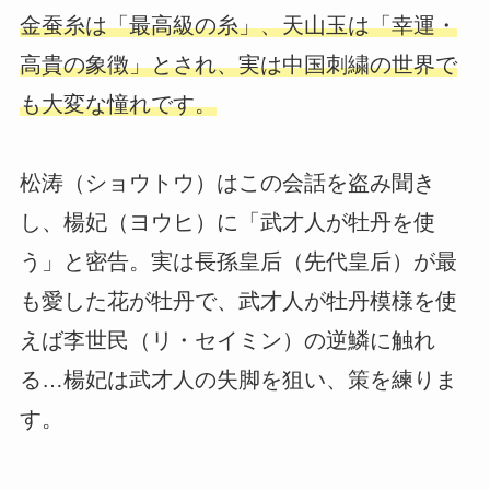
金蚕糸は「最高級の糸」、天山玉は「幸運・
高貴の象徴」とされ、実は中国刺繍の世界で
も大変な憧れです。
松涛（ショウトウ）はこの会話を盗み聞き
し、楊妃（ヨウヒ）に「武才人が牡丹を使
う」と密告。実は長孫皇后（先代皇后）が最
も愛した花が牡丹で、武才人が牡丹模様を使
えば李世民（リ・セイミン）の逆鱗に触れ
る…楊妃は武才人の失脚を狙い、策を練りま
す。