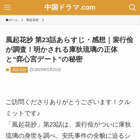
中国ドラマ.com
ホーム
風起花抄
風起花抄 第23話あらすじ・感想｜裴行俭
が調査！明かされる庫狄琉璃の正体
と“弈心宮デート”の秘密
2025年5月21日
風起花抄
ご訪問くださりありがとうございます！クル
ミットです♪
「風起花抄」第23話は、裴行俭がついに庫狄
琉璃の身世を調べ、安氏事件の全貌に迫るシ