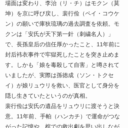
場面は変わり、李治（リ・チ）はモクン（莫
坤）を京に呼び戻し、裴行俭（ペイ・コウケ
ン）の願いで庫狄琉璃の過去調査を依頼。モ
クンは「安氏が天下第一針（刺繍名人）」
で、長孫皇后の信任厚かったこと、11年前に
封后袆衣事件で牢獄死したことを突き止めま
す。しかも「娘を毒殺して自害」と噂されて
いましたが、実際は孫徳成（ソン・トクセ
イ）が娘リュウリを救い、医官として身分を
隠し生きていたというのが真相。
裴行俭は安氏の遺品をリュウリに渡そうと決
意。11年前、手帕（ハンカチ）で運命がつな
がった記憶や、棺での救出劇を思い出しなが