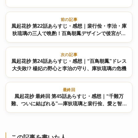
前の記事
風起花抄 第22話あらすじ・感想｜裴行俭・李治・庫
狄琉璃の三人で晩酌！百鳥朝鳳デザインで後宮がざ
わつく
次の記事
風起花抄 第24話あらすじ・感想｜“百鳥朝鳳”ドレス
大失敗!? 楊妃の野心と李治の守り、庫狄琉璃の危機
最終回
風起花抄 最終回 第45話あらすじ・感想｜“千難万
難、ついに結ばれる”―庫狄琉璃と裴行俭、愛と智恵
の大団円 結末は！？
この記事を書いた人