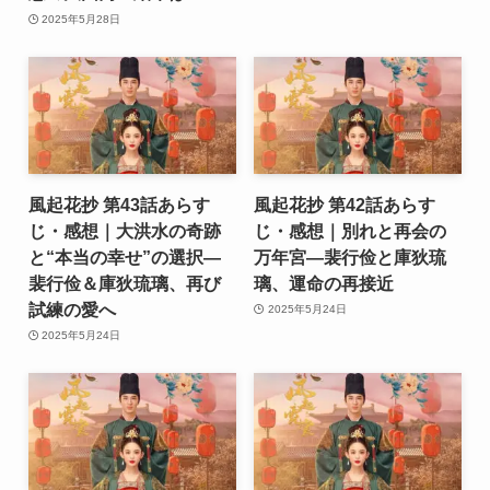
2025年5月28日
風起花抄 第43話あらす
風起花抄 第42話あらす
じ・感想｜大洪水の奇跡
じ・感想｜別れと再会の
と“本当の幸せ”の選択―
万年宮―裴行俭と庫狄琉
裴行俭＆庫狄琉璃、再び
璃、運命の再接近
試練の愛へ
2025年5月24日
2025年5月24日