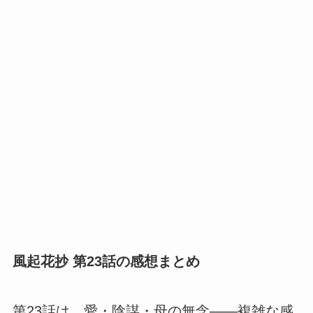
風起花抄 第23話の感想まとめ
第23話は、愛・陰謀・母の無念――複雑な感