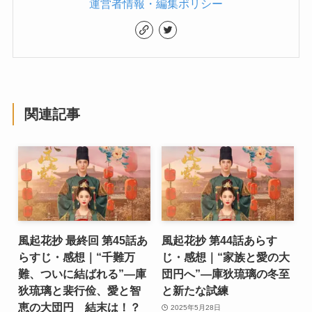
運営者情報・編集ポリシー
関連記事
風起花抄 最終回 第45話あ
風起花抄 第44話あらす
らすじ・感想｜“千難万
じ・感想｜“家族と愛の大
難、ついに結ばれる”―庫
団円へ”―庫狄琉璃の冬至
狄琉璃と裴行俭、愛と智
と新たな試練
恵の大団円 結末は！？
2025年5月28日