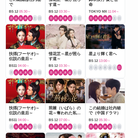
で
す道～
命
BS 12
05:30～
BS 12
03:30～
TOKYO MX
11:04～
月
火
水
木
金
土
日
月
火
水
木
金
土
日
月
火
水
木
金
土
日
扶揺(フーヤオ)～
惜花芷～星が照ら
星より輝く君へ
伝説の皇后～
す道～
BS 12
13:00～
BS11
04:00～
BS 12
03:30～
月
火
水
木
金
土
日
月
火
水
木
金
土
日
月
火
水
木
金
土
日
扶揺(フーヤオ)～
荊棘（いばら）の
この結婚は社内秘
伝説の皇后～
花～奪われた私～
で（中国ドラマ）
（中国ドラマ）
BS11
04:00～
BS 12
07:00～
BS 12
05:30～
月
火
水
木
金
土
日
月
火
水
木
金
土
日
月
火
水
木
金
土
日