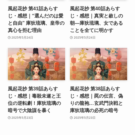
風起花抄 第41話あらす
風起花抄 第40話あらす
じ・感想｜“選んだのは愛
じ・感想｜真実と赦しの
と自由” 庫狄琉璃、皇帝の
朝―庫狄琉璃、女である
真心を拒む理由
ことを全てに明かす
2025年5月24日
2025年5月24日
風起花抄 第39話あらす
風起花抄 第38話あらす
じ・感想｜毒殺未遂と王
じ・感想｜罠の伝言、偽
位の逆転劇！庫狄琉璃の
りの龍袍…玄武門決戦と
暗号で大陰謀を暴く
庫狄琉璃の必死の暗号
2025年5月23日
2025年5月23日