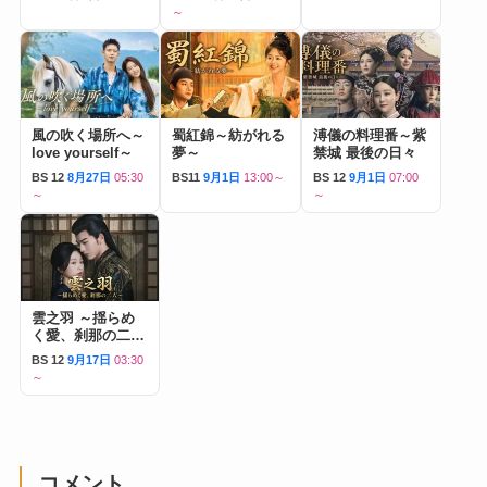
～
風の吹く場所へ～
蜀紅錦～紡がれる
溥儀の料理番～紫
love yourself～
夢～
禁城 最後の日々
BS 12
8月27日
05:30
BS11
9月1日
13:00～
BS 12
9月1日
07:00
～
～
雲之羽 ～揺らめ
く愛、刹那の二人
～
BS 12
9月17日
03:30
～
コメント