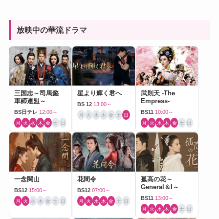
放映中の華流ドラマ
三国志～司馬懿
星より輝く君へ
武則天 -The
軍師連盟～
Empress-
BS 12
13:00～
BS日テレ
12:00～
BS11
10:00～
月
火
水
木
金
土
日
月
火
水
木
金
土
日
月
火
水
木
金
土
日
一念関山
花間令
孤高の花～
General＆I～
BS12
15:00～
BS12
07:00～
BS11
13:00～
月
火
水
木
金
土
日
月
火
水
木
金
土
日
月
火
水
木
金
土
日