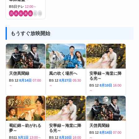
BS日テレ
12:00～
月
火
水
木
金
土
日
もうすぐ放映開始
天啓異聞録
風の吹く場所へ
安寧録～海棠に降
る光～
BS 12
8月14日
07:00
BS 12
8月27日
05:30
～
～
BS 12
8月10日
16:00
～
蜀紅錦～紡がれる
安寧録～海棠に降
天啓異聞録
夢～
る光～
BS 12
8月14日
07:00
BS11
9月1日
13:00～
BS 12
8月10日
16:00
～