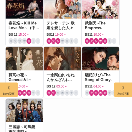
春花焔～Kill Me
テレサ・テン 歌
武則天 -The
Love Me～（中国
姫を愛した人々
Empress-
ドラマ）
BS 12
15:00～
BS11
19:00～
BS11
10:00～
月
火
水
木
金
土
日
月
火
水
木
金
土
日
月
火
水
木
金
土
日
孤高の花～
一念関山(いちね
驪妃(りひ)-The
General＆I～
んかんざん)-
Song of Glory-
Journey to Love-
BS11
13:00～
BS 12
03:00～
BS11
04:00～
月
火
水
木
金
土
日
月
火
水
木
金
土
日
月
火
水
木
金
土
日
前の記事
次の記事
三国志～司馬懿
軍師連盟～