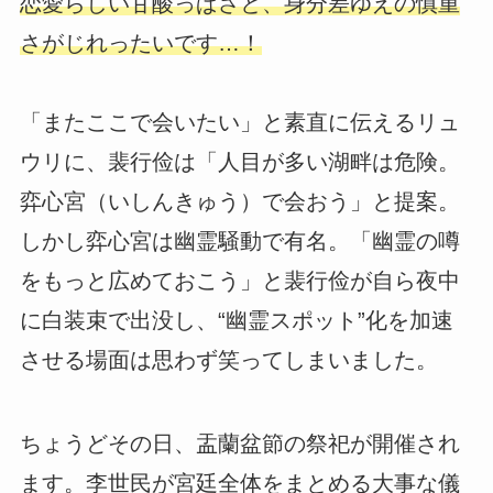
恋愛らしい甘酸っぱさと、身分差ゆえの慎重
さがじれったいです…！
「またここで会いたい」と素直に伝えるリュ
ウリに、裴行俭は「人目が多い湖畔は危険。
弈心宮（いしんきゅう）で会おう」と提案。
しかし弈心宮は幽霊騒動で有名。「幽霊の噂
をもっと広めておこう」と裴行俭が自ら夜中
に白装束で出没し、“幽霊スポット”化を加速
させる場面は思わず笑ってしまいました。
ちょうどその日、盂蘭盆節の祭祀が開催され
ます。李世民が宮廷全体をまとめる大事な儀