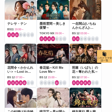
テレサ・テン
墨雨雲間～美しき
一念関山(いちね
復讐～
んかんざん)-
BS11
19:00～
Journey to Love-
TOKYO MX
09:00～
BS 12
03:00～
月
火
水
木
金
土
日
月
火
水
木
金
土
日
月
火
水
木
金
土
日
このドラマ全
話一覧
花間令＜かかんれ
春花焔～Kill Me
荊棘（いばら）の
い＞～Lost in
Love Me～
花～奪われた私～
Love～
BS 12
07:00～
BS 12
15:00～
BS 12
07:00～
月
火
水
木
金
土
日
月
火
水
木
金
土
日
月
火
水
木
金
土
日
この結婚は社内秘
惜花芷～星が照ら
錦衣夜行 愛と密