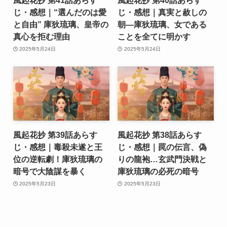
風起花抄 第41話あらす
風起花抄 第40話あらす
じ・感想｜“選んだのは愛
じ・感想｜真実と赦しの
と自由” 庫狄琉璃、皇帝の
朝―庫狄琉璃、女である
真心を拒む理由
ことを全てに明かす
2025年5月24日
2025年5月24日
風起花抄 第39話あらす
風起花抄 第38話あらす
じ・感想｜毒殺未遂と王
じ・感想｜罠の伝言、偽
位の逆転劇！庫狄琉璃の
りの龍袍…玄武門決戦と
暗号で大陰謀を暴く
庫狄琉璃の必死の暗号
2025年5月23日
2025年5月23日