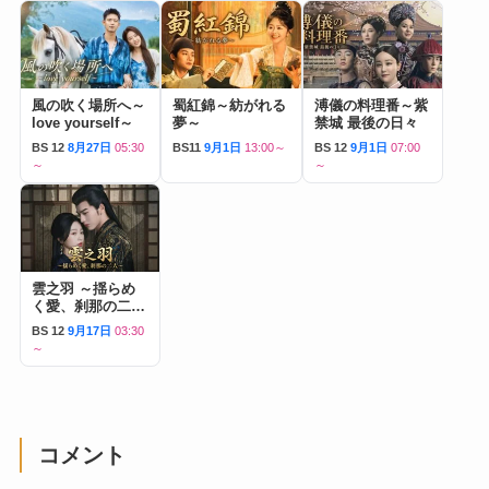
風の吹く場所へ～
蜀紅錦～紡がれる
溥儀の料理番～紫
love yourself～
夢～
禁城 最後の日々
BS 12
8月27日
05:30
BS11
9月1日
13:00～
BS 12
9月1日
07:00
～
～
雲之羽 ～揺らめ
く愛、刹那の二人
～
BS 12
9月17日
03:30
～
コメント