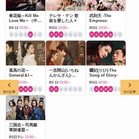
春花焔～Kill Me
テレサ・テン 歌
武則天 -The
Love Me～（中国
姫を愛した人々
Empress-
ドラマ）
BS 12
15:00～
BS11
19:00～
BS11
10:00～
月
火
水
木
金
土
日
月
火
水
木
金
土
日
月
火
水
木
金
土
日
孤高の花～
一念関山(いちね
驪妃(りひ)-The
General＆I～
んかんざん)-
Song of Glory-
Journey to Love-
BS11
13:00～
BS 12
03:00～
BS11
04:00～
月
火
水
木
金
土
日
月
火
水
木
金
土
日
月
火
水
木
金
土
日
前の記事
次の記事
三国志～司馬懿
軍師連盟～
BS日テレ
12:00～