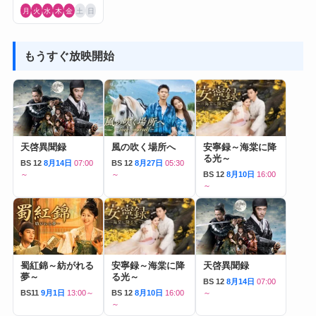
月
火
水
木
金
土
日
もうすぐ放映開始
天啓異聞録
風の吹く場所へ
安寧録～海棠に降
る光～
BS 12
8月14日
07:00
BS 12
8月27日
05:30
～
～
BS 12
8月10日
16:00
～
蜀紅錦～紡がれる
安寧録～海棠に降
天啓異聞録
夢～
る光～
BS 12
8月14日
07:00
BS11
9月1日
13:00～
BS 12
8月10日
16:00
～
～