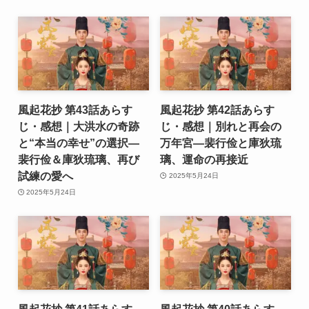
風起花抄 第43話あらす
風起花抄 第42話あらす
じ・感想｜大洪水の奇跡
じ・感想｜別れと再会の
と“本当の幸せ”の選択―
万年宮―裴行俭と庫狄琉
裴行俭＆庫狄琉璃、再び
璃、運命の再接近
試練の愛へ
2025年5月24日
2025年5月24日