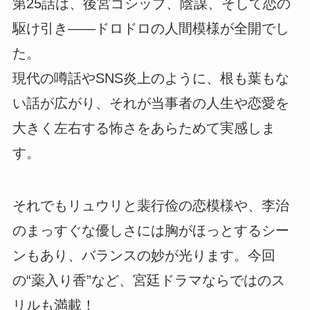
第25話は、後宮ゴシップ、陰謀、そして恋の
駆け引き――ドロドロの人間模様が全開でし
た。
現代の噂話やSNS炎上のように、根も葉もな
い話が広がり、それが当事者の人生や恋愛を
大きく左右する怖さをあらためて実感しま
す。
それでもリュウリと裴行俭の恋模様や、李治
のまっすぐな優しさには胸がほっとするシー
ンもあり、バランスの妙が光ります。今回
の“薬入り香”など、宮廷ドラマならではのス
リルも満載！