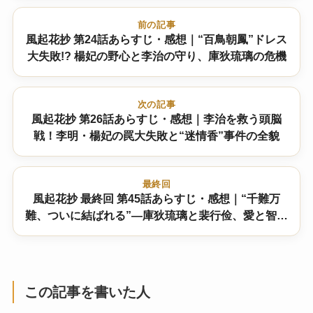
前の記事
風起花抄 第24話あらすじ・感想｜“百鳥朝鳳”ドレス
大失敗!? 楊妃の野心と李治の守り、庫狄琉璃の危機
次の記事
風起花抄 第26話あらすじ・感想｜李治を救う頭脳
戦！李明・楊妃の罠大失敗と“迷情香”事件の全貌
最終回
風起花抄 最終回 第45話あらすじ・感想｜“千難万
難、ついに結ばれる”―庫狄琉璃と裴行俭、愛と智恵
の大団円 結末は！？
この記事を書いた人