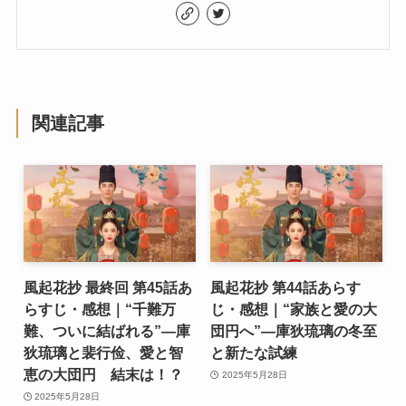
関連記事
風起花抄 最終回 第45話あ
風起花抄 第44話あらす
らすじ・感想｜“千難万
じ・感想｜“家族と愛の大
難、ついに結ばれる”―庫
団円へ”―庫狄琉璃の冬至
狄琉璃と裴行俭、愛と智
と新たな試練
恵の大団円 結末は！？
2025年5月28日
2025年5月28日