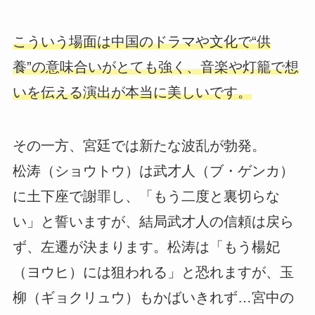
こういう場面は中国のドラマや文化で“供
養”の意味合いがとても強く、音楽や灯籠で想
いを伝える演出が本当に美しいです。
その一方、宮廷では新たな波乱が勃発。
松涛（ショウトウ）は武才人（ブ・ゲンカ）
に土下座で謝罪し、「もう二度と裏切らな
い」と誓いますが、結局武才人の信頼は戻ら
ず、左遷が決まります。松涛は「もう楊妃
（ヨウヒ）には狙われる」と恐れますが、玉
柳（ギョクリュウ）もかばいきれず…宮中の