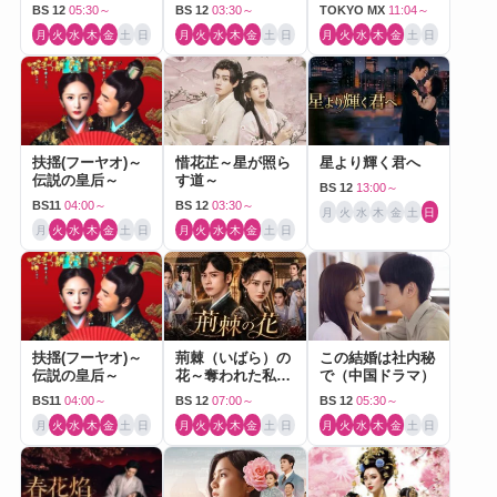
BS 12
05:30～
BS 12
03:30～
TOKYO MX
11:04～
月
火
水
木
金
土
日
月
火
水
木
金
土
日
月
火
水
木
金
土
日
扶揺(フーヤオ)～
惜花芷～星が照ら
星より輝く君へ
伝説の皇后～
す道～
BS 12
13:00～
BS11
04:00～
BS 12
03:30～
月
火
水
木
金
土
日
月
火
水
木
金
土
日
月
火
水
木
金
土
日
扶揺(フーヤオ)～
荊棘（いばら）の
この結婚は社内秘
伝説の皇后～
花～奪われた私～
で（中国ドラマ）
（中国ドラマ）
BS11
04:00～
BS 12
07:00～
BS 12
05:30～
月
火
水
木
金
土
日
月
火
水
木
金
土
日
月
火
水
木
金
土
日