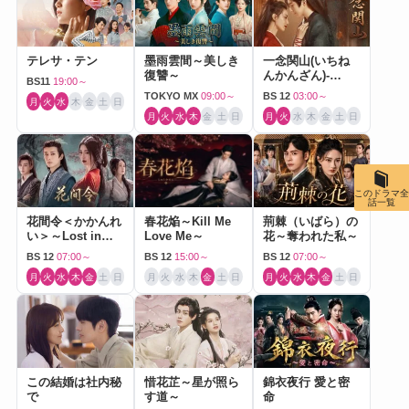
テレサ・テン
墨雨雲間～美しき
一念関山(いちね
復讐～
んかんざん)-
BS11
19:00～
Journey to Love-
TOKYO MX
09:00～
BS 12
03:00～
月
火
水
木
金
土
日
月
火
水
木
金
土
日
月
火
水
木
金
土
日
このドラマ全
話一覧
花間令＜かかんれ
春花焔～Kill Me
荊棘（いばら）の
い＞～Lost in
Love Me～
花～奪われた私～
Love～
BS 12
07:00～
BS 12
15:00～
BS 12
07:00～
月
火
水
木
金
土
日
月
火
水
木
金
土
日
月
火
水
木
金
土
日
この結婚は社内秘
惜花芷～星が照ら
錦衣夜行 愛と密
で
す道～
命