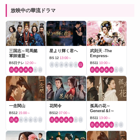
放映中の華流ドラマ
三国志～司馬懿
星より輝く君へ
武則天 -The
軍師連盟～
Empress-
BS 12
13:00～
BS日テレ
12:00～
BS11
10:00～
月
火
水
木
金
土
日
月
火
水
木
金
土
日
月
火
水
木
金
土
日
一念関山
花間令
孤高の花～
General＆I～
BS12
15:00～
BS12
07:00～
BS11
13:00～
月
火
水
木
金
土
日
月
火
水
木
金
土
日
月
火
水
木
金
土
日