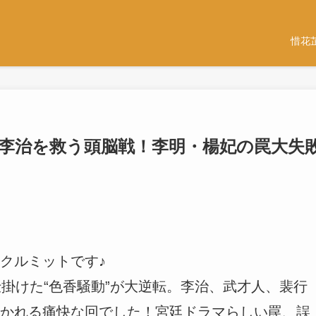
惜花
｜李治を救う頭脳戦！李明・楊妃の罠大失
クルミットです♪
仕掛けた“色香騒動”が大逆転。李治、武才人、裴行
かれる痛快な回でした！宮廷ドラマらしい罠、誤