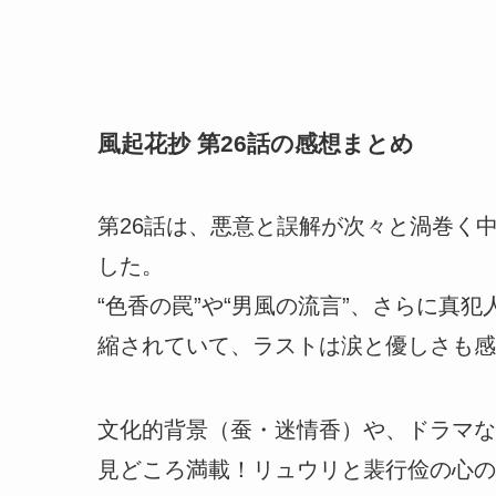
風起花抄 第26話の感想まとめ
第26話は、悪意と誤解が次々と渦巻く
した。
“色香の罠”や“男風の流言”、さらに真
縮されていて、ラストは涙と優しさも感
文化的背景（蚕・迷情香）や、ドラマな
見どころ満載！リュウリと裴行俭の心の