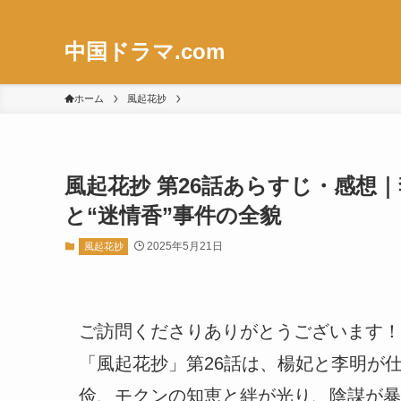
中国ドラマ.com
ホーム
風起花抄
風起花抄 第26話あらすじ・感想
と“迷情香”事件の全貌
2025年5月21日
風起花抄
ご訪問くださりありがとうございます！
「風起花抄」第26話は、楊妃と李明が
俭、モクンの知恵と絆が光り、陰謀が暴