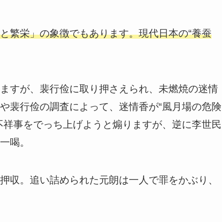
と繁栄」の象徴でもあります。現代日本の“養蚕
ますが、裴行俭に取り押さえられ、未燃焼の迷情
や裴行俭の調査によって、迷情香が“風月場の危険
不祥事をでっち上げようと煽りますが、逆に李世民
一喝。
押収。追い詰められた元朗は一人で罪をかぶり、