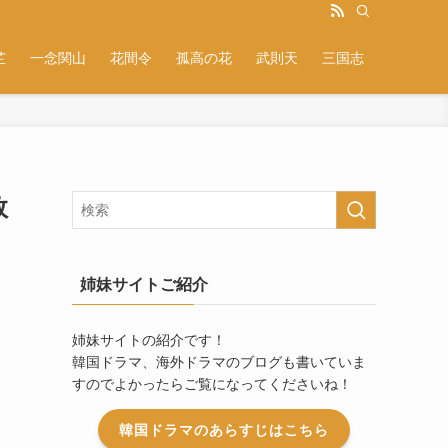
芷
一念関山
花間令
孤高の花
武則天
三国志
敗
姉妹サイトご紹介
姉妹サイトの紹介です！
韓国ドラマ、海外ドラマのブログも書いていま
すのでよかったらご覧になってくださいね！
韓国ドラマのあらすじはこちら