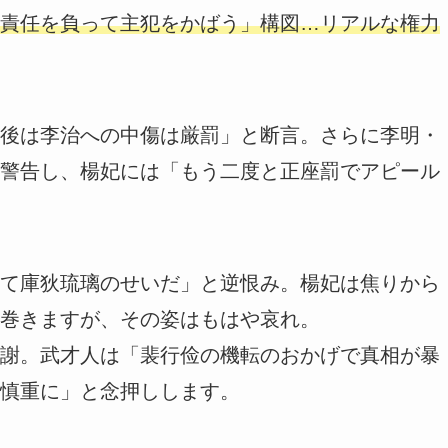
責任を負って主犯をかばう」構図…リアルな権力
後は李治への中傷は厳罰」と断言。さらに李明・
警告し、楊妃には「もう二度と正座罰でアピール
て庫狄琉璃のせいだ」と逆恨み。楊妃は焦りから
巻きますが、その姿はもはや哀れ。
謝。武才人は「裴行俭の機転のおかげで真相が暴
慎重に」と念押しします。