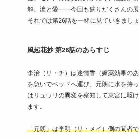
解、涙と愛――今回も盛りだくさんの展
それでは第26話を一緒に見ていきまし
風起花抄 第26話のあらすじ
李治（リ・チ）は迷情香（媚薬効果のあ
を急いでベッドへ運び、元朗に水を持っ
はリュウリの異変を察知して東宮に駆け
ます。
「元朗」は李明（リ・メイ）側の間者で