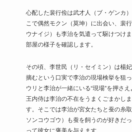
心配した裴行俭は武才人（ブ・ゲンカ）
こで偶然モクン（莫坤）に出会い、裴行
ウナイジ）も李治を気遣って駆けつけま
部屋の様子を確認します。
その頃、李世民（リ・セイミン）は楊妃
摘むという口実で李治の現場検挙を狙っ
ウリと李治が一緒にいる“現場”を押さ
王内侍は李治の不在をうまくごまかしま
す。そこでは李治が宮女たちと蚕の糸取
ソンコウゴウ）も蚕を飼うのが好きだっ
って彼女に褒美を与えます。