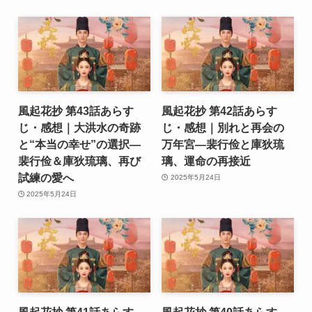
風起花抄 第43話あらす
風起花抄 第42話あらす
じ・感想｜大洪水の奇跡
じ・感想｜別れと再会の
と“本当の幸せ”の選択―
万年宮―裴行俭と庫狄琉
裴行俭＆庫狄琉璃、再び
璃、運命の再接近
試練の愛へ
2025年5月24日
2025年5月24日