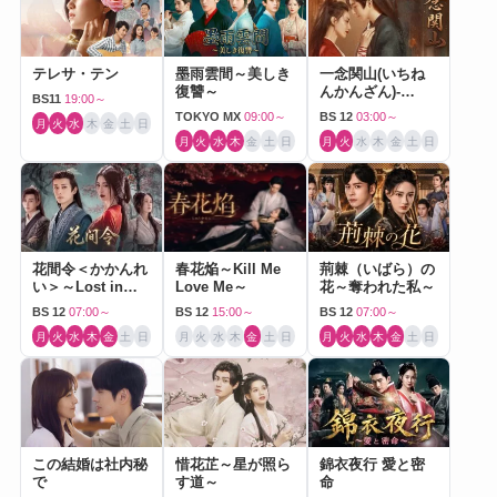
テレサ・テン
墨雨雲間～美しき
一念関山(いちね
復讐～
んかんざん)-
BS11
19:00～
Journey to Love-
TOKYO MX
09:00～
BS 12
03:00～
月
火
水
木
金
土
日
月
火
水
木
金
土
日
月
火
水
木
金
土
日
花間令＜かかんれ
春花焔～Kill Me
荊棘（いばら）の
い＞～Lost in
Love Me～
花～奪われた私～
Love～
BS 12
07:00～
BS 12
15:00～
BS 12
07:00～
月
火
水
木
金
土
日
月
火
水
木
金
土
日
月
火
水
木
金
土
日
この結婚は社内秘
惜花芷～星が照ら
錦衣夜行 愛と密
で
す道～
命