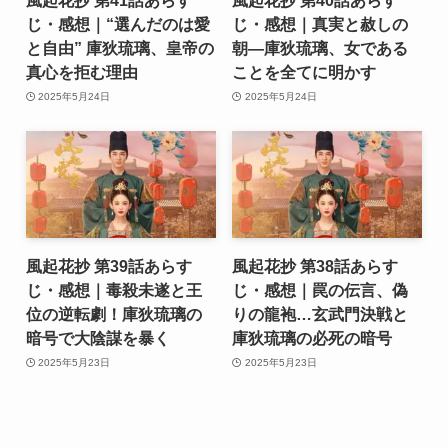
風起花抄 第41話あらす
風起花抄 第40話あらす
じ・感想｜“選んだのは愛
じ・感想｜真実と赦しの
と自由” 庫狄琉璃、皇帝の
朝―庫狄琉璃、女である
真心を拒む理由
ことを全てに明かす
2025年5月24日
2025年5月24日
風起花抄 第39話あらす
風起花抄 第38話あらす
じ・感想｜毒殺未遂と王
じ・感想｜罠の伝言、偽
位の逆転劇！庫狄琉璃の
りの龍袍…玄武門決戦と
暗号で大陰謀を暴く
庫狄琉璃の必死の暗号
2025年5月23日
2025年5月23日