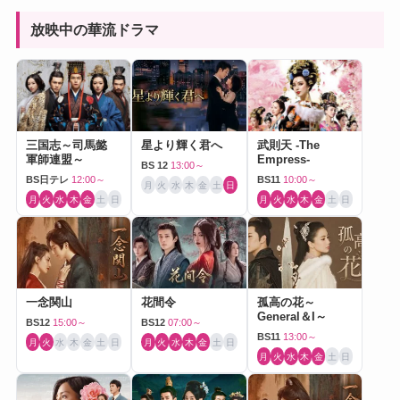
放映中の華流ドラマ
三国志～司馬懿
星より輝く君へ
武則天 -The
軍師連盟～
Empress-
BS 12
13:00～
BS日テレ
12:00～
BS11
10:00～
月
火
水
木
金
土
日
月
火
水
木
金
土
日
月
火
水
木
金
土
日
一念関山
花間令
孤高の花～
General＆I～
BS12
15:00～
BS12
07:00～
BS11
13:00～
月
火
水
木
金
土
日
月
火
水
木
金
土
日
月
火
水
木
金
土
日