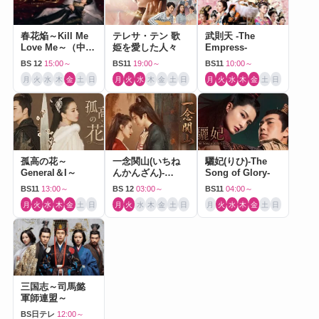
春花焔～Kill Me
テレサ・テン 歌
武則天 -The
Love Me～（中国
姫を愛した人々
Empress-
ドラマ）
BS 12
15:00～
BS11
19:00～
BS11
10:00～
月
火
水
木
金
土
日
月
火
水
木
金
土
日
月
火
水
木
金
土
日
孤高の花～
一念関山(いちね
驪妃(りひ)-The
General＆I～
んかんざん)-
Song of Glory-
Journey to Love-
BS11
13:00～
BS 12
03:00～
BS11
04:00～
月
火
水
木
金
土
日
月
火
水
木
金
土
日
月
火
水
木
金
土
日
三国志～司馬懿
軍師連盟～
BS日テレ
12:00～