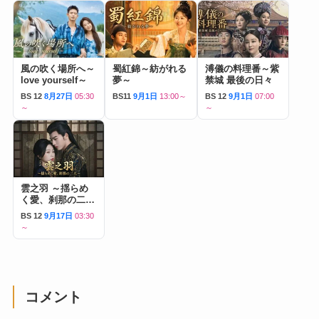
風の吹く場所へ～
蜀紅錦～紡がれる
溥儀の料理番～紫
love yourself～
夢～
禁城 最後の日々
BS 12
8月27日
05:30
BS11
9月1日
13:00～
BS 12
9月1日
07:00
～
～
雲之羽 ～揺らめ
く愛、刹那の二人
～
BS 12
9月17日
03:30
～
コメント