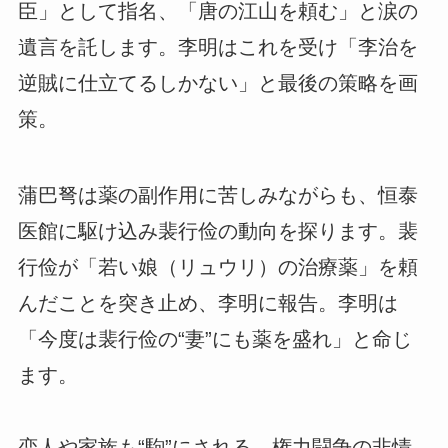
臣」として指名、「唐の江山を頼む」と涙の
遺言を託します。李明はこれを受け「李治を
逆賊に仕立てるしかない」と最後の策略を画
策。
蒲巴弩は薬の副作用に苦しみながらも、恒泰
医館に駆け込み裴行俭の動向を探ります。裴
行俭が「若い娘（リュウリ）の治療薬」を頼
んだことを突き止め、李明に報告。李明は
「今度は裴行俭の“妻”にも薬を盛れ」と命じ
ます。
恋人や家族も“駒”にされる、権力闘争の非情