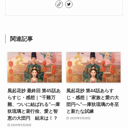
関連記事
風起花抄 最終回 第45話あ
風起花抄 第44話あらす
らすじ・感想｜“千難万
じ・感想｜“家族と愛の大
難、ついに結ばれる”―庫
団円へ”―庫狄琉璃の冬至
狄琉璃と裴行俭、愛と智
と新たな試練
恵の大団円 結末は！？
2025年5月28日
2025年5月28日