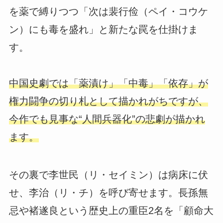
を薬で縛りつつ「次は裴行俭（ペイ・コウケ
ン）にも毒を盛れ」と新たな罠を仕掛けま
す。
中国史劇では「薬漬け」「中毒」「依存」が
権力闘争の切り札として描かれがちですが、
今作でも見事な“人間兵器化”の悲劇が描かれ
ます。
その裏で李世民（リ・セイミン）は病床に伏
せ、李治（リ・チ）を呼び寄せます。長孫無
忌や褚遂良という歴史上の重臣2名を「顧命大