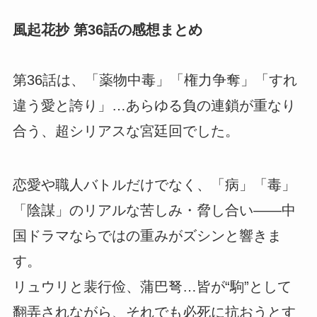
風起花抄 第36話の感想まとめ
第36話は、「薬物中毒」「権力争奪」「すれ
違う愛と誇り」…あらゆる負の連鎖が重なり
合う、超シリアスな宮廷回でした。
恋愛や職人バトルだけでなく、「病」「毒」
「陰謀」のリアルな苦しみ・脅し合い――中
国ドラマならではの重みがズシンと響きま
す。
リュウリと裴行俭、蒲巴弩…皆が“駒”として
翻弄されながら、それでも必死に抗おうとす