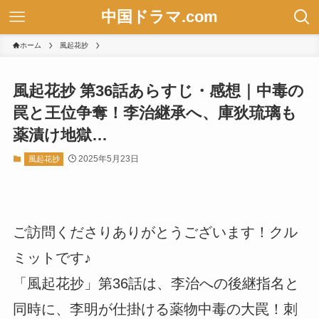
中国ドラマ.com
ホーム
風起花抄
風起花抄 第36話あらすじ・感想｜中毒の
罠と王位争奪！李治継承へ、庫狄琉璃も
薬漬け地獄…
2025年5月23日
風起花抄
ご訪問くださりありがとうございます！クル
ミットです♪
「風起花抄」第36話は、李治への後継指名と
同時に、李明が仕掛ける薬物中毒の大罠！刺