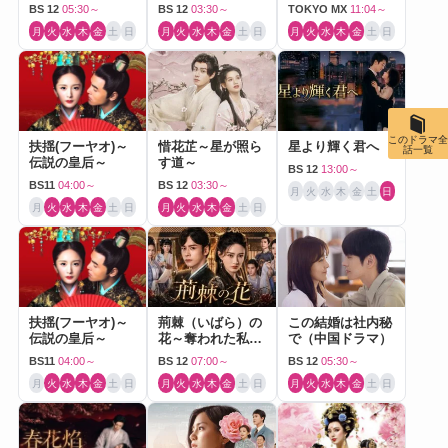
BS 12
05:30～
BS 12
03:30～
TOKYO MX
11:04～
月
火
水
木
金
土
日
月
火
水
木
金
土
日
月
火
水
木
金
土
日
このドラマ全
扶揺(フーヤオ)～
惜花芷～星が照ら
星より輝く君へ
話一覧
伝説の皇后～
す道～
BS 12
13:00～
BS11
04:00～
BS 12
03:30～
月
火
水
木
金
土
日
月
火
水
木
金
土
日
月
火
水
木
金
土
日
扶揺(フーヤオ)～
荊棘（いばら）の
この結婚は社内秘
伝説の皇后～
花～奪われた私～
で（中国ドラマ）
（中国ドラマ）
BS11
04:00～
BS 12
07:00～
BS 12
05:30～
月
火
水
木
金
土
日
月
火
水
木
金
土
日
月
火
水
木
金
土
日