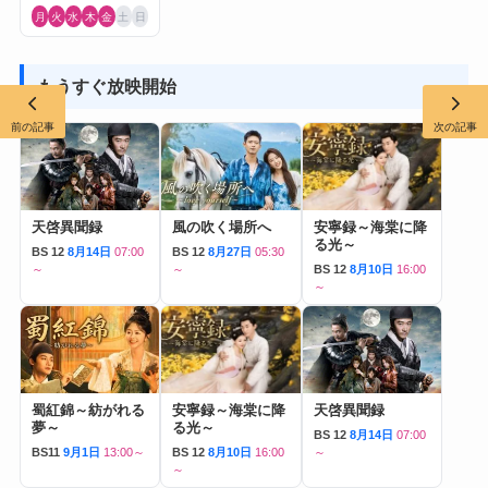
月
火
水
木
金
土
日
もうすぐ放映開始
前の記事
次の記事
天啓異聞録
風の吹く場所へ
安寧録～海棠に降
る光～
BS 12
8月14日
07:00
BS 12
8月27日
05:30
～
～
BS 12
8月10日
16:00
～
蜀紅錦～紡がれる
安寧録～海棠に降
天啓異聞録
夢～
る光～
BS 12
8月14日
07:00
BS11
9月1日
13:00～
BS 12
8月10日
16:00
～
～